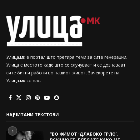
Улица.мк е портал што третира теми за сите генерации.
Улица е местото каде што се случуваат и се дознаваат
сите битни работи во нашиот живот. Зачекорете на
Улица.мк со нас.
НАЈЧИТАНИ ТЕКСТОВИ
1
“ВО ФИМОТ ‘ДЛАБОКО ГРЛО’,
ВСУШНОСТ, ГЛЕДАТЕ КАКО МЕ