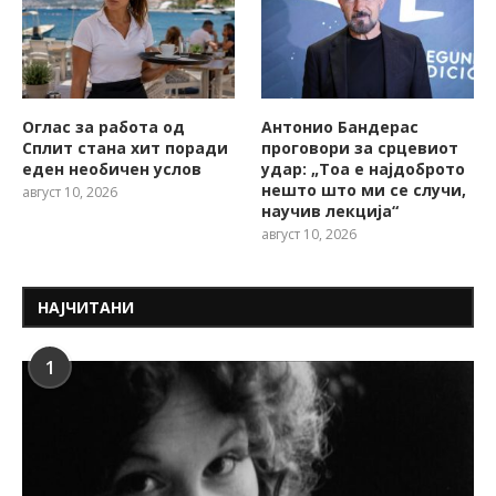
Оглас за работа од
Антонио Бандерас
Сплит стана хит поради
проговори за срцевиот
еден необичен услов
удар: „Тоа е најдоброто
нешто што ми се случи,
август 10, 2026
научив лекција“
август 10, 2026
НАЈЧИТАНИ
1