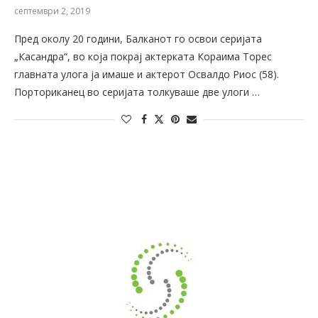
септември 2, 2019
Пред околу 20 години, Балканот го освои серијата
„Касандра“, во која покрај актерката Кораима Торес
главната улога ја имаше и актерот Освалдо Риос (58).
Порториканец во серијата толкуваше две улоги …