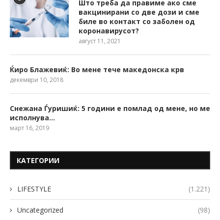
Што треба да правиме ако сме
вакцинирани со две дози и сме
биле во контакт со заболен од
коронавирусот?
август 11, 2021
Ќиро Блажевиќ: Во мене тече македонска крв
декември 10, 2018
Снежана Ѓуришиќ: 5 години е помлад од мене, но ме
исполнува…
март 16, 2019
КАТЕГОРИИ
LIFESTYLE
(1.221)
Uncategorized
(98)