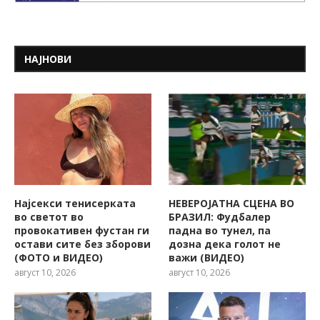
НАЈНОВИ
Најсекси тенисерката
НЕВЕРОЈАТНА СЦЕНА ВО
во светот во
БРАЗИЛ: Фудбалер
провокативен фустан ги
падна во тунел, па
остави сите без зборови
дозна дека голот не
(ФОТО и ВИДЕО)
важи (ВИДЕО)
август 10, 2026
август 10, 2026