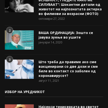
СИЛУВААТ“: Шокантни детали од
животот на најпознатата актерка
во филмови за возрасни (ФОТО)
октомври 27, 2022
2
ВАША ОРДИНАЦИЈА: Зошто се
јавува зуење во ушите
јануари 14, 2020
3
Што треба да правиме ако сме
вакцинирани со две дози и сме
биле во контакт со заболен од
коронавирусот?
август 11, 2021
ИЗБОР НА УРЕДНИКОТ
Најсекси тенисерката во светот