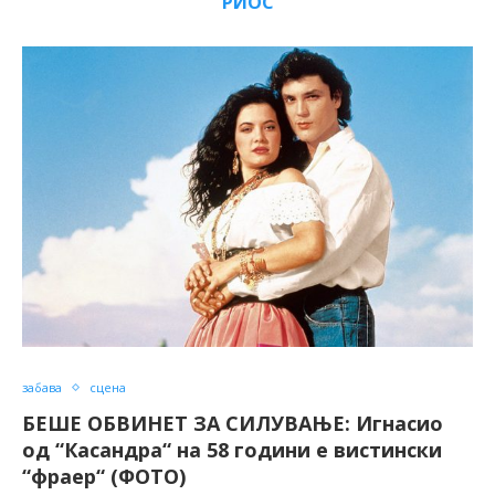
РИОС
забава
сцена
БЕШЕ ОБВИНЕТ ЗА СИЛУВАЊЕ: Игнасио
од “Касандра“ на 58 години е вистински
“фраер“ (ФОТО)