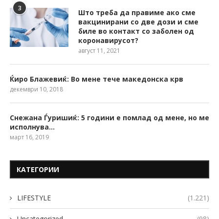
3
Што треба да правиме ако сме
вакцинирани со две дози и сме
биле во контакт со заболен од
коронавирусот?
август 11, 2021
Ќиро Блажевиќ: Во мене тече македонска крв
декември 10, 2018
Снежана Ѓуришиќ: 5 години е помлад од мене, но ме
исполнува…
март 16, 2019
КАТЕГОРИИ
LIFESTYLE
(1.221)
Uncategorized
(98)