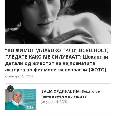
“ВО ФИМОТ ‘ДЛАБОКО ГРЛО’, ВСУШНОСТ,
ГЛЕДАТЕ КАКО МЕ СИЛУВААТ“: Шокантни
детали од животот на најпознатата
актерка во филмови за возрасни (ФОТО)
октомври 27, 2022
2
ВАША ОРДИНАЦИЈА: Зошто се
јавува зуење во ушите
јануари 14, 2020