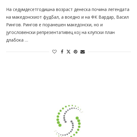
На седумдесетгодишна возраст денеска почина легендата
на македонскиот фудбал, а воедно и на ФК Вардар, Васил
Рингов. Рингов е поранешен македонски, но и
југословенски репрезентативец кој на клупски план
длабока …