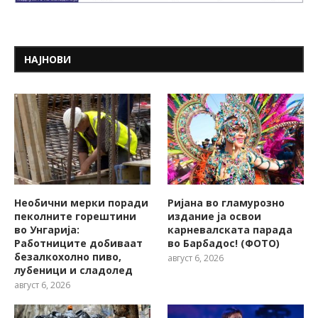
НАЈНОВИ
Необични мерки поради
Ријана во гламурозно
пеколните горештини
издание ја освои
во Унгарија:
карневалската парада
Работниците добиваат
во Барбадос! (ФОТО)
безалкохолно пиво,
август 6, 2026
лубеници и сладолед
август 6, 2026