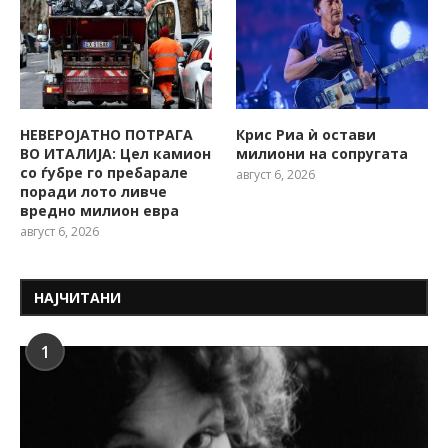
НЕВЕРОЈАТНО ПОТРАГА
Крис Риа ѝ остави
ВО ИТАЛИЈА: Цел камион
милиони на сопругата
со ѓубре го пребарале
август 6, 2026
поради лото ливче
вредно милион евра
август 6, 2026
НАЈЧИТАНИ
1