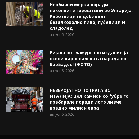
Необични мерки поради
пеколните горештини во Унгарија:
Работниците добиваат
безалкохолно пиво, лубеници и
сладолед
август 6, 2026
Ријана во гламурозно издание ја
освои карневалската парада во
Барбадос! (ФОТО)
август 6, 2026
НЕВЕРОЈАТНО ПОТРАГА ВО
ИТАЛИЈА: Цел камион со ѓубре го
пребарале поради лото ливче
вредно милион евра
август 6, 2026