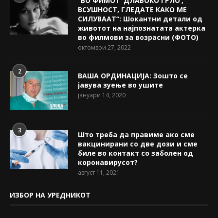
“ВО ФИМОТ ‘ДЛАБОКО ГРЛО’,
ВСУШНОСТ, ГЛЕДАТЕ КАКО МЕ
СИЛУВААТ“: Шокантни детали од
животот на најпознатата актерка
во филмови за возрасни (ФОТО)
октомври 27, 2022
2
ВАША ОРДИНАЦИЈА: Зошто се
јавува зуење во ушите
јануари 14, 2020
3
Што треба да правиме ако сме
вакцинирани со две дози и сме
биле во контакт со заболен од
коронавирусот?
август 11, 2021
ИЗБОР НА УРЕДНИКОТ