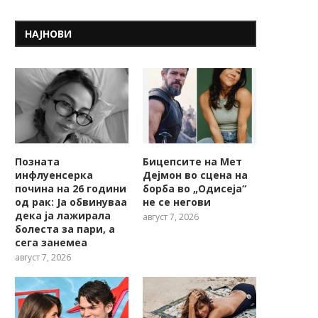
НАЈНОВИ
Позната
Бицепсите на Мет
инфлуенсерка
Дејмон во сцена на
почина на 26 години
борба во „Одисеја“
од рак: Ја обвинуваа
не се негови
дека ја лажирала
август 7, 2026
болеста за пари, а
сега занемеа
август 7, 2026