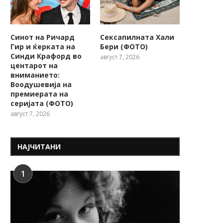
Синот на Ричард
Сексапилната Хали
Гир и ќерката на
Бери (ФОТО)
Синди Крафорд во
август 7, 2026
центарот на
вниманието:
Воодушевија на
премиерата на
серијата (ФОТО)
август 7, 2026
НАЈЧИТАНИ
1