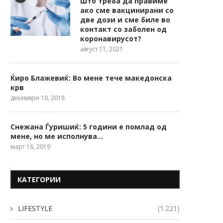
Што треба да правиме
ако сме вакцинирани со
две дози и сме биле во
контакт со заболен од
коронавирусот?
август 11, 2021
Ќиро Блажевиќ: Во мене тече македонска
крв
декември 10, 2018
Снежана Ѓуришиќ: 5 години е помлад од
мене, но ме исполнува…
март 16, 2019
КАТЕГОРИИ
LIFESTYLE
(1.221)