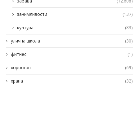
забава
(12.608)
занимливости
(137)
култура
(83)
улична школа
(30)
фитнес
(1)
хороскоп
(69)
храна
(32)