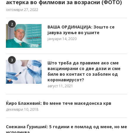
актерка во филмови за возрасни (ФОТО)
октомври 27, 2022
2
ВАША ОРДИНАЦИЈА: Зошто се
јавува зуење во ушите
јануари 14, 2020
3
Што треба да правиме ако сме
вакцинирани со две дози и сме
биле во контакт со заболен од
коронавирусот?
август 11, 2021
Ќиро Блажевиќ: Во мене тече македонска крв
декември 10, 2018
Снежана Ѓуришиќ: 5 години е помлад од мене, но ме
исполнува…