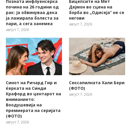
Позната инфлуенсерка
Бицепсите на Мет
почина на 26 години од
Дејмон во сцена на
рак: Ја обвинуваа дека
борба во „Одисеја“ не се
ја лажирала болеста за
негови
пари, а сега занемеа
август 7, 2026
август 7, 2026
Синот на Ричард Гир и
Сексапилната Хали Бери
ќерката на Синди
(ФОТО)
Крафорд во центарот на
август 7, 2026
вниманието:
Воодушевија на
премиерата на серијата
(ФОТО)
август 7, 2026