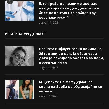
3
Што треба да правиме ако сме
вакцинирани со две дози и сме
биле во контакт со заболен од
коронавирусот?
август 11, 2021
ИЗБОР НА УРЕДНИКОТ
Позната инфлуенсерка почина на
26 години од рак: Ја обвинуваа
дека ја лажирала болеста за пари,
а сега занемеа
август 7, 2026
Бицепсите на Мет Дејмон во
сцена на борба во „Одисеја“ не се
негови
август 7, 2026