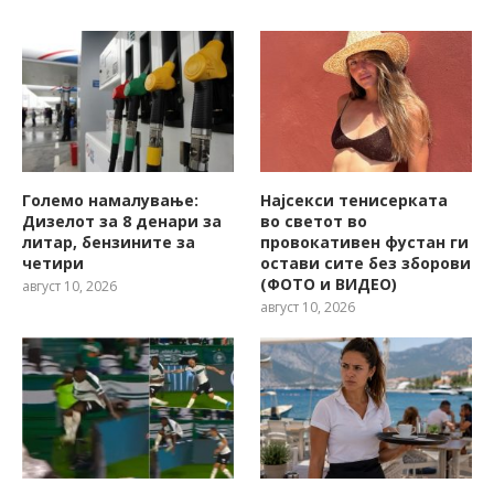
Големо намалување:
Најсекси тенисерката
Дизелот за 8 денари за
во светот во
литар, бензините за
провокативен фустан ги
четири
остави сите без зборови
(ФОТО и ВИДЕО)
август 10, 2026
август 10, 2026