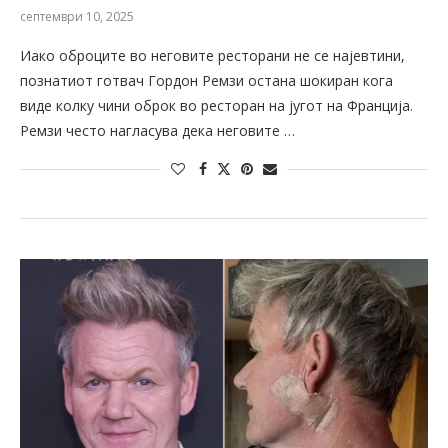
септември 10, 2025
Иако оброците во неговите ресторани не се најевтини,
познатиот готвач Гордон Ремзи остана шокиран кога
виде колку чини оброк во ресторан на југот на Франција.
Ремзи често нагласува дека неговите …