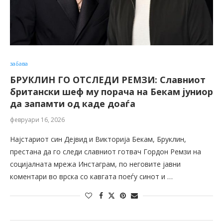
забава
БРУКЛИН ГО ОТСЛЕДИ РЕМЗИ: Славниот
британски шеф му порача на Бекам јуниор
да запамти од каде доаѓа
февруари 16, 2026
Најстариот син Дејвид и Викторија Бекам, Бруклин,
престана да го следи славниот готвач Гордон Ремзи на
социјалната мрежа Инстаграм, по неговите јавни
коментари во врска со кавгата поеѓу синот и …