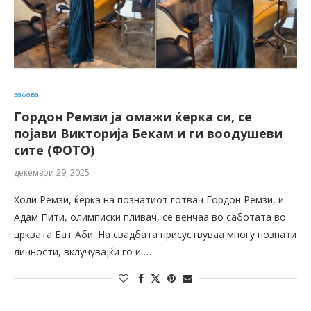
забава
Гордон Ремзи ја омажи ќерка си, се
појави Викторија Бекам и ги воодушеви
сите (ФОТО)
декември 29, 2025
Холи Ремзи, ќерка на познатиот готвач Гордон Ремзи, и
Адам Пити, олимписки пливач, се венчаа во саботата во
црквата Бат Аби. На свадбата присуствуваа многу познати
личности, вклучувајќи го и …