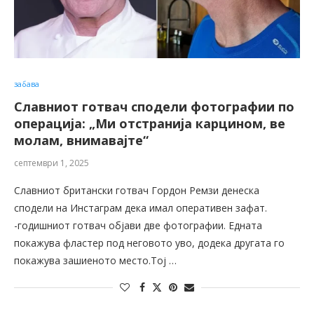
забава
Славниот готвач сподели фотографии по
операција: „Ми отстранија карцином, ве
молам, внимавајте“
септември 1, 2025
Славниот британски готвач Гордон Ремзи денеска
сподели на Инстаграм дека имал оперативен зафат.
-годишниот готвач објави две фотографии. Едната
покажува фластер под неговото уво, додека другата го
покажува зашиеното место.Тој …