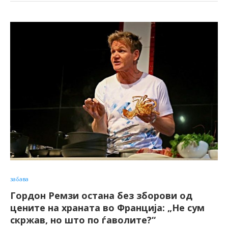
забава
Гордон Ремзи остана без зборови од
цените на храната во Франција: „Не сум
скржав, но што по ѓаволите?“