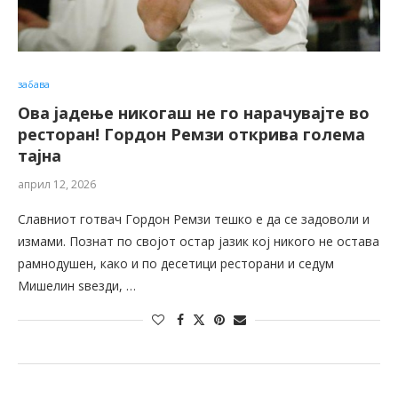
забава
Ова јадење никогаш не го нарачувајте во
ресторан! Гордон Ремзи открива голема
тајна
април 12, 2026
Славниот готвач Гордон Ремзи тешко е да се задоволи и
измами. Познат по својот остар јазик кој никого не остава
рамнодушен, како и по десетици ресторани и седум
Мишелин ѕвезди, …