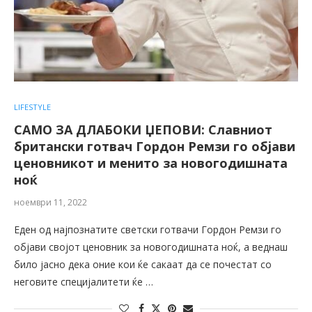
LIFESTYLE
САМО ЗА ДЛАБОКИ ЏЕПОВИ: Славниот
британски готвач Гордон Ремзи го објави
ценовникот и менито за новогодишната
ноќ
ноември 11, 2022
Еден од најпознатите светски готвачи Гордон Ремзи го
објави својот ценовник за новогодишната ноќ, а веднаш
било јасно дека оние кои ќе сакаат да се почестат со
неговите специјалитети ќе …