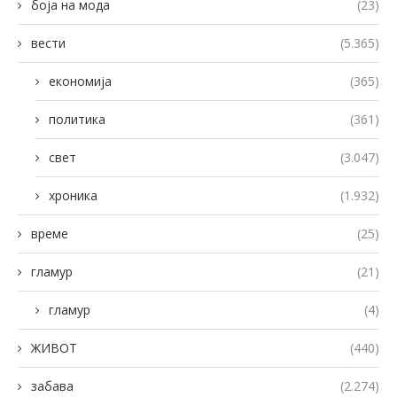
боја на мода
(23)
вести
(5.365)
економија
(365)
политика
(361)
свет
(3.047)
хроника
(1.932)
време
(25)
гламур
(21)
гламур
(4)
ЖИВОТ
(440)
забава
(2.274)