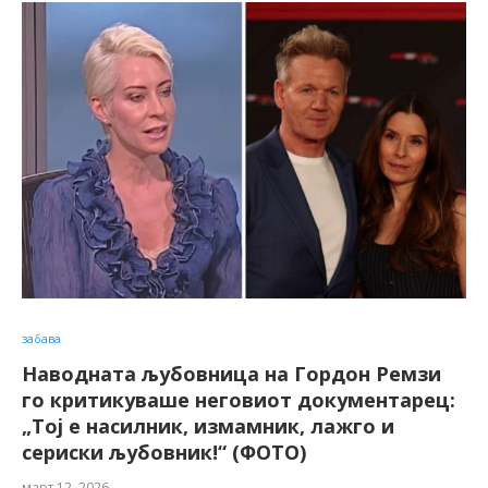
забава
Наводната љубовница на Гордон Ремзи
го критикуваше неговиот документарец:
„Тој е насилник, измамник, лажго и
сериски љубовник!“ (ФОТО)
март 12, 2026