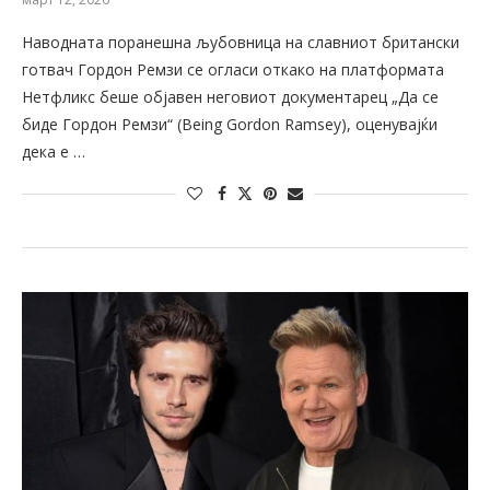
Наводната поранешна љубовница на славниот британски
готвач Гордон Ремзи се огласи откако на платформата
Нетфликс беше објавен неговиот документарец „Да се
биде Гордон Ремзи“ (Being Gordon Ramsey), оценувајќи
дека е …