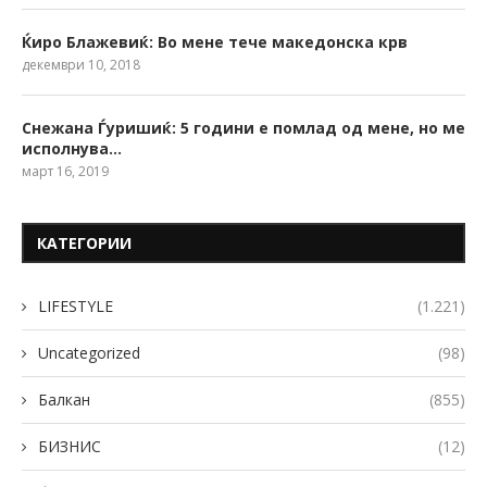
Ќиро Блажевиќ: Во мене тече македонска крв
декември 10, 2018
Снежана Ѓуришиќ: 5 години е помлад од мене, но ме
исполнува…
март 16, 2019
КАТЕГОРИИ
LIFESTYLE
(1.221)
Uncategorized
(98)
Балкан
(855)
БИЗНИС
(12)