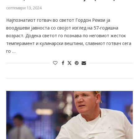
септември 13, 2024
Најпознатиот готвач во светот Гордон Ремзи ја
воодушеви јавноста со својот изглед на 57-годишна
возраст. Додека светот го познава по неговиот жесток
темперамент и кулинарски вештини, славниот готвач сега
го …