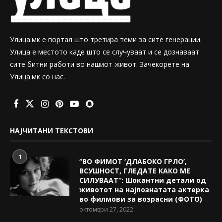
Улица.мк е портал што третира теми за сите генерации.
Улица е местото каде што се случуваат и се дознаваат
сите битни работи во нашиот живот. Зачекорете на
Улица.мк со нас.
НАЈЧИТАНИ ТЕКСТОВИ
1
“ВО ФИМОТ ‘ДЛАБОКО ГРЛО’,
ВСУШНОСТ, ГЛЕДАТЕ КАКО МЕ
СИЛУВААТ“: Шокантни детали од
животот на најпознатата актерка
во филмови за возрасни (ФОТО)
октомври 27, 2022