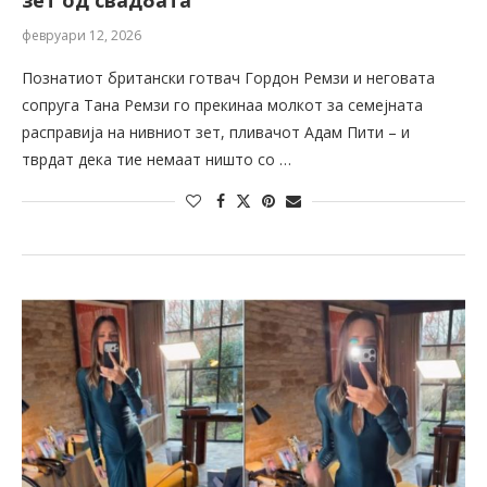
зет од свадбата
февруари 12, 2026
Познатиот британски готвач Гордон Ремзи и неговата
сопруга Тана Ремзи го прекинаа молкот за семејната
расправија на нивниот зет, пливачот Адам Пити – и
тврдат дека тие немаат ништо со …