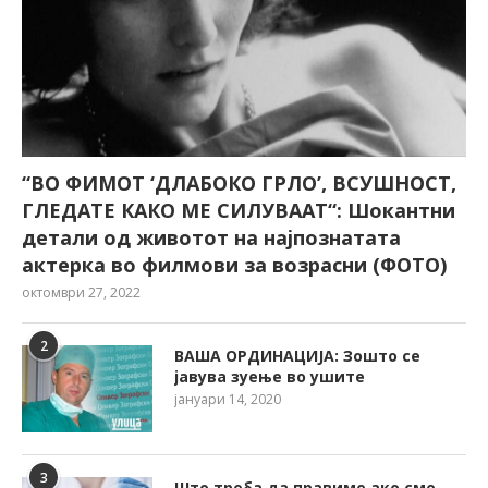
“ВО ФИМОТ ‘ДЛАБОКО ГРЛО’, ВСУШНОСТ,
ГЛЕДАТЕ КАКО МЕ СИЛУВААТ“: Шокантни
детали од животот на најпознатата
актерка во филмови за возрасни (ФОТО)
октомври 27, 2022
2
ВАША ОРДИНАЦИЈА: Зошто се
јавува зуење во ушите
јануари 14, 2020
3
Што треба да правиме ако сме