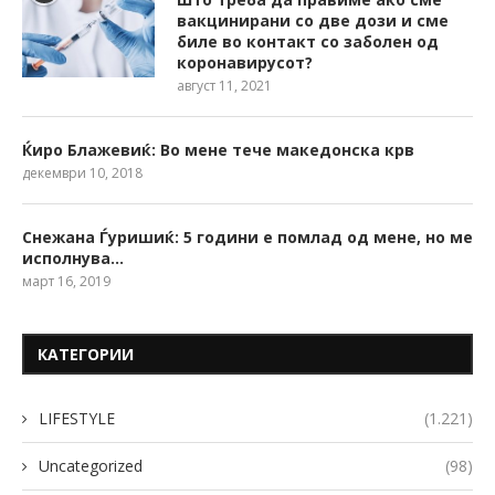
вакцинирани со две дози и сме
биле во контакт со заболен од
коронавирусот?
август 11, 2021
Ќиро Блажевиќ: Во мене тече македонска крв
декември 10, 2018
Снежана Ѓуришиќ: 5 години е помлад од мене, но ме
исполнува…
март 16, 2019
КАТЕГОРИИ
LIFESTYLE
(1.221)
Uncategorized
(98)