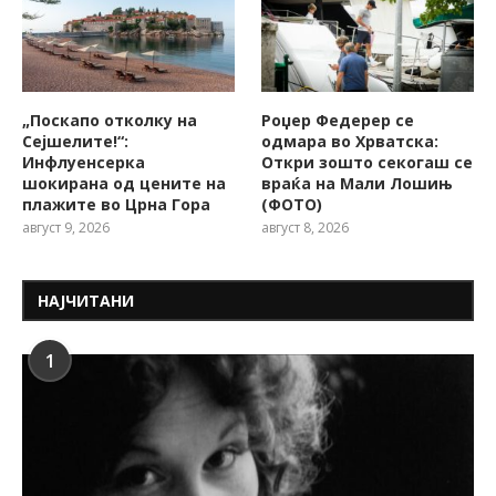
„Поскапо отколку на
Роџер Федерер се
Сејшелите!“:
одмара во Хрватска:
Инфлуенсерка
Откри зошто секогаш се
шокирана од цените на
враќа на Мали Лошињ
плажите во Црна Гора
(ФОТО)
август 9, 2026
август 8, 2026
НАЈЧИТАНИ
1