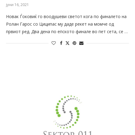
јуни 16, 2021
Новак Ѓоковиќ го воодушеви светот кога по финалето на
Ролан Гарос со Циципас му даде рекет на момче од
првиот ред. Два дена по епското финале во пет сета, се …