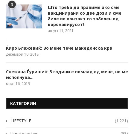
3
Што треба да правиме ако сме
вакцинирани со две дози и сме
биле во контакт со заболен од
коронавирусот?
август 11, 2021
Ќиро Блажевиќ: Во мене тече македонска крв
декември 10, 2018
Снежана Ѓуришиќ: 5 години е помлад од мене, но ме
исполнува…
март 16, 2019
КАТЕГОРИИ
LIFESTYLE
(1.221)
Uncategorized
(98)