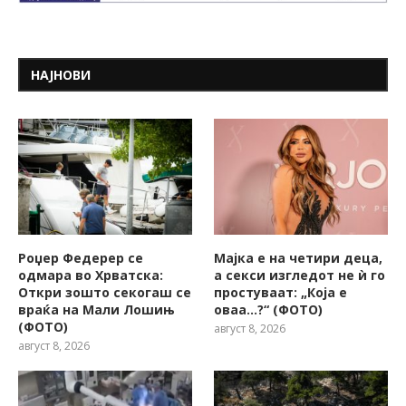
НАЈНОВИ
Роџер Федерер се
Мајка е на четири деца,
одмара во Хрватска:
а секси изгледот не ѝ го
Откри зошто секогаш се
простуваат: „Која е
враќа на Мали Лошињ
оваа…?“ (ФОТО)
(ФОТО)
август 8, 2026
август 8, 2026