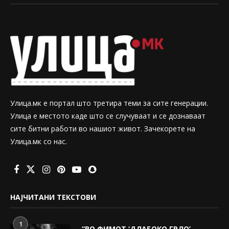
Улица.мк е портал што третира теми за сите генерации.
Улица е местото каде што се случуваат и се дознаваат
сите битни работи во нашиот живот. Зачекорете на
Улица.мк со нас.
НАЈЧИТАНИ ТЕКСТОВИ
1
“ВО ФИМОТ ‘ДЛАБОКО ГРЛО’,