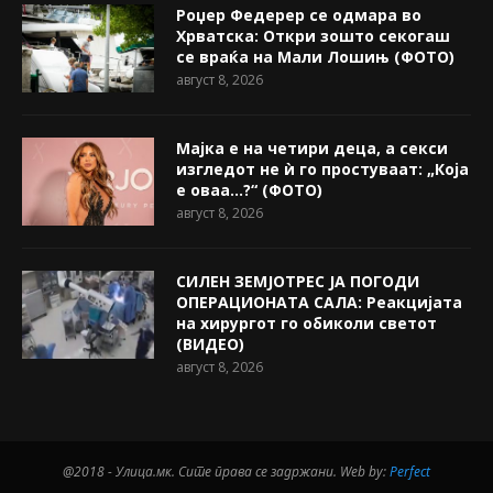
Роџер Федерер се одмара во
Хрватска: Откри зошто секогаш
се враќа на Мали Лошињ (ФОТО)
август 8, 2026
Мајка е на четири деца, а секси
изгледот не ѝ го простуваат: „Која
е оваа…?“ (ФОТО)
август 8, 2026
СИЛЕН ЗЕМЈОТРЕС ЈА ПОГОДИ
ОПЕРАЦИОНАТА САЛА: Реакцијата
на хирургот го обиколи светот
(ВИДЕО)
август 8, 2026
@2018 - Улица.мк. Сите права се задржани. Web by:
Perfect