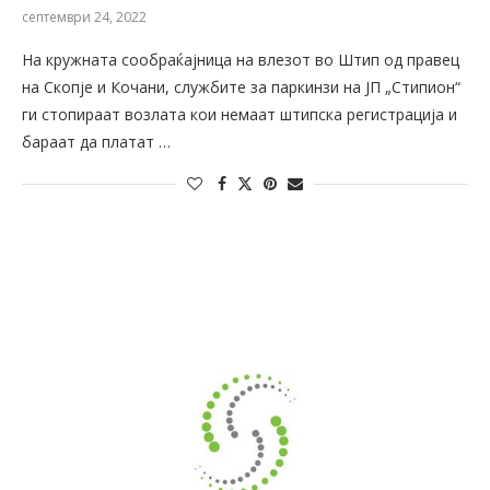
септември 24, 2022
На кружната сообраќајница на влезот во Штип од правец
на Скопје и Кочани, службите за паркинзи на ЈП „Стипион“
ги стопираат возлата кои немаат штипска регистрација и
бараат да платат …