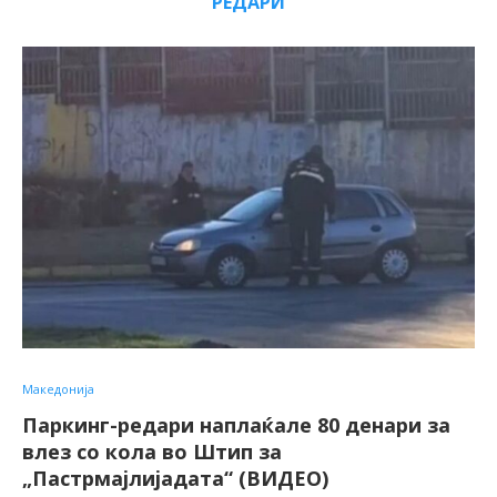
РЕДАРИ
Македонија
Паркинг-редари наплаќале 80 денари за
влез со кола во Штип за
„Пастрмајлијадата“ (ВИДЕО)