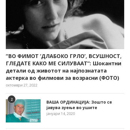
“ВО ФИМОТ ‘ДЛАБОКО ГРЛО’, ВСУШНОСТ,
ГЛЕДАТЕ КАКО МЕ СИЛУВААТ“: Шокантни
детали од животот на најпознатата
актерка во филмови за возрасни (ФОТО)
октомври 27, 2022
2
ВАША ОРДИНАЦИЈА: Зошто се
јавува зуење во ушите
јануари 14, 2020