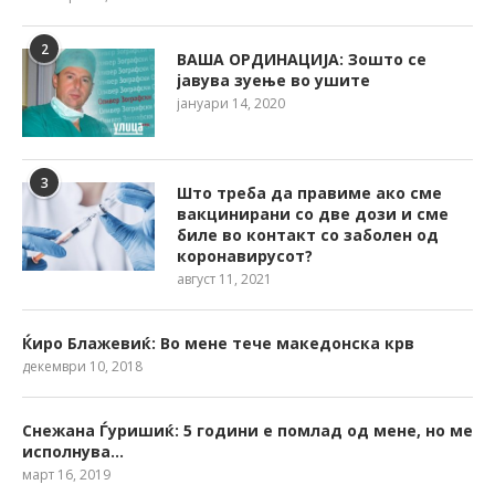
2
ВАША ОРДИНАЦИЈА: Зошто се
јавува зуење во ушите
јануари 14, 2020
3
Што треба да правиме ако сме
вакцинирани со две дози и сме
биле во контакт со заболен од
коронавирусот?
август 11, 2021
Ќиро Блажевиќ: Во мене тече македонска крв
декември 10, 2018
Снежана Ѓуришиќ: 5 години е помлад од мене, но ме
исполнува…
март 16, 2019