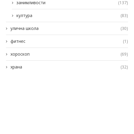
занимливости
(137)
култура
(83)
улична школа
(30)
фитнес
(1)
хороскоп
(69)
храна
(32)