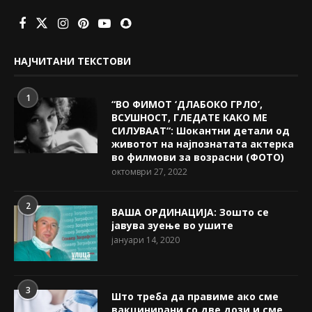
НАЈЧИТАНИ ТЕКСТОВИ
1
“ВО ФИМОТ ‘ДЛАБОКО ГРЛО’,
ВСУШНОСТ, ГЛЕДАТЕ КАКО МЕ
СИЛУВААТ“: Шокантни детали од
животот на најпознатата актерка
во филмови за возрасни (ФОТО)
октомври 27, 2022
2
ВАША ОРДИНАЦИЈА: Зошто се
јавува зуење во ушите
јануари 14, 2020
3
Што треба да правиме ако сме
вакцинирани со две дози и сме