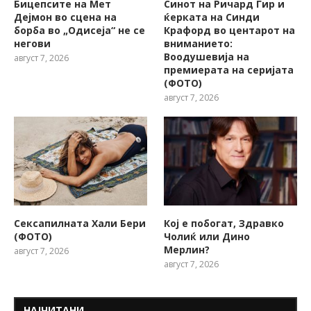
Бицепсите на Мет
Синот на Ричард Гир и
Дејмон во сцена на
ќерката на Синди
борба во „Одисеја“ не се
Крафорд во центарот на
негови
вниманието:
Воодушевија на
август 7, 2026
премиерата на серијата
(ФОТО)
август 7, 2026
Сексапилната Хали Бери
Кој е побогат, Здравко
(ФОТО)
Чолиќ или Дино
Мерлин?
август 7, 2026
август 7, 2026
НАЈЧИТАНИ