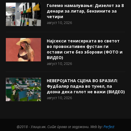
Големо намалување: Дизелот за 8
денари за литар, бензините за
четири
август 10, 2026
Најсекси тенисерката во светот
во провокативен фустан ги
остави сите без зборови (ФОТО и
ВИДЕО)
август 10, 2026
НЕВЕРОЈАТНА СЦЕНА ВО БРАЗИЛ:
Фудбалер падна во тунел, па
дозна дека голот не важи (ВИДЕО)
август 10, 2026
@2018 - Улица.мк. Сите права се задржани. Web by:
Perfect