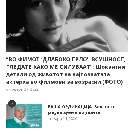
“ВО ФИМОТ ‘ДЛАБОКО ГРЛО’, ВСУШНОСТ,
ГЛЕДАТЕ КАКО МЕ СИЛУВААТ“: Шокантни
детали од животот на најпознатата
актерка во филмови за возрасни (ФОТО)
октомври 27, 2022
2
ВАША ОРДИНАЦИЈА: Зошто се
јавува зуење во ушите
јануари 14, 2020