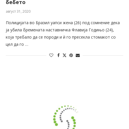
бебето
август 31, 2020
Полицијата во Бразил уапси жена (26) под сомнение дека
ја убила бремената наставничка Флавија Годињо (24),
која требало да се породи и ѝ го пресекла стомакот со
цел да го …