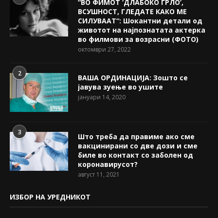
“ВО ФИМОТ ‘ДЛАБОКО ГРЛО’,
ВСУШНОСТ, ГЛЕДАТЕ КАКО МЕ
СИЛУВААТ“: Шокантни детали од
животот на најпознатата актерка
во филмови за возрасни (ФОТО)
октомври 27, 2022
2
ВАША ОРДИНАЦИЈА: Зошто се
јавува зуење во ушите
јануари 14, 2020
3
Што треба да правиме ако сме
вакцинирани со две дози и сме
биле во контакт со заболен од
коронавирусот?
август 11, 2021
ИЗБОР НА УРЕДНИКОТ