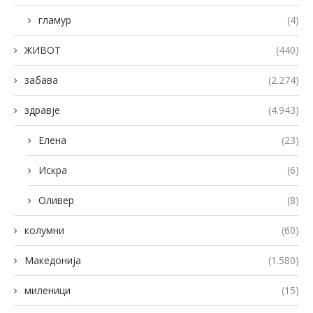
гламур
(4)
ЖИВОТ
(440)
забава
(2.274)
здравје
(4.943)
Елена
(23)
Искра
(6)
Оливер
(8)
колумни
(60)
Македонија
(1.580)
миленици
(15)