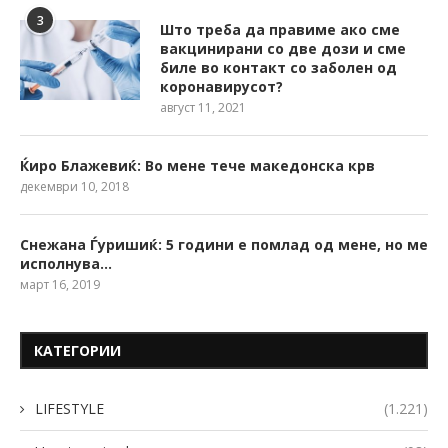
3
Што треба да правиме ако сме
вакцинирани со две дози и сме
биле во контакт со заболен од
коронавирусот?
август 11, 2021
Ќиро Блажевиќ: Во мене тече македонска крв
декември 10, 2018
Снежана Ѓуришиќ: 5 години е помлад од мене, но ме
исполнува…
март 16, 2019
КАТЕГОРИИ
LIFESTYLE
(1.221)