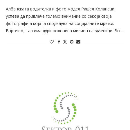
Албанската водителка и фото модел Рашел Коланеци
успева да привлече големо внимание со секоја своја
фотографија која ја споделува на социјалните мрежи.
Впрочем, таа има дури половина милион следбеници. Во …