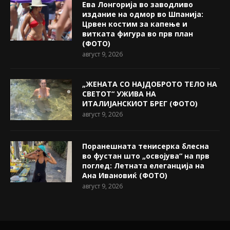
Ева Лонгорија во заводливо
издание на одмор во Шпанија:
Црвен костим за капење и
витката фигура во прв план
(ФОТО)
август 9, 2026
„ЖЕНАТА СО НАЈДОБРОТО ТЕЛО НА
СВЕТОТ“ УЖИВА НА
ИТАЛИЈАНСКИОТ БРЕГ (ФОТО)
август 9, 2026
Поранешната тенисерка блесна
во фустан што „освојува“ на прв
поглед: Летната елеганција на
Ана Ивановиќ (ФОТО)
август 9, 2026