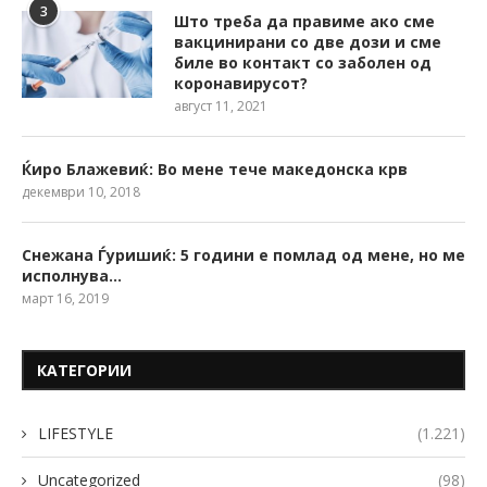
3
Што треба да правиме ако сме
вакцинирани со две дози и сме
биле во контакт со заболен од
коронавирусот?
август 11, 2021
Ќиро Блажевиќ: Во мене тече македонска крв
декември 10, 2018
Снежана Ѓуришиќ: 5 години е помлад од мене, но ме
исполнува…
март 16, 2019
КАТЕГОРИИ
LIFESTYLE
(1.221)
Uncategorized
(98)