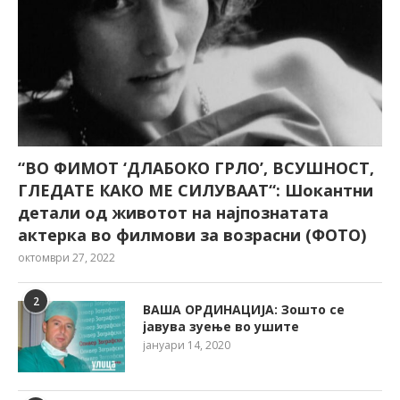
“ВО ФИМОТ ‘ДЛАБОКО ГРЛО’, ВСУШНОСТ,
ГЛЕДАТЕ КАКО МЕ СИЛУВААТ“: Шокантни
детали од животот на најпознатата
актерка во филмови за возрасни (ФОТО)
октомври 27, 2022
2
ВАША ОРДИНАЦИЈА: Зошто се
јавува зуење во ушите
јануари 14, 2020