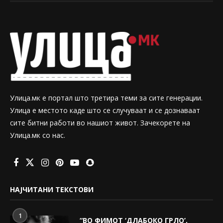
Улица.мк е портал што третира теми за сите генерации.
Улица е местото каде што се случуваат и се дознаваат
сите битни работи во нашиот живот. Зачекорете на
Улица.мк со нас.
НАЈЧИТАНИ ТЕКСТОВИ
1
“ВО ФИМОТ ‘ДЛАБОКО ГРЛО’,