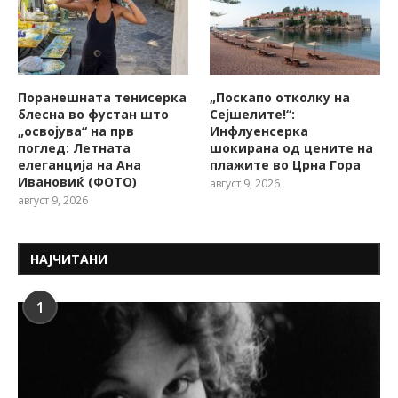
Поранешната тенисерка
„Поскапо отколку на
блесна во фустан што
Сејшелите!“:
„освојува“ на прв
Инфлуенсерка
поглед: Летната
шокирана од цените на
елеганција на Ана
плажите во Црна Гора
Ивановиќ (ФОТО)
август 9, 2026
август 9, 2026
НАЈЧИТАНИ
1