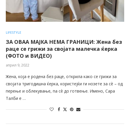
LIFESTYLE
ЗА ОВАА МАЈКА НЕМА ГРАНИЦИ: Жена без
раце се грижи за својата малечка ќерка
(ФОТО и ВИДЕО)
април 9, 2022
Жена, која е родена без раце, открила како се грижи за
својата тригодишна ќерка, користејќи ги нозете за сѐ – од
перење и облекување, па сѐ до готвење. Имено, Сара
Талби е …