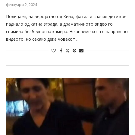
февруари 2, 2024
Полицаец, најверојатно од Кина, фатил и спасил дете кое
паднало од катна зграда, а драматичното видео го
снимила безбедносна камера. Не знаеме кога е направено
видеото, но секако дека човекот …