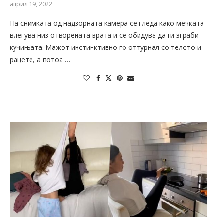
април 19, 2022
На снимката од надзорната камера се гледа како мечката
влегува низ отворената врата и се обидува да ги зграби
кучињата. Мажот инстинктивно го оттурнал со телото и
рацете, а потоа …