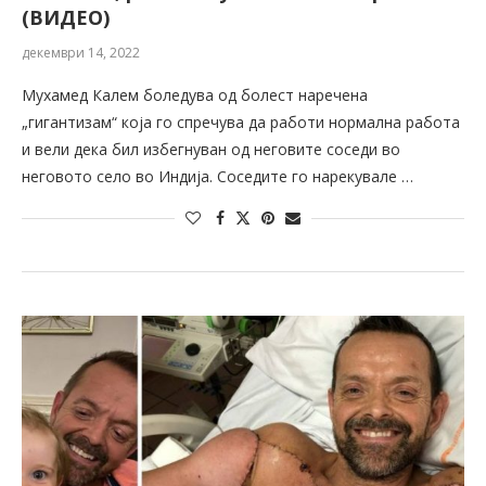
(ВИДЕО)
декември 14, 2022
Мухамед Калем боледува од болест наречена
„гигантизам“ која го спречува да работи нормална работа
и вели дека бил избегнуван од неговите соседи во
неговото село во Индија. Соседите го нарекувале …