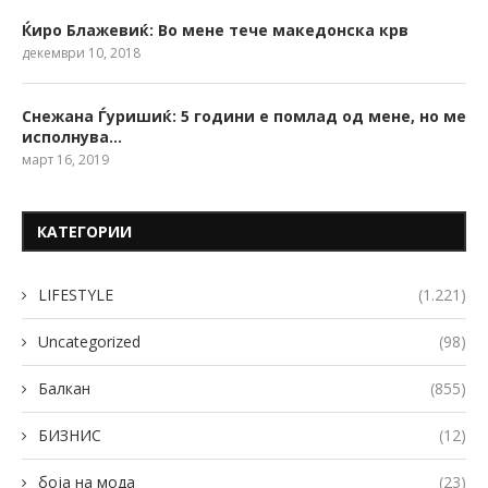
Ќиро Блажевиќ: Во мене тече македонска крв
декември 10, 2018
Снежана Ѓуришиќ: 5 години е помлад од мене, но ме
исполнува…
март 16, 2019
КАТЕГОРИИ
LIFESTYLE
(1.221)
Uncategorized
(98)
Балкан
(855)
БИЗНИС
(12)
боја на мода
(23)