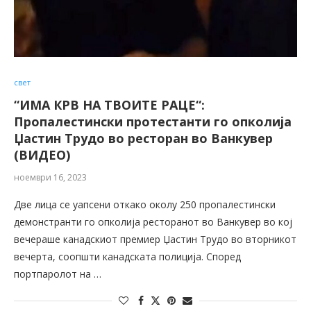
свет
“ИМА КРВ НА ТВОИТЕ РАЦЕ“:
Пропалестински протестанти го опколија
Џастин Трудо во ресторан во Ванкувер
(ВИДЕО)
ноември 16, 2023
Две лица се уапсени откако околу 250 пропалестински
демонстранти го опколија ресторанот во Ванкувер во кој
вечераше канадскиот премиер Џастин Трудо во вторникот
вечерта, соопшти канадската полиција. Според
портпаролот на …