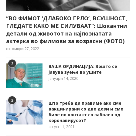
“ВО ФИМОТ ‘ДЛАБОКО ГРЛО’, ВСУШНОСТ,
ГЛЕДАТЕ КАКО МЕ СИЛУВААТ“: Шокантни
детали од животот на најпознатата
актерка во филмови за возрасни (ФОТО)
октомври 27, 2022
2
ВАША ОРДИНАЦИЈА: Зошто се
јавува зуење во ушите
јануари 14, 2020
3
Што треба да правиме ако сме
вакцинирани со две дози и сме
биле во контакт со заболен од
коронавирусот?
август 11, 2021