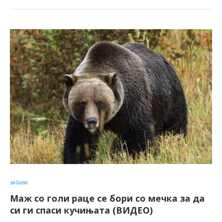
забава
Маж со голи раце се бори со мечка за да
си ги спаси кучињата (ВИДЕО)