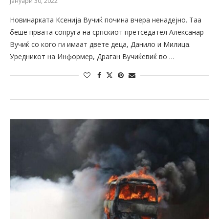
јануари 30, 2022
Новинарката Ксенија Вучиќ почина вчера ненадејно. Таа
беше првата сопруга на српскиот претседател Алексанар
Вучиќ со кого ги имаат двете деца, Данило и Милица.
Уредникот на Информер, Драган Вучиќевиќ во …