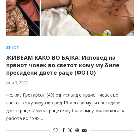
ЖИВОТ
ЖИВЕАМ КАКО ВО БАЈКА: Исповед на
првиот човек во светот кому му биле
пресадени двете раце (ФОТО)
јуни 3, 2022
Феликс Гретарсон (49) од Исланд е првиот човек во
светот кому хирурзи пред 16 месеци му ги пресадиле
двете раце. Имено, рацете му биле ампутирани кога на
работа во 1998 …