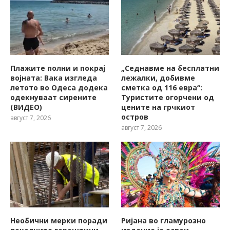
Плажите полни и покрај
„Седнавме на бесплатни
војната: Вака изгледа
лежалки, добивме
летото во Одеса додека
сметка од 116 евра“:
одекнуваат сирените
Туристите огорчени од
(ВИДЕО)
цените на грчкиот
остров
август 7, 2026
август 7, 2026
Необични мерки поради
Ријана во гламурозно