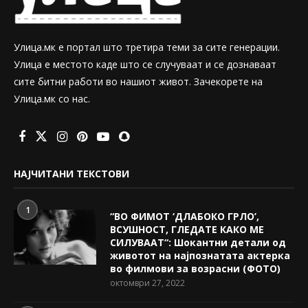
Улица.мк е портал што третира теми за сите генерации.
Улица е местото каде што се случуваат и се дознаваат
сите битни работи во нашиот живот. Зачекорете на
Улица.мк со нас.
НАЈЧИТАНИ ТЕКСТОВИ
1
“ВО ФИМОТ ‘ДЛАБОКО ГРЛО’,
ВСУШНОСТ, ГЛЕДАТЕ КАКО МЕ
СИЛУВААТ“: Шокантни детали од
животот на најпознатата актерка
во филмови за возрасни (ФОТО)
октомври 27, 2022