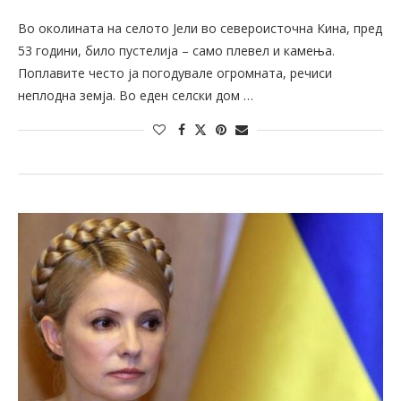
Во околината на селото Јели во североисточна Кина, пред
53 години, било пустелија – само плевел и камења.
Поплавите често ја погодувале огромната, речиси
неплодна земја. Во еден селски дом …