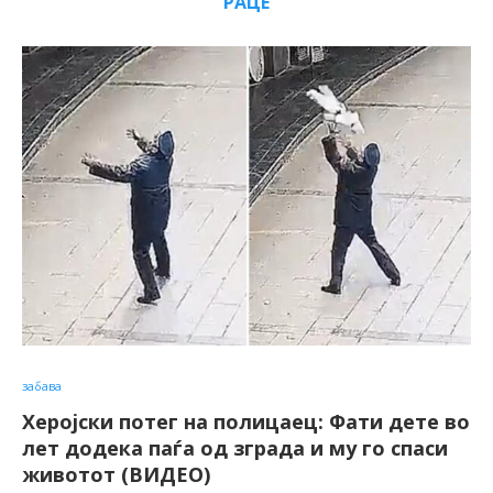
РАЦЕ
забава
Херојски потег на полицаец: Фати дете во
лет додека паѓа од зграда и му го спаси
животот (ВИДЕО)