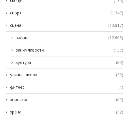
скопје
(130)
спорт
(1.347)
сцена
(13.817)
забава
(12.608)
занимливости
(137)
култура
(83)
улична школа
(30)
фитнес
(1)
хороскоп
(69)
храна
(32)