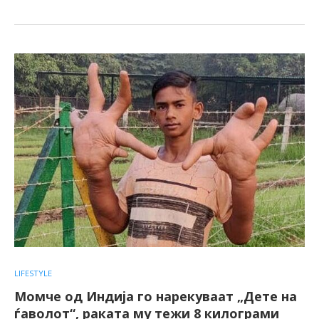
LIFESTYLE
Момче од Индија го нарекуваат „Дете на
ѓаволот“, раката му тежи 8 килограми