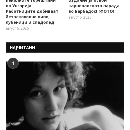
пеколните горештини
издание ја освои
во Унгарија:
карневалската парада
Работниците добиваат
во Барбадос! (ФОТО)
безалкохолно пиво,
август 6, 2026
лубеници и сладолед
август 6, 2026
НАЈЧИТАНИ
1