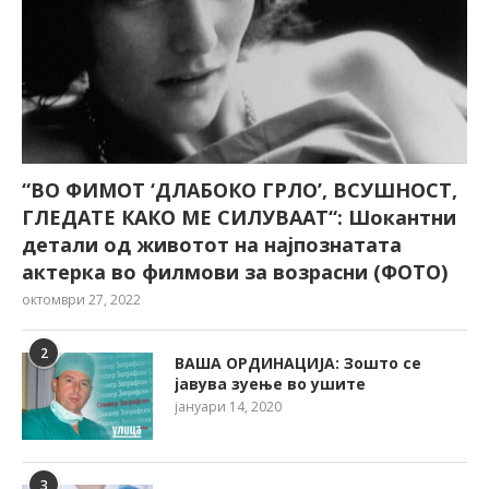
“ВО ФИМОТ ‘ДЛАБОКО ГРЛО’, ВСУШНОСТ,
ГЛЕДАТЕ КАКО МЕ СИЛУВААТ“: Шокантни
детали од животот на најпознатата
актерка во филмови за возрасни (ФОТО)
октомври 27, 2022
2
ВАША ОРДИНАЦИЈА: Зошто се
јавува зуење во ушите
јануари 14, 2020
3