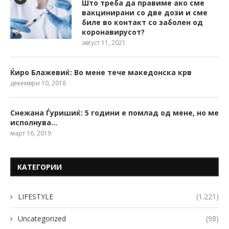
Што треба да правиме ако сме
вакцинирани со две дози и сме
биле во контакт со заболен од
коронавирусот?
август 11, 2021
Ќиро Блажевиќ: Во мене тече македонска крв
декември 10, 2018
Снежана Ѓуришиќ: 5 години е помлад од мене, но ме
исполнува…
март 16, 2019
КАТЕГОРИИ
LIFESTYLE
(1.221)
Uncategorized
(98)