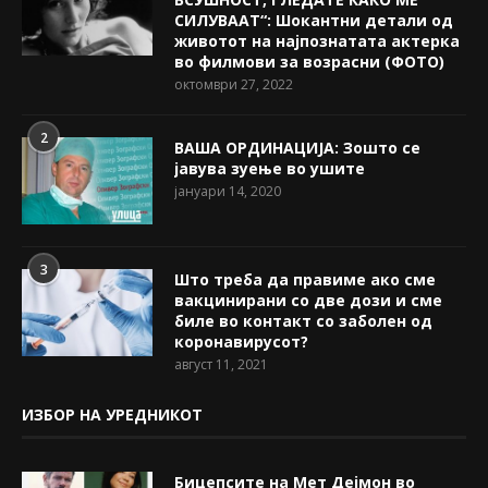
СИЛУВААТ“: Шокантни детали од
животот на најпознатата актерка
во филмови за возрасни (ФОТО)
октомври 27, 2022
2
ВАША ОРДИНАЦИЈА: Зошто се
јавува зуење во ушите
јануари 14, 2020
3
Што треба да правиме ако сме
вакцинирани со две дози и сме
биле во контакт со заболен од
коронавирусот?
август 11, 2021
ИЗБОР НА УРЕДНИКОТ
Бицепсите на Мет Дејмон во