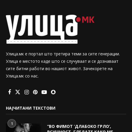
Улица.мк е портал што третира теми за сите генерации.
Улица е местото каде што се случуваат и се дознаваат
сите битни работи во нашиот живот. Зачекорете на
Улица.мк со нас.
НАЈЧИТАНИ ТЕКСТОВИ
1
“ВО ФИМОТ ‘ДЛАБОКО ГРЛО’,
ВСУШНОСТ, ГЛЕДАТЕ КАКО МЕ