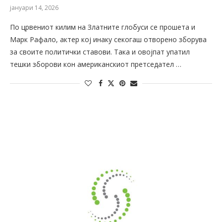
јануари 14, 2026
По црвениот килим на Златните глобуси се прошета и
Марк Рафало, актер кој инаку секогаш отворено зборува
за своите политички ставови. Така и овојпат упатил
тешки зборови кон американскиот претседател …