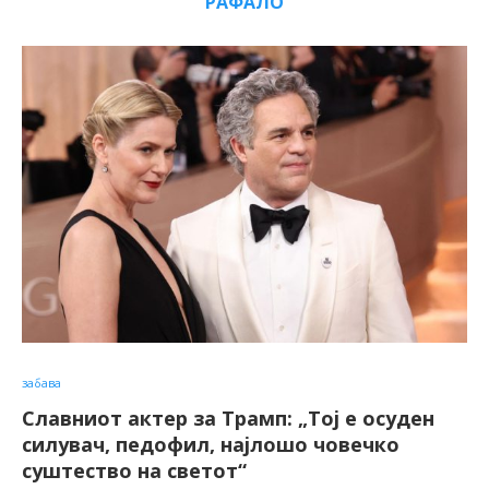
РАФАЛО
забава
Славниот актер за Трамп: „Тој е осуден
силувач, педофил, најлошо човечко
суштество на светот“