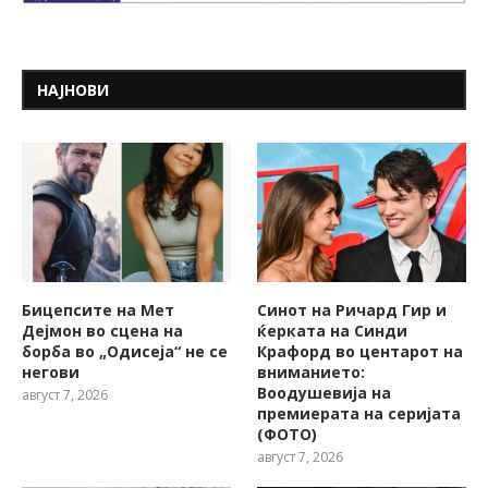
НАЈНОВИ
Бицепсите на Мет
Синот на Ричард Гир и
Дејмон во сцена на
ќерката на Синди
борба во „Одисеја“ не се
Крафорд во центарот на
негови
вниманието:
Воодушевија на
август 7, 2026
премиерата на серијата
(ФОТО)
август 7, 2026