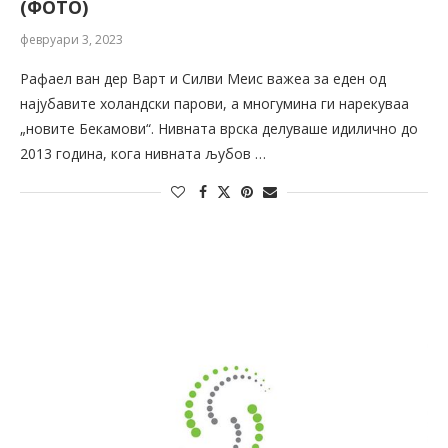
(ФОТО)
февруари 3, 2023
Рафаел ван дер Варт и Силви Меис важеа за еден од
најубавите холандски парови, а многумина ги нарекуваа
„новите Бекамови“. Нивната врска делуваше идилично до
2013 година, кога нивната љубов …