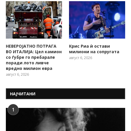
НЕВЕРОЈАТНО ПОТРАГА
Крис Риа ѝ остави
ВО ИТАЛИЈА: Цел камион
милиони на сопругата
со ѓубре го пребарале
август 6, 2026
поради лото ливче
вредно милион евра
август 6, 2026
НАЈЧИТАНИ
1