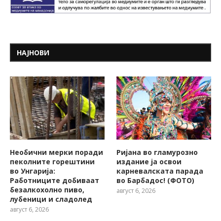
НАЈНОВИ
Необични мерки поради
Ријана во гламурозно
пеколните горештини
издание ја освои
во Унгарија:
карневалската парада
Работниците добиваат
во Барбадос! (ФОТО)
безалкохолно пиво,
август 6, 2026
лубеници и сладолед
август 6, 2026