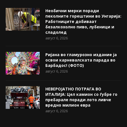
Необични мерки поради
пеколните горештини во Унгарија:
Работниците добиваат
безалкохолно пиво, лубеници и
сладолед
август 6, 2026
Ријана во гламурозно издание ја
освои карневалската парада во
Барбадос! (ФОТО)
август 6, 2026
НЕВЕРОЈАТНО ПОТРАГА ВО
ИТАЛИЈА: Цел камион со ѓубре го
пребарале поради лото ливче
вредно милион евра
август 6, 2026