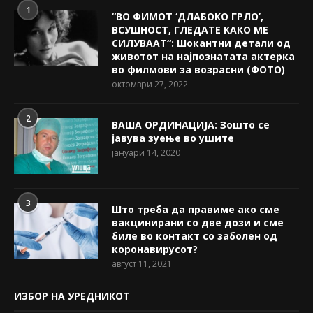
1
“ВО ФИМОТ ‘ДЛАБОКО ГРЛО’,
ВСУШНОСТ, ГЛЕДАТЕ КАКО МЕ
СИЛУВААТ“: Шокантни детали од
животот на најпознатата актерка
во филмови за возрасни (ФОТО)
октомври 27, 2022
2
ВАША ОРДИНАЦИЈА: Зошто се
јавува зуење во ушите
јануари 14, 2020
3
Што треба да правиме ако сме
вакцинирани со две дози и сме
биле во контакт со заболен од
коронавирусот?
август 11, 2021
ИЗБОР НА УРЕДНИКОТ