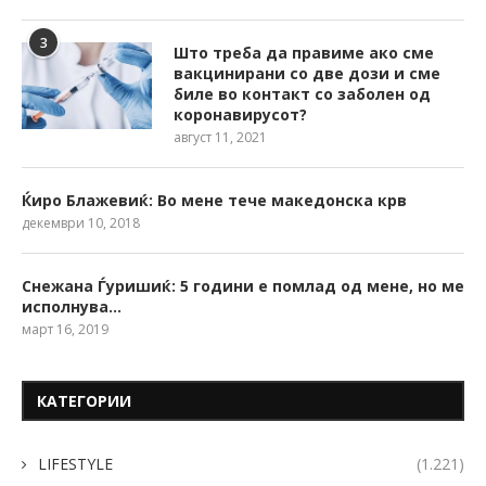
3
Што треба да правиме ако сме
вакцинирани со две дози и сме
биле во контакт со заболен од
коронавирусот?
август 11, 2021
Ќиро Блажевиќ: Во мене тече македонска крв
декември 10, 2018
Снежана Ѓуришиќ: 5 години е помлад од мене, но ме
исполнува…
март 16, 2019
КАТЕГОРИИ
LIFESTYLE
(1.221)