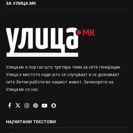
ЗА УЛИЦА.МК
Улица.мк е портал што третира теми за сите генерации.
Улица е местото каде што се случуваат и се дознаваат
сите битни работи во нашиот живот. Зачекорете на
Улица.мк со нас.
НАЈЧИТАНИ ТЕКСТОВИ