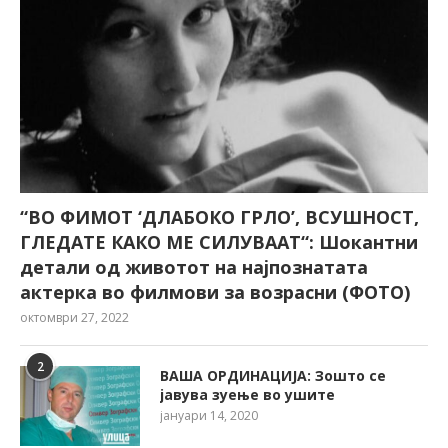
“ВО ФИМОТ ‘ДЛАБОКО ГРЛО’, ВСУШНОСТ,
ГЛЕДАТЕ КАКО МЕ СИЛУВААТ“: Шокантни
детали од животот на најпознатата
актерка во филмови за возрасни (ФОТО)
октомври 27, 2022
2
ВАША ОРДИНАЦИЈА: Зошто се
јавува зуење во ушите
јануари 14, 2020