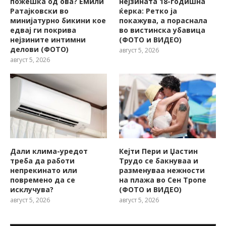
пожешкa од ова? Емили
нејзината 18-годишна
Ратајковски во
ќерка: Ретко ја
минијатурно бикини кое
покажува, a пораснала
едвај ги покрива
во вистинска убавица
нејзините интимни
(ФОТО и ВИДЕО)
делови (ФОТО)
август 5, 2026
август 5, 2026
Дали клима-уредот
Кејти Пери и Џастин
треба да работи
Трудо се бакнуваа и
непрекинато или
разменуваа нежности
повремено да се
на плажа во Сен Тропе
исклучува?
(ФОТО и ВИДЕО)
август 5, 2026
август 5, 2026