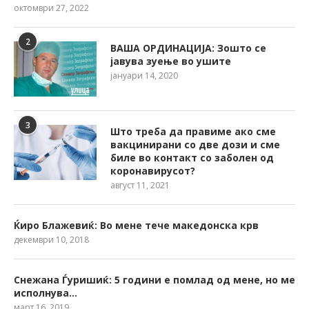
октомври 27, 2022
2
ВАША ОРДИНАЦИЈА: Зошто се
јавува зуење во ушите
јануари 14, 2020
3
Што треба да правиме ако сме
вакцинирани со две дози и сме
биле во контакт со заболен од
коронавирусот?
август 11, 2021
Ќиро Блажевиќ: Во мене тече македонска крв
декември 10, 2018
Снежана Ѓуришиќ: 5 години е помлад од мене, но ме
исполнува…
март 16, 2019