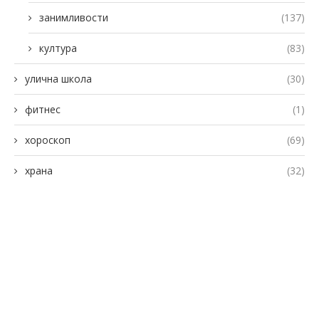
занимливости
(137)
култура
(83)
улична школа
(30)
фитнес
(1)
хороскоп
(69)
храна
(32)