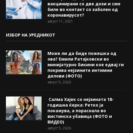
вакцинирани со две дози и сме
биле во контакт со заболен од
коронавирусот?
август 11, 2021
ИЗБОР НА УРЕДНИКОТ
Може ли да биде пожешкa од
ова? Емили Ратајковски во
минијатурно бикини кое едвај ги
покрива нејзините интимни
делови (ФОТО)
август 5, 2026
Салма Хајек со нејзината 18-
годишна ќерка: Ретко ја
покажува, a пораснала во
вистинска убавица (ФОТО и
ВИДЕО)
август 5, 2026