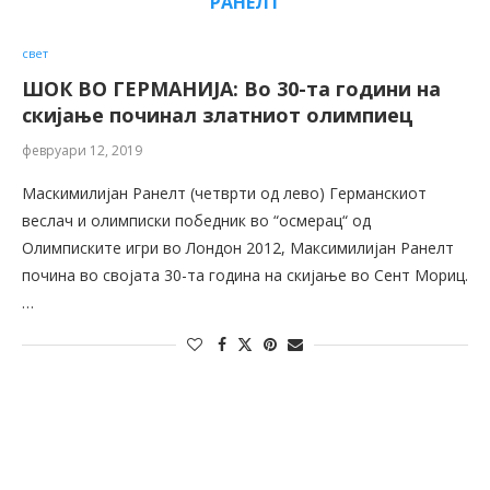
РАНЕЛТ
свет
ШОК ВО ГЕРМАНИЈА: Во 30-та години на
скијање починал златниот олимпиец
февруари 12, 2019
Маскимилијан Ранелт (четврти од лево) Германскиот
веслач и олимписки победник во “осмерац“ од
Олимписките игри во Лондон 2012, Максимилијан Ранелт
почина во својата 30-та година на скијање во Сент Мориц.
…