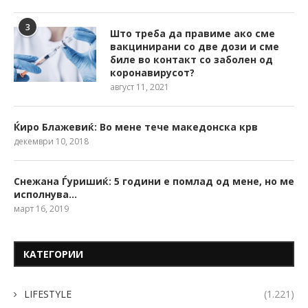
3
Што треба да правиме ако сме
вакцинирани со две дози и сме
биле во контакт со заболен од
коронавирусот?
август 11, 2021
Ќиро Блажевиќ: Во мене тече македонска крв
декември 10, 2018
Снежана Ѓуришиќ: 5 години е помлад од мене, но ме
исполнува…
март 16, 2019
КАТЕГОРИИ
LIFESTYLE
(1.221)