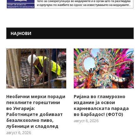
НАЈНОВИ
Необични мерки поради
Ријана во гламурозно
пеколните горештини
издание ја освои
во Унгарија:
карневалската парада
Работниците добиваат
во Барбадос! (ФОТО)
безалкохолно пиво,
август 6, 2026
лубеници и сладолед
август 6, 2026