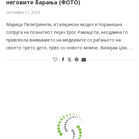
неговите барања (ФОТО)
октомври 11, 2024
Марица Пелегринели, италијански модел и поранешна
сопруга на познатиот пејач Ерос Рамацоти, неодамна го
привлекла вниманието на медиумите со раѓањето на
своето трето дете, прво со новото момче, Вилијам Џок. …