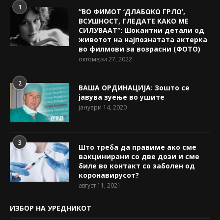
1
“ВО ФИМОТ ‘ДЛАБОКО ГРЛО’,
ВСУШНОСТ, ГЛЕДАТЕ КАКО МЕ
СИЛУВААТ“: Шокантни детали од
животот на најпознатата актерка
во филмови за возрасни (ФОТО)
октомври 27, 2022
2
ВАША ОРДИНАЦИЈА: Зошто се
јавува зуење во ушите
јануари 14, 2020
3
Што треба да правиме ако сме
вакцинирани со две дози и сме
биле во контакт со заболен од
коронавирусот?
август 11, 2021
ИЗБОР НА УРЕДНИКОТ