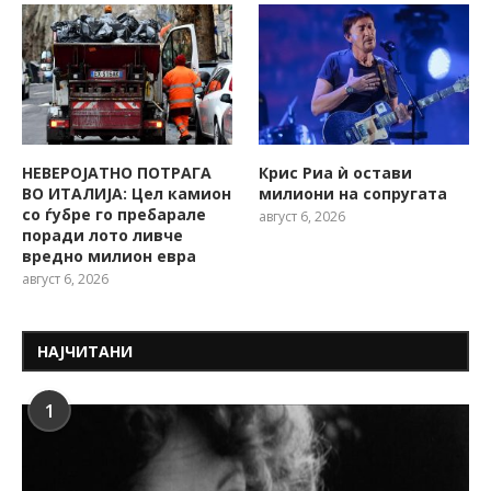
НЕВЕРОЈАТНО ПОТРАГА
Крис Риа ѝ остави
ВО ИТАЛИЈА: Цел камион
милиони на сопругата
со ѓубре го пребарале
август 6, 2026
поради лото ливче
вредно милион евра
август 6, 2026
НАЈЧИТАНИ
1