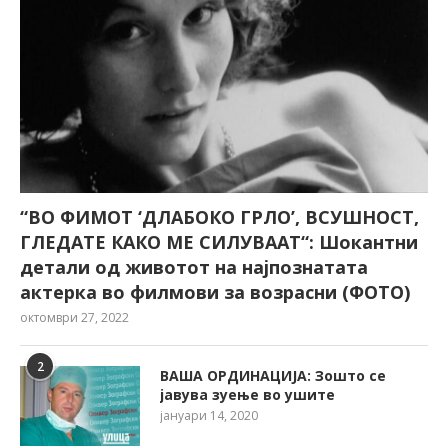
“ВО ФИМОТ ‘ДЛАБОКО ГРЛО’, ВСУШНОСТ,
ГЛЕДАТЕ КАКО МЕ СИЛУВААТ“: Шокантни
детали од животот на најпознатата
актерка во филмови за возрасни (ФОТО)
октомври 27, 2022
2
ВАША ОРДИНАЦИЈА: Зошто се
јавува зуење во ушите
јануари 14, 2020