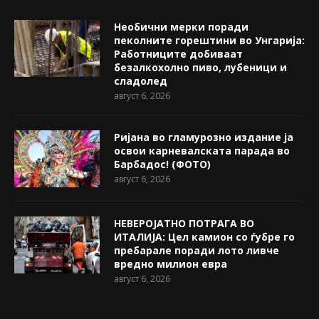
Необични мерки поради
пеколните горештини во Унгарија:
Работниците добиваат
безалкохолно пиво, лубеници и
сладолед
август 6, 2026
Ријана во гламурозно издание ја
освои карневалската парада во
Барбадос! (ФОТО)
август 6, 2026
НЕВЕРОЈАТНО ПОТРАГА ВО
ИТАЛИЈА: Цел камион со ѓубре го
пребарале поради лото ливче
вредно милион евра
август 6, 2026