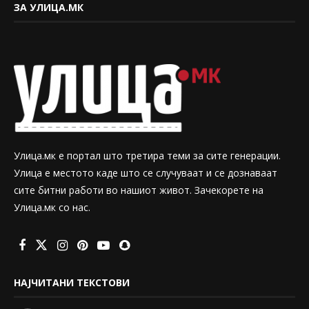
ЗА УЛИЦА.МК
Улица.мк е портал што третира теми за сите генерации.
Улица е местото каде што се случуваат и се дознаваат
сите битни работи во нашиот живот. Зачекорете на
Улица.мк со нас.
НАЈЧИТАНИ ТЕКСТОВИ