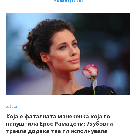
РАМАЦОТИ
забава
Која е фаталната манекенка која го
напуштила Ерос Рамацоти: Љубовта
траела додека таа ги исполнувала