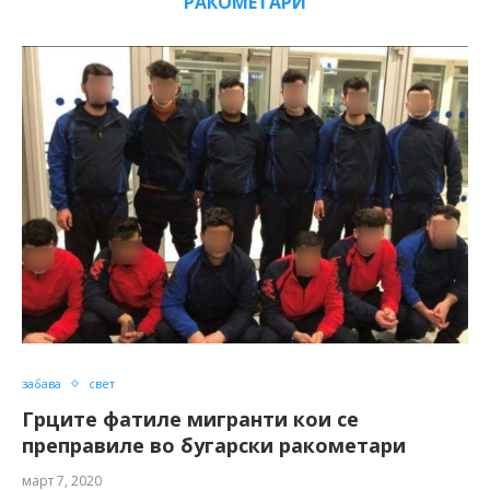
РАКОМЕТАРИ
забава
свет
Грците фатиле мигранти кои се
преправиле во бугарски ракометари
март 7, 2020