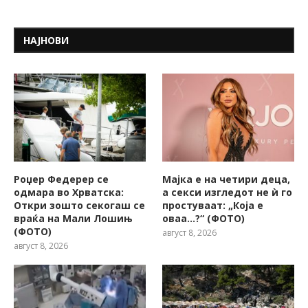
НАЈНОВИ
Роџер Федерер се
Мајка е на четири деца,
одмара во Хрватска:
а секси изгледот не ѝ го
Откри зошто секогаш се
простуваат: „Која е
враќа на Мали Лошињ
оваа…?“ (ФОТО)
(ФОТО)
август 8, 2026
август 8, 2026