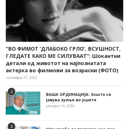
“ВО ФИМОТ ‘ДЛАБОКО ГРЛО’, ВСУШНОСТ,
ГЛЕДАТЕ КАКО МЕ СИЛУВААТ“: Шокантни
детали од животот на најпознатата
актерка во филмови за возрасни (ФОТО)
октомври 27, 2022
2
ВАША ОРДИНАЦИЈА: Зошто се
јавува зуење во ушите
јануари 14, 2020
3