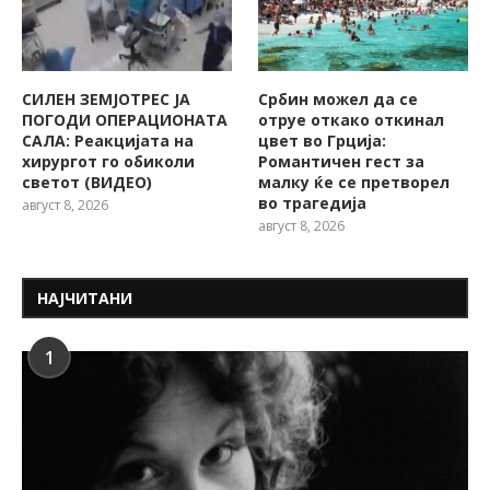
СИЛЕН ЗЕМЈОТРЕС ЈА
Србин можел да се
ПОГОДИ ОПЕРАЦИОНАТА
отруе откако откинал
САЛА: Реакцијата на
цвет во Грција:
хирургот го обиколи
Романтичен гест за
светот (ВИДЕО)
малку ќе се претворел
во трагедија
август 8, 2026
август 8, 2026
НАЈЧИТАНИ
1