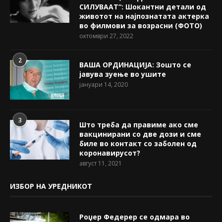
СИЛУВААТ“: Шокантни детали од
животот на најпознатата актерка
во филмови за возрасни (ФОТО)
октомври 27, 2022
2
ВАША ОРДИНАЦИЈА: Зошто се
јавува зуење во ушите
јануари 14, 2020
3
Што треба да правиме ако сме
вакцинирани со две дози и сме
биле во контакт со заболен од
коронавирусот?
август 11, 2021
ИЗБОР НА УРЕДНИКОТ
Роџер Федерер се одмара во