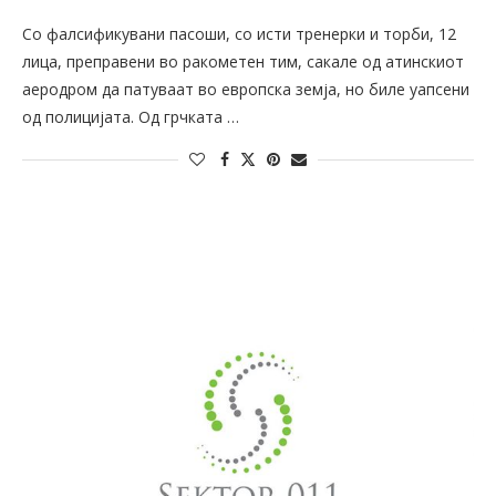
Со фалсификувани пасоши, со исти тренерки и торби, 12
лица, преправени во ракометен тим, сакале од атинскиот
аеродром да патуваат во европска земја, но биле уапсени
од полицијата. Од грчката …