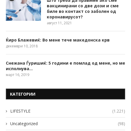
Што треба да правиме ако сме
вакцинирани со две дози и сме
биле во контакт со заболен од
коронавирусот?
август 11, 2021
Ќиро Блажевиќ: Во мене тече македонска крв
декември 10, 2018
Снежана Ѓуришиќ: 5 години е помлад од мене, но ме
исполнува…
март 16, 2019
КАТЕГОРИИ
LIFESTYLE
(1.221)
Uncategorized
(98)