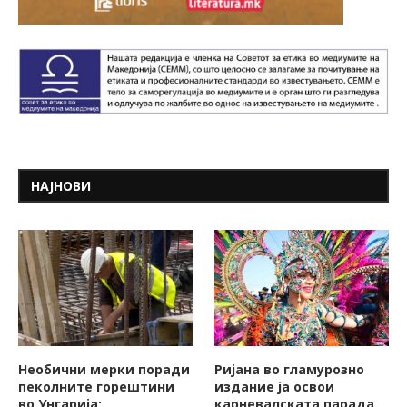
НАЈНОВИ
Необични мерки поради
Ријана во гламурозно
пеколните горештини
издание ја освои
во Унгарија:
карневалската парада