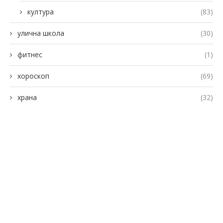
култура
(83)
улична школа
(30)
фитнес
(1)
хороскоп
(69)
храна
(32)