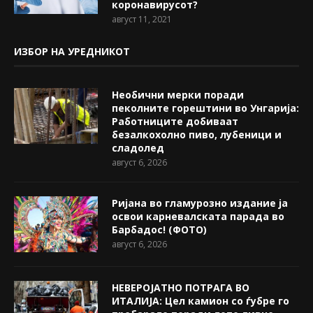
коронавирусот?
август 11, 2021
ИЗБОР НА УРЕДНИКОТ
Необични мерки поради
пеколните горештини во Унгарија:
Работниците добиваат
безалкохолно пиво, лубеници и
сладолед
август 6, 2026
Ријана во гламурозно издание ја
освои карневалската парада во
Барбадос! (ФОТО)
август 6, 2026
НЕВЕРОЈАТНО ПОТРАГА ВО
ИТАЛИЈА: Цел камион со ѓубре го