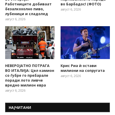
Работниците добиваат
во Барбадос! (ФОТО)
безалкохолно пиво,
август 6, 2026
лубеници и сладолед
август 6, 2026
НЕВЕРОЈАТНО ПОТРАГА
Крис Риа ѝ остави
ВО ИТАЛИЈА: Цел камион
милиони на сопругата
со ѓубре го пребарале
август 6, 2026
поради лото ливче
вредно милион евра
август 6, 2026
НАЈЧИТАНИ