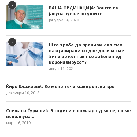
2
ВАША ОРДИНАЦИЈА: Зошто се
јавува зуење во ушите
јануари 14, 2020
3
Што треба да правиме ако сме
вакцинирани со две дози и сме
биле во контакт со заболен од
коронавирусот?
август 11, 2021
Ќиро Блажевиќ: Во мене тече македонска крв
декември 10, 2018
Снежана Ѓуришиќ: 5 години е помлад од мене, но ме
исполнува…
март 16, 2019