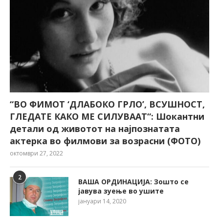
“ВО ФИМОТ ‘ДЛАБОКО ГРЛО’, ВСУШНОСТ,
ГЛЕДАТЕ КАКО МЕ СИЛУВААТ“: Шокантни
детали од животот на најпознатата
актерка во филмови за возрасни (ФОТО)
октомври 27, 2022
2
ВАША ОРДИНАЦИЈА: Зошто се
јавува зуење во ушите
јануари 14, 2020