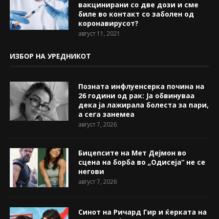
вакцинирани со две дози и сме
биле во контакт со заболен од
коронавирусот?
август 11, 2021
ИЗБОР НА УРЕДНИКОТ
Позната инфлуенсерка почина на
26 години од рак: Ја обвинуваа
дека ја лажирала болеста за пари,
а сега занемеа
август 7, 2026
Бицепсите на Мет Дејмон во
сцена на борба во „Одисеја“ не се
негови
август 7, 2026
Синот на Ричард Гир и ќерката на