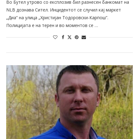
Во Бутел утрово со експлозив бил разнесен банкомат на
NLB дознава Сител. Инцидентот се случил кај маркет
„Диа“ на улица „Христијан Тодоровски-Карпош“.
Полицијата е на терен и во моментов се …