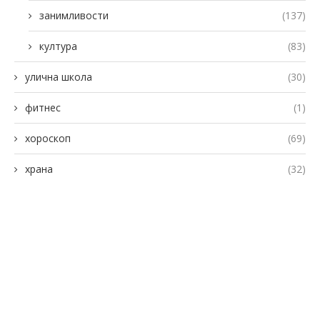
занимливости
(137)
култура
(83)
улична школа
(30)
фитнес
(1)
хороскоп
(69)
храна
(32)