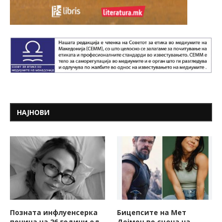
НАЈНОВИ
Позната инфлуенсерка
Бицепсите на Мет
почина на 26 години од
Дејмон во сцена на