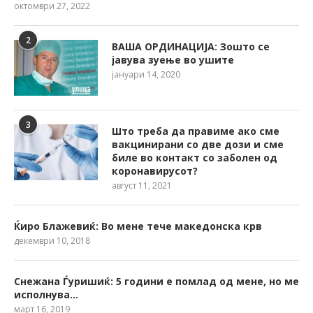
октомври 27, 2022
2
ВАША ОРДИНАЦИЈА: Зошто се
јавува зуење во ушите
јануари 14, 2020
3
Што треба да правиме ако сме
вакцинирани со две дози и сме
биле во контакт со заболен од
коронавирусот?
август 11, 2021
Ќиро Блажевиќ: Во мене тече македонска крв
декември 10, 2018
Снежана Ѓуришиќ: 5 години е помлад од мене, но ме
исполнува…
март 16, 2019