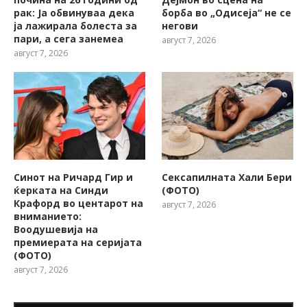
рак: Ја обвинуваа дека
борба во „Одисеја“ не се
ја лажирала болеста за
негови
пари, а сега занемеа
август 7, 2026
август 7, 2026
Синот на Ричард Гир и
Сексапилната Хали Бери
ќерката на Синди
(ФОТО)
Крафорд во центарот на
август 7, 2026
вниманието:
Воодушевија на
премиерата на серијата
(ФОТО)
август 7, 2026