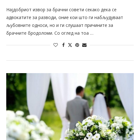
Најдобриот извор за брачни совети секако дека се
адвокатите за разводи, оние кои што ги набљудуваат
љубовните односи, но и ги слушаат причините за
брачните бродоломи. Со оглед на тоа …