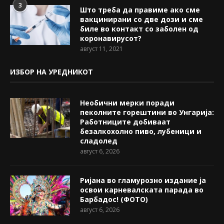
3
Што треба да правиме ако сме
вакцинирани со две дози и сме
биле во контакт со заболен од
коронавирусот?
август 11, 2021
ИЗБОР НА УРЕДНИКОТ
Необични мерки поради
пеколните горештини во Унгарија:
Работниците добиваат
безалкохолно пиво, лубеници и
сладолед
август 6, 2026
Ријана во гламурозно издание ја
освои карневалската парада во
Барбадос! (ФОТО)
август 6, 2026