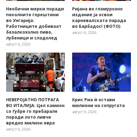
Необични мерки поради
Ријана во гламурозно
пеколните горештини
издание ја освои
во Унгарија:
карневалската парада
Работниците добиваат
во Барбадос! (ФОТО)
безалкохолно пиво,
август 6, 2026
лубеници и сладолед
август 6, 2026
НЕВЕРОЈАТНО ПОТРАГА
Крис Риа ѝ остави
ВО ИТАЛИЈА: Цел камион
милиони на сопругата
со ѓубре го пребарале
август 6, 2026
поради лото ливче
вредно милион евра
август 6, 2026