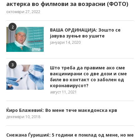
актерка во филмови за возрасни (ФОТО)
октомври 27, 2022
2
ВАША ОРДИНАЦИЈА: Зошто се
јавува зуење во ушите
јануари 14, 2020
3
Што треба да правиме ако сме
вакцинирани со две дози и сме
биле во контакт со заболен од
коронавирусот?
август 11, 2021
Ќиро Блажевиќ: Во мене тече македонска крв
декември 10, 2018
Снежана Ѓуришиќ: 5 години е помлад од мене, но ме