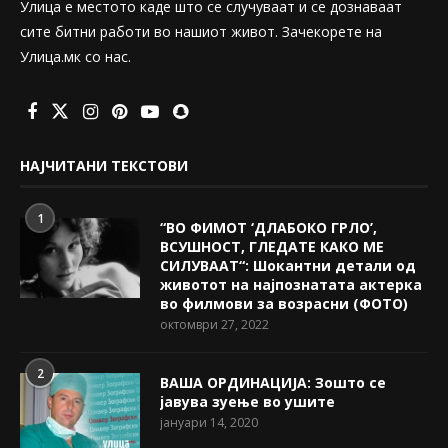
Улица е местото каде што се случуваат и се дознаваат
сите битни работи во нашиот живот. Зачекорете на
Улица.мк со нас.
НАЈЧИТАНИ ТЕКСТОВИ
1
“ВО ФИМОТ ‘ДЛАБОКО ГРЛО’,
ВСУШНОСТ, ГЛЕДАТЕ КАКО МЕ
СИЛУВААТ“: Шокантни детали од
животот на најпознатата актерка
во филмови за возрасни (ФОТО)
октомври 27, 2022
2
ВАША ОРДИНАЦИЈА: Зошто се
јавува зуење во ушите
јануари 14, 2020