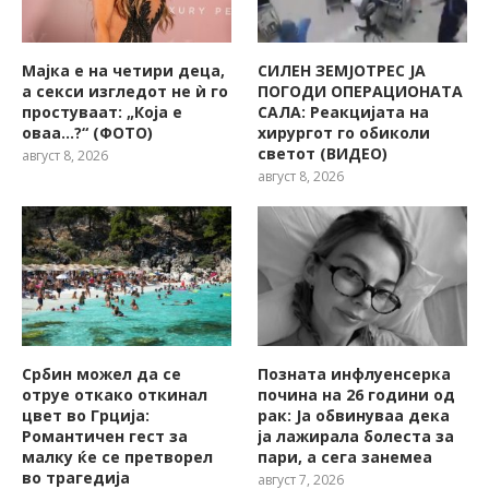
Мајка е на четири деца,
СИЛЕН ЗЕМЈОТРЕС ЈА
а секси изгледот не ѝ го
ПОГОДИ ОПЕРАЦИОНАТА
простуваат: „Која е
САЛА: Реакцијата на
оваа…?“ (ФОТО)
хирургот го обиколи
светот (ВИДЕО)
август 8, 2026
август 8, 2026
Србин можел да се
Позната инфлуенсерка
отруе откако откинал
почина на 26 години од
цвет во Грција:
рак: Ја обвинуваа дека
Романтичен гест за
ја лажирала болеста за
малку ќе се претворел
пари, а сега занемеа
во трагедија
август 7, 2026