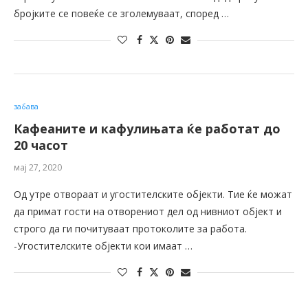
бројките се повеќе се зголемуваат, според …
забава
Кафеаните и кафулињата ќе работат до
20 часот
мај 27, 2020
Од утре отвораат и угостителските објекти. Тие ќе можат
да примат гости на отворениот дел од нивниот објект и
строго да ги почитуваат протоколите за работа.
-Угостителските објекти кои имаат …