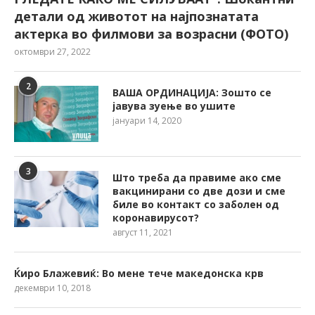
детали од животот на најпознатата
актерка во филмови за возрасни (ФОТО)
октомври 27, 2022
2
ВАША ОРДИНАЦИЈА: Зошто се
јавува зуење во ушите
јануари 14, 2020
3
Што треба да правиме ако сме
вакцинирани со две дози и сме
биле во контакт со заболен од
коронавирусот?
август 11, 2021
Ќиро Блажевиќ: Во мене тече македонска крв
декември 10, 2018