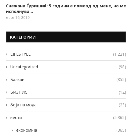
Снежана Ѓуришиќ: 5 години е помлад од мене, но ме
исполнува…
март 16, 2019
КАТЕГОРИИ
LIFESTYLE
(1.221)
Uncategorized
(98)
Балкан
(855)
БИЗНИС
(12)
боја на мода
(23)
вести
(5.365)
економија
(365)