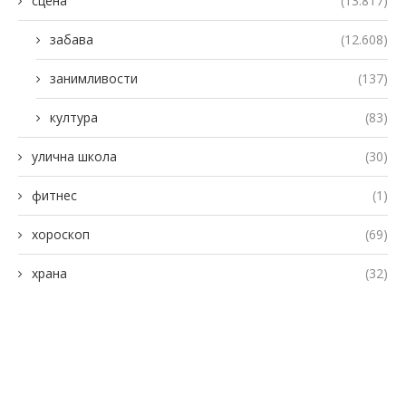
сцена
(13.817)
забава
(12.608)
занимливости
(137)
култура
(83)
улична школа
(30)
фитнес
(1)
хороскоп
(69)
храна
(32)