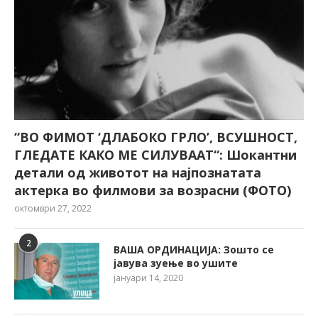
“ВО ФИМОТ ‘ДЛАБОКО ГРЛО’, ВСУШНОСТ,
ГЛЕДАТЕ КАКО МЕ СИЛУВААТ“: Шокантни
детали од животот на најпознатата
актерка во филмови за возрасни (ФОТО)
октомври 27, 2022
2
ВАША ОРДИНАЦИЈА: Зошто се
јавува зуење во ушите
јануари 14, 2020