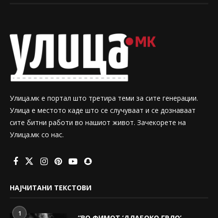
Улица.мк е портал што третира теми за сите генерации.
Улица е местото каде што се случуваат и се дознаваат
сите битни работи во нашиот живот. Зачекорете на
Улица.мк со нас.
НАЈЧИТАНИ ТЕКСТОВИ
1
“ВО ФИМОТ ‘ДЛАБОКО ГРЛО’,