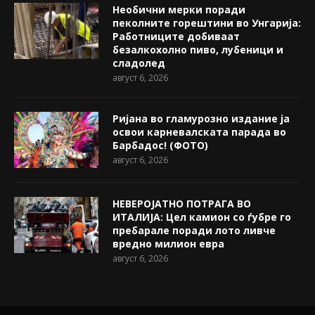
Необични мерки поради
пеколните горештини во Унгарија:
Работниците добиваат
безалкохолно пиво, лубеници и
сладолед
август 6, 2026
Ријана во гламурозно издание ја
освои карневалската парада во
Барбадос! (ФОТО)
август 6, 2026
НЕВЕРОЈАТНО ПОТРАГА ВО
ИТАЛИЈА: Цел камион со ѓубре го
пребарале поради лото ливче
вредно милион евра
август 6, 2026