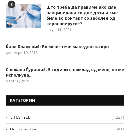
3
Што треба да правиме ако сме
вакцинирани со две дози и сме
биле во контакт со заболен од
коронавирусот?
август 11, 2021
Ќиро Блажевиќ: Во мене тече македонска крв
декември 10, 2018
Снежана Ѓуришиќ: 5 години е помлад од мене, но ме
исполнува…
март 16, 2019
КАТЕГОРИИ
LIFESTYLE
(1.221)
Uncategorized
(98)