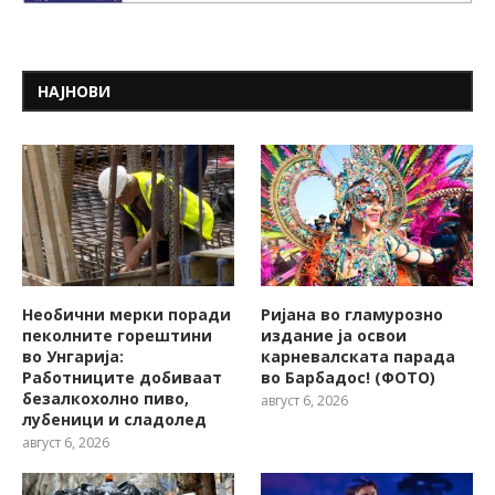
НАЈНОВИ
Необични мерки поради
Ријана во гламурозно
пеколните горештини
издание ја освои
во Унгарија:
карневалската парада
Работниците добиваат
во Барбадос! (ФОТО)
безалкохолно пиво,
август 6, 2026
лубеници и сладолед
август 6, 2026