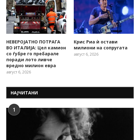
НЕВЕРОЈАТНО ПОТРАГА
Крис Риа ѝ остави
ВО ИТАЛИЈА: Цел камион
милиони на сопругата
со ѓубре го пребарале
август 6, 2026
поради лото ливче
вредно милион евра
август 6, 2026
НАЈЧИТАНИ
1