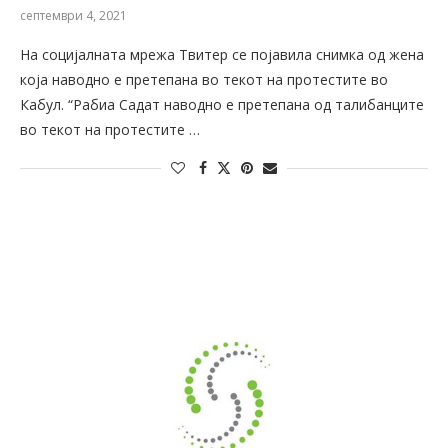
септември 4, 2021
На социјалната мрежа Твитер се појавила снимка од жена
која наводно е претепана во текот на протестите во
Кабул. “Рабиа Садат наводно е претепана од талибанците
во текот на протестите …