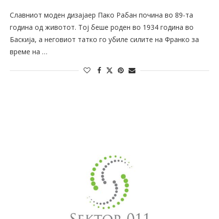
Славниот моден дизајаер Пако Рабан почина во 89-та
година од животот. Тој беше роден во 1934 година во
Баскија, а неговиот татко го убиле силите на Франко за
време на …