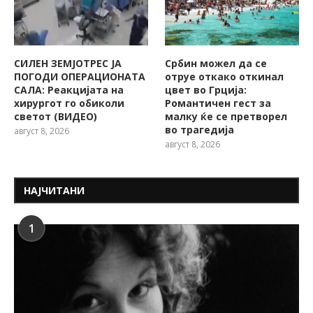
СИЛЕН ЗЕМЈОТРЕС ЈА
Србин можел да се
ПОГОДИ ОПЕРАЦИОНАТА
отруе откако откинал
САЛА: Реакцијата на
цвет во Грција:
хирургот го обиколи
Романтичен гест за
светот (ВИДЕО)
малку ќе се претворел
во трагедија
август 8, 2026
август 8, 2026
НАЈЧИТАНИ
1