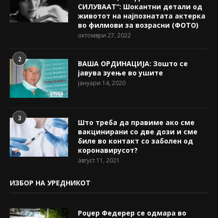
СИЛУВААТ“: Шокантни детали од
животот на најпознатата актерка
во филмови за возрасни (ФОТО)
октомври 27, 2022
2
ВАША ОРДИНАЦИЈА: Зошто се
јавува зуење во ушите
јануари 14, 2020
3
Што треба да правиме ако сме
вакцинирани со две дози и сме
биле во контакт со заболен од
коронавирусот?
август 11, 2021
ИЗБОР НА УРЕДНИКОТ
Роџер Федерер се одмара во