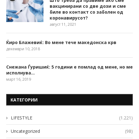
Што треба да правиме ако сме
вакцинирани со две дози и сме
биле во контакт со заболен од
коронавирусот?
август 11, 2021
Ќиро Блажевиќ: Во мене тече македонска крв
декември 10, 2018
Снежана Ѓуришиќ: 5 години е помлад од мене, но ме
исполнува…
март 16, 2019
КАТЕГОРИИ
LIFESTYLE
(1.221)
Uncategorized
(98)