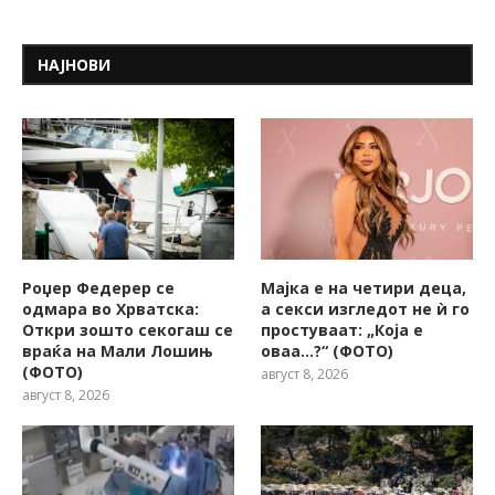
НАЈНОВИ
Роџер Федерер се
Мајка е на четири деца,
одмара во Хрватска:
а секси изгледот не ѝ го
Откри зошто секогаш се
простуваат: „Која е
враќа на Мали Лошињ
оваа…?“ (ФОТО)
(ФОТО)
август 8, 2026
август 8, 2026