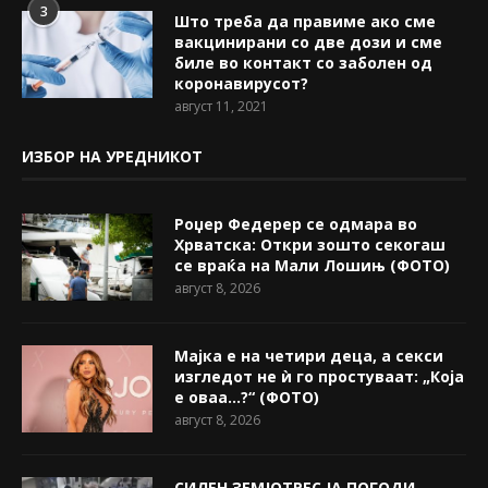
3
Што треба да правиме ако сме
вакцинирани со две дози и сме
биле во контакт со заболен од
коронавирусот?
август 11, 2021
ИЗБОР НА УРЕДНИКОТ
Роџер Федерер се одмара во
Хрватска: Откри зошто секогаш
се враќа на Мали Лошињ (ФОТО)
август 8, 2026
Мајка е на четири деца, а секси
изгледот не ѝ го простуваат: „Која
е оваа…?“ (ФОТО)
август 8, 2026
СИЛЕН ЗЕМЈОТРЕС ЈА ПОГОДИ