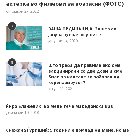
актерка во филмови за возрасни (ФОТО)
октомври 27, 2022
2
ВАША ОРДИНАЦИЈА: Зошто се
јавува зуење во ушите
јануари 14, 2020
3
Што треба да правиме ако сме
вакцинирани со две дози и сме
биле во контакт со заболен од
коронавирусот?
август 11, 2021
Ќиро Блажевиќ: Во мене тече македонска крв
декември 10, 2018
Снежана Ѓуришиќ: 5 години е помлад од мене, но ме