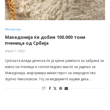
Македонија
Македонија ќе добие 100.000 тони
пченица од Србија
април 7, 2022
Српската влада денеска ќе ја крене рампата за забрана за
извоз на пченица и сончогледово масло за јадење за
Македонија, информира министерот за земјоделство
Љупчо Николовски. Тој за медиумите изјави дека …