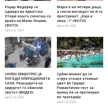
Роџер Федерер се
Мајка е на четири деца,
одмара во Хрватска:
а секси изгледот не ѝ го
Откри зошто секогаш се
простуваат: „Која е
враќа на Мали Лошињ
оваа…?“ (ФОТО)
(ФОТО)
август 8, 2026
август 8, 2026
СИЛЕН ЗЕМЈОТРЕС ЈА
Србин можел да се
ПОГОДИ ОПЕРАЦИОНАТА
отруе откако откинал
САЛА: Реакцијата на
цвет во Грција:
хирургот го обиколи
Романтичен гест за
светот (ВИДЕО)
малку ќе се претворел
во трагедија
август 8, 2026
август 8, 2026