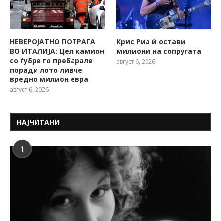
НЕВЕРОЈАТНО ПОТРАГА
Крис Риа ѝ остави
ВО ИТАЛИЈА: Цел камион
милиони на сопругата
со ѓубре го пребарале
август 6, 2026
поради лото ливче
вредно милион евра
август 6, 2026
НАЈЧИТАНИ
1