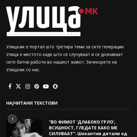
Улица.мк е портал што третира теми за сите генерации.
Улица е местото каде што се случуваат и се дознаваат
сите битни работи во нашиот живот. Зачекорете на
Улица.мк со нас.
НАЈЧИТАНИ ТЕКСТОВИ
1
“ВО ФИМОТ ‘ДЛАБОКО ГРЛО’,
ВСУШНОСТ, ГЛЕДАТЕ КАКО МЕ
СИЛУВААТ“: Шокантни детали од