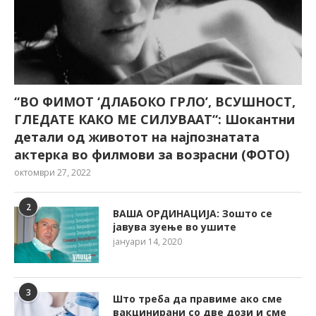
“ВО ФИМОТ ‘ДЛАБОКО ГРЛО’, ВСУШНОСТ,
ГЛЕДАТЕ КАКО МЕ СИЛУВААТ“: Шокантни
детали од животот на најпознатата
актерка во филмови за возрасни (ФОТО)
октомври 27, 2022
2
ВАША ОРДИНАЦИЈА: Зошто се
јавува зуење во ушите
јануари 14, 2020
3
Што треба да правиме ако сме
вакцинирани со две дози и сме