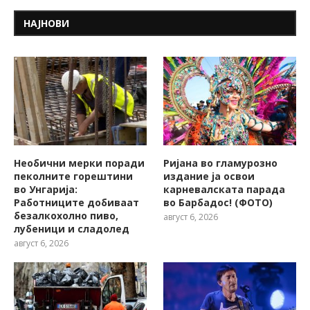
НАЈНОВИ
Необични мерки поради
Ријана во гламурозно
пеколните горештини
издание ја освои
во Унгарија:
карневалската парада
Работниците добиваат
во Барбадос! (ФОТО)
безалкохолно пиво,
август 6, 2026
лубеници и сладолед
август 6, 2026