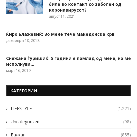
биле во контакт со заболен од
коронавирусот?
август 11, 2021
Ќиро Блажевиќ: Во мене тече македонска крв
декември 10, 2018
Снежана Ѓуришиќ: 5 години е помлад од мене, но ме
исполнува…
март 16, 2019
КАТЕГОРИИ
LIFESTYLE
(1.221)
Uncategorized
(98)
Балкан
(855)