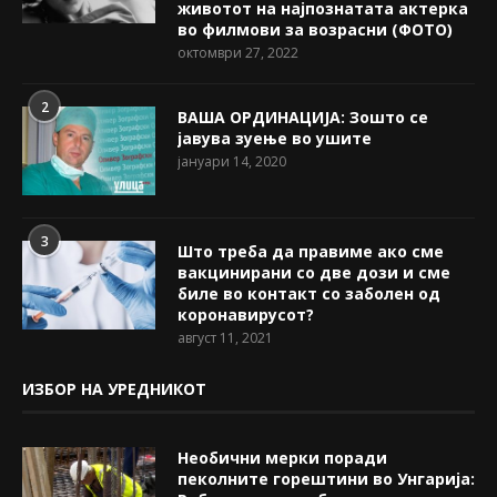
животот на најпознатата актерка
во филмови за возрасни (ФОТО)
октомври 27, 2022
2
ВАША ОРДИНАЦИЈА: Зошто се
јавува зуење во ушите
јануари 14, 2020
3
Што треба да правиме ако сме
вакцинирани со две дози и сме
биле во контакт со заболен од
коронавирусот?
август 11, 2021
ИЗБОР НА УРЕДНИКОТ
Необични мерки поради
пеколните горештини во Унгарија: