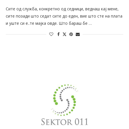
Сите од служба, конкретно од седници, веднаш кај мене,
сите позади што седат сите до еден, вие што сте на плата
и уште си е..те мајка овде. Што бараш бе …