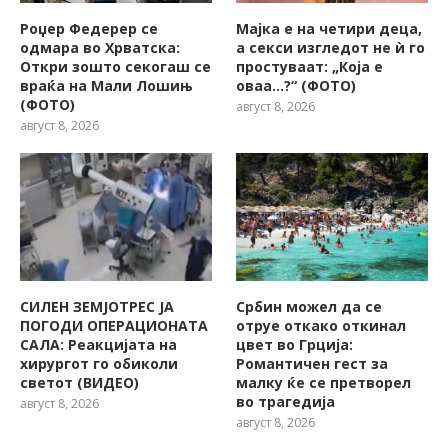
Роџер Федерер се
Мајка е на четири деца,
одмара во Хрватска:
а секси изгледот не ѝ го
Откри зошто секогаш се
простуваат: „Која е
враќа на Мали Лошињ
оваа…?“ (ФОТО)
(ФОТО)
август 8, 2026
август 8, 2026
СИЛЕН ЗЕМЈОТРЕС ЈА
Србин можел да се
ПОГОДИ ОПЕРАЦИОНАТА
отруе откако откинал
САЛА: Реакцијата на
цвет во Грција:
хирургот го обиколи
Романтичен гест за
светот (ВИДЕО)
малку ќе се претворел
во трагедија
август 8, 2026
август 8, 2026