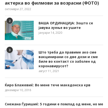
актерка во филмови за возрасни (ФОТО)
октомври 27, 2022
2
ВАША ОРДИНАЦИЈА: Зошто се
јавува зуење во ушите
јануари 14, 2020
3
Што треба да правиме ако сме
вакцинирани со две дози и сме
биле во контакт со заболен од
коронавирусот?
август 11, 2021
Ќиро Блажевиќ: Во мене тече македонска крв
декември 10, 2018
Снежана Ѓуришиќ: 5 години е помлад од мене, но ме