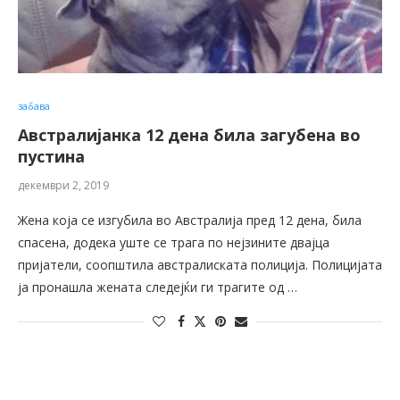
забава
Австралијанка 12 дена била загубена во
пустина
декември 2, 2019
Жена која се изгубила во Австралија пред 12 дена, била
спасена, додека уште се трага по нејзините двајца
пријатели, соопштила австралиската полиција. Полицијата
ја пронашла жената следејќи ги трагите од …