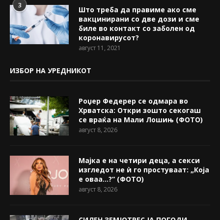
3
Што треба да правиме ако сме
вакцинирани со две дози и сме
биле во контакт со заболен од
коронавирусот?
август 11, 2021
ИЗБОР НА УРЕДНИКОТ
Роџер Федерер се одмара во
Хрватска: Откри зошто секогаш
се враќа на Мали Лошињ (ФОТО)
август 8, 2026
Мајка е на четири деца, а секси
изгледот не ѝ го простуваат: „Која
е оваа…?“ (ФОТО)
август 8, 2026
СИЛЕН ЗЕМЈОТРЕС ЈА ПОГОДИ