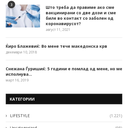
3
Што треба да правиме ако сме
вакцинирани со две дози и сме
биле во контакт со заболен од
коронавирусот?
август 11, 2021
Ќиро Блажевиќ: Во мене тече македонска крв
декември 10, 2018
Снежана Ѓуришиќ: 5 години е помлад од мене, но ме
исполнува…
март 16, 2019
КАТЕГОРИИ
LIFESTYLE
(1.221)
Uncategorized
(98)