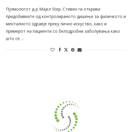
Пулмологот д-р Мајкл Step. Стивен ги открива
придобивките од контролираното дишење за физичкото и
менталното здравје преку лично искуство, како и
примерот на пациенти со белодробни заболувања како
што се …