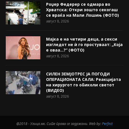
Роџер Федерер се одмара во
Хрватска: Откри зошто секогаш
се враќа на Мали Лошињ (ФОТО)
август 8, 2026
Мајка е на четири деца, а секси
изгледот не ѝ го простуваат: „Која
е оваа…?“ (ФОТО)
август 8, 2026
СИЛЕН ЗЕМЈОТРЕС ЈА ПОГОДИ
ОПЕРАЦИОНАТА САЛА: Реакцијата
на хирургот го обиколи светот
(ВИДЕО)
август 8, 2026
@2018 - Улица.мк. Сите права се задржани. Web by:
Perfect