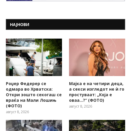
НАЈНОВИ
Роџер Федерер се
Мајка е на четири деца,
одмара во Хрватска:
а секси изгледот не ѝ го
Откри зошто секогаш се
простуваат: „Која е
враќа на Мали Лошињ
оваа…?“ (ФОТО)
(ФОТО)
август 8, 2026
август 8, 2026