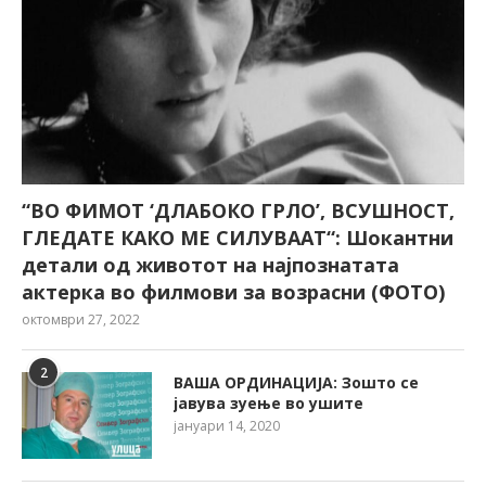
“ВО ФИМОТ ‘ДЛАБОКО ГРЛО’, ВСУШНОСТ,
ГЛЕДАТЕ КАКО МЕ СИЛУВААТ“: Шокантни
детали од животот на најпознатата
актерка во филмови за возрасни (ФОТО)
октомври 27, 2022
2
ВАША ОРДИНАЦИЈА: Зошто се
јавува зуење во ушите
јануари 14, 2020