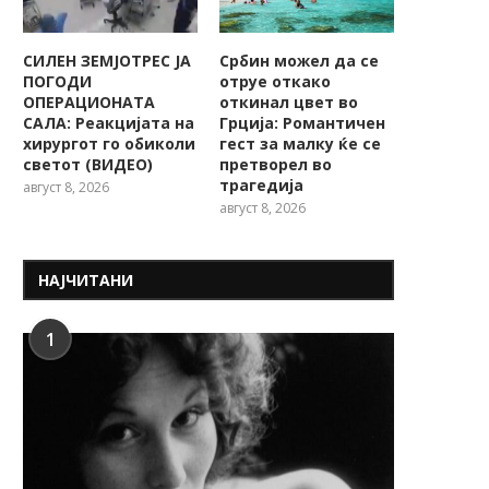
СИЛЕН ЗЕМЈОТРЕС ЈА
Србин можел да се
ПОГОДИ
отруе откако
ОПЕРАЦИОНАТА
откинал цвет во
САЛА: Реакцијата на
Грција: Романтичен
хирургот го обиколи
гест за малку ќе се
светот (ВИДЕО)
претворел во
трагедија
август 8, 2026
август 8, 2026
НАЈЧИТАНИ
1