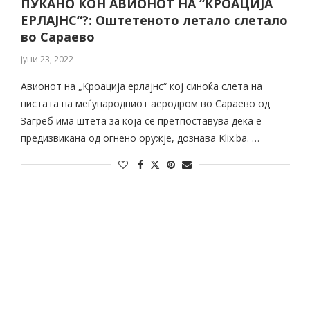
ПУКАНО КОН АВИОНОТ НА “КРОАЦИЈА
ЕРЛАЈНС“?: Оштетеното летало слетало
во Сараево
јуни 23, 2022
Авионот на „Кроација ерлајнс“ кој синоќа слета на
пистата на меѓународниот аеродром во Сараево од
Загреб има штета за која се претпоставува дека е
предизвикана од огнено оружје, дознава Klix.ba. …