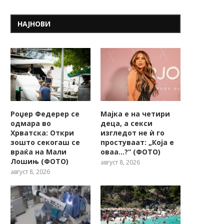
НАЈНОВИ
Роџер Федерер се
Мајка е на четири
одмара во
деца, а секси
Хрватска: Откри
изгледот не ѝ го
зошто секогаш се
простуваат: „Која е
враќа на Мали
оваа…?“ (ФОТО)
Лошињ (ФОТО)
август 8, 2026
август 8, 2026