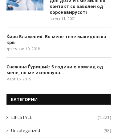
две дози и сме биле во
контакт со заболен од
коронавирусот?
август 11, 2021
Ќиро Блажевиќ: Во мене тече македонска
крв
декември 10, 2018
Снежана Ѓуришиќ: 5 години е помлад од
мене, но ме исполнува…
март 16, 2019
КАТЕГОРИИ
LIFESTYLE
(1.221)
Uncategorized
(98)