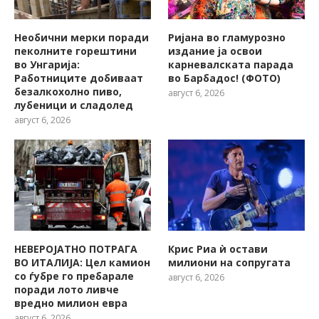
Необични мерки поради
Ријана во гламурозно
пеколните горештини
издание ја освои
во Унгарија:
карневалската парада
Работниците добиваат
во Барбадос! (ФОТО)
безалкохолно пиво,
август 6, 2026
лубеници и сладолед
август 6, 2026
НЕВЕРОЈАТНО ПОТРАГА
Крис Риа ѝ остави
ВО ИТАЛИЈА: Цел камион
милиони на сопругата
со ѓубре го пребарале
август 6, 2026
поради лото ливче
вредно милион евра
август 6, 2026