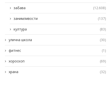
забава
(12.608)
занимливости
(137)
култура
(83)
улична школа
(30)
фитнес
(1)
хороскоп
(69)
храна
(32)