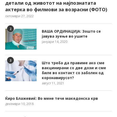
детали од животот на најпознатата
актерка во филмови за возрасни (ФОТО)
октомври 27, 2022
2
ВАША ОРДИНАЦИЈА: Зошто се
јавува зуење во ушите
јануари 14, 2020
3
Што треба да правиме ако сме
вакцинирани со две дози и сме
биле во контакт со заболен од
коронавирусот?
август 11, 2021
Ќиро Блажевиќ: Во мене тече македонска крв
декември 10, 2018