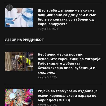
3
Што треба да правиме ако сме
вакцинирани со две дози и сме
биле во контакт со заболен од
коронавирусот?
август 11, 2021
ИЗБОР НА УРЕДНИКОТ
Необични мерки поради
пеколните горештини во Унгарија:
Работниците добиваат
безалкохолно пиво, лубеници и
сладолед
август 6, 2026
Ријана во гламурозно издание ја
освои карневалската парада во
Барбадос! (ФОТО)
август 6, 2026