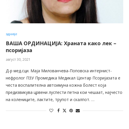
здравје
ВАША ОРДИНАЦИЈА: Храната како лек –
псоријаза
август 30, 2021
Д-р мед.сци. Маја Милованчева-Поповска интернист-
нефролог ПЗУ Промедика Медикал Центар Псоријазата е
честа воспалителна автоимуна кожна болест која
предизвикува црвени луспести петна кои чешаат, најчесто
на колениците, лактите, трупот и скалпот. …