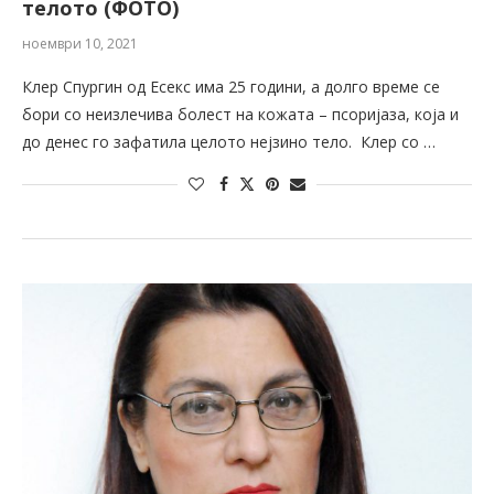
телото (ФОТО)
ноември 10, 2021
Клер Спургин од Есекс има 25 години, а долго време се
бори со неизлечива болест на кожата – псоријаза, која и
до денес го зафатила целото нејзино тело. Клер со …