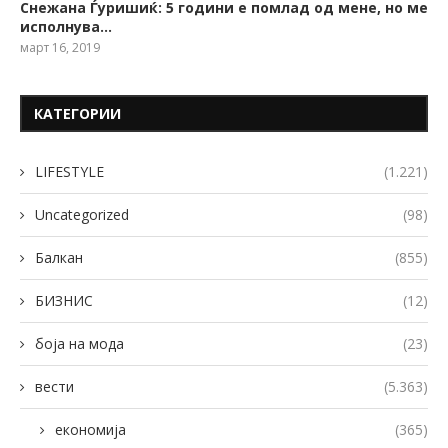
Снежана Ѓуришиќ: 5 години е помлад од мене, но ме
исполнува…
март 16, 2019
КАТЕГОРИИ
LIFESTYLE
(1.221)
Uncategorized
(98)
Балкан
(855)
БИЗНИС
(12)
боја на мода
(23)
вести
(5.363)
економија
(365)