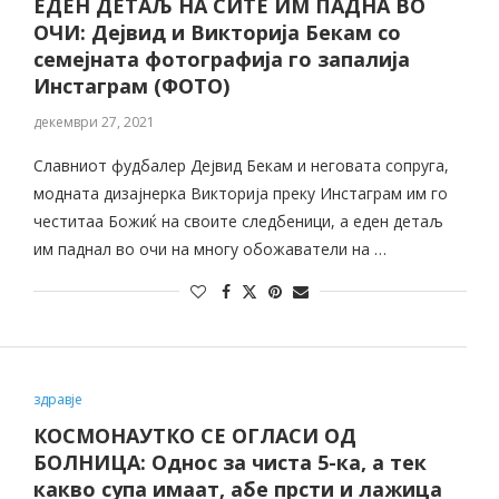
ЕДЕН ДЕТАЉ НА СИТЕ ИМ ПАДНА ВО
ОЧИ: Дејвид и Викторија Бекам со
семејната фотографија го запалија
Инстаграм (ФОТО)
декември 27, 2021
Славниот фудбалер Дејвид Бекам и неговата сопруга,
модната дизајнерка Викторија преку Инстаграм им го
честитаа Божиќ на своите следбеници, а еден детаљ
им паднал во очи на многу обожаватели на …
здравје
КОСМОНАУТКО СЕ ОГЛАСИ ОД
БОЛНИЦА: Однос за чиста 5-ка, а тек
какво супа имаат, абе прсти и лажица