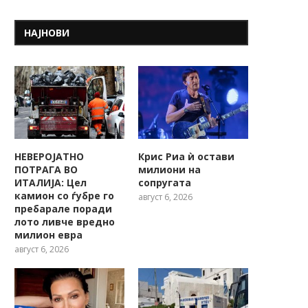
НАЈНОВИ
НЕВЕРОЈАТНО
Крис Риа ѝ остави
ПОТРАГА ВО
милиони на
ИТАЛИЈА: Цел
сопругата
камион со ѓубре го
август 6, 2026
пребарале поради
лото ливче вредно
милион евра
август 6, 2026