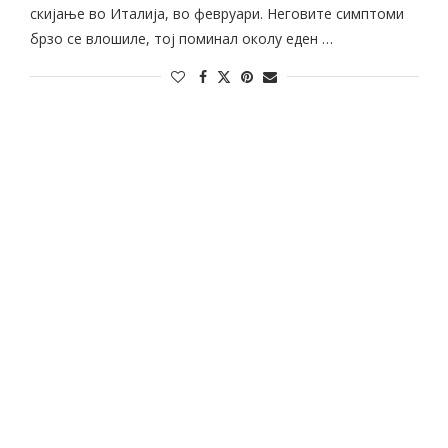
скијање во Италија, во февруари. Неговите симптоми
брзо се влошиле, тој поминал околу еден …