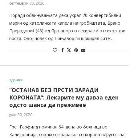
септември 30, 2020
Поради обвинувањата дека украл 20 конвертибилни
марки од католичката капела на гробиштата, Брано
Прерадовиќ (46) од Прњавор со секира сѝ отсекол три
прста. Овој човек од Прњавор ги шокирал сите …
здравје
“ОСТАНАВ БЕЗ ПРСТИ ЗАРАДИ
КОРОНАТА“: Лекарите му даваа еден
одсто шанса да преживее
јули 30, 2020
Грег Гарфилд поминал 64. дена во болница во
Калифорнија, откако се заразил со корона вирусот на