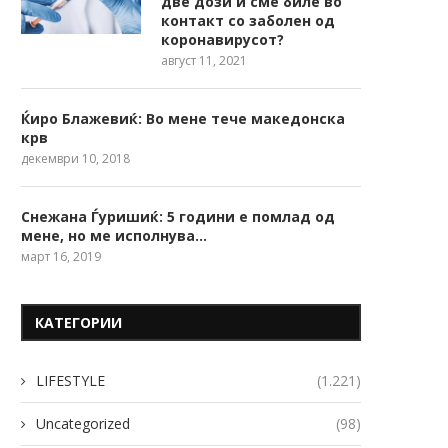
две дози и сме биле во
контакт со заболен од
коронавирусот?
август 11, 2021
Ќиро Блажевиќ: Во мене тече македонска
крв
декември 10, 2018
Снежана Ѓуришиќ: 5 години е помлад од
мене, но ме исполнува…
март 16, 2019
КАТЕГОРИИ
LIFESTYLE
(1.221)
Uncategorized
(98)