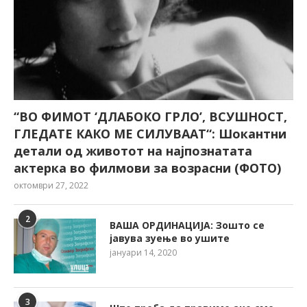
“ВО ФИМОТ ‘ДЛАБОКО ГРЛО’, ВСУШНОСТ,
ГЛЕДАТЕ КАКО МЕ СИЛУВААТ“: Шокантни
детали од животот на најпознатата
актерка во филмови за возрасни (ФОТО)
октомври 27, 2022
2
ВАША ОРДИНАЦИЈА: Зошто се
јавува зуење во ушите
јануари 14, 2020
3