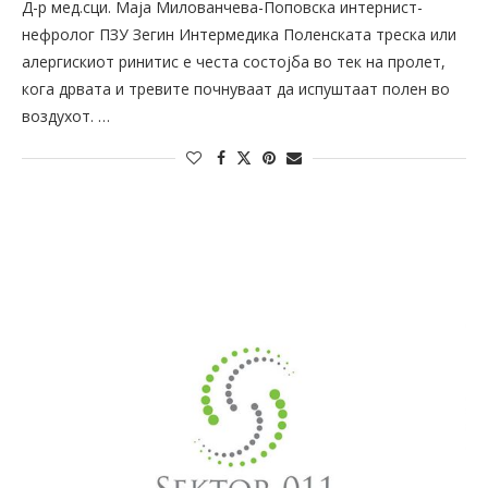
Д-р мед.сци. Маја Милованчева-Поповска интернист-
нефролог ПЗУ Зегин Интермедика Поленската треска или
алергискиот ринитис е честа состојба во тек на пролет,
кога дрвата и тревите почнуваат да испуштаат полен во
воздухот. …