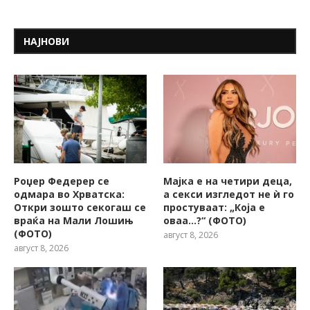
НАЈНОВИ
Роџер Федерер се
Мајка е на четири деца,
одмара во Хрватска:
а секси изгледот не ѝ го
Откри зошто секогаш се
простуваат: „Која е
враќа на Мали Лошињ
оваа…?“ (ФОТО)
(ФОТО)
август 8, 2026
август 8, 2026