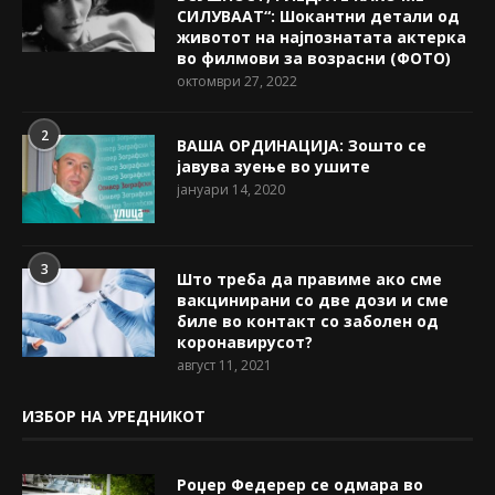
СИЛУВААТ“: Шокантни детали од
животот на најпознатата актерка
во филмови за возрасни (ФОТО)
октомври 27, 2022
2
ВАША ОРДИНАЦИЈА: Зошто се
јавува зуење во ушите
јануари 14, 2020
3
Што треба да правиме ако сме
вакцинирани со две дози и сме
биле во контакт со заболен од
коронавирусот?
август 11, 2021
ИЗБОР НА УРЕДНИКОТ
Роџер Федерер се одмара во