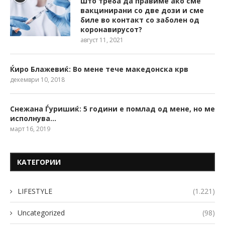
Што треба да правиме ако сме
вакцинирани со две дози и сме
биле во контакт со заболен од
коронавирусот?
август 11, 2021
Ќиро Блажевиќ: Во мене тече македонска крв
декември 10, 2018
Снежана Ѓуришиќ: 5 години е помлад од мене, но ме
исполнува…
март 16, 2019
КАТЕГОРИИ
LIFESTYLE
(1.221)
Uncategorized
(98)