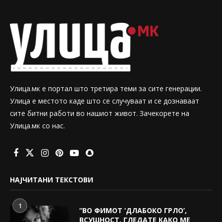
Улица.мк е портал што третира теми за сите генерации.
Улица е местото каде што се случуваат и се дознаваат
сите битни работи во нашиот живот. Зачекорете на
Улица.мк со нас.
НАЈЧИТАНИ ТЕКСТОВИ
1
“ВО ФИМОТ ‘ДЛАБОКО ГРЛО’,
ВСУШНОСТ, ГЛЕДАТЕ КАКО МЕ