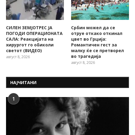
СИЛЕН ЗЕМЈОТРЕС ЈА
Србин можел да се
ПОГОДИ ОПЕРАЦИОНАТА
отруе откако откинал
САЛА: Реакцијата на
цвет во Грција:
хирургот го обиколи
Романтичен гест за
светот (ВИДЕО)
малку ќе се претворел
во трагедија
август 8, 2026
август 8, 2026
НАЈЧИТАНИ
1