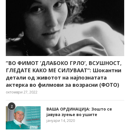
“ВО ФИМОТ ‘ДЛАБОКО ГРЛО’, ВСУШНОСТ,
ГЛЕДАТЕ КАКО МЕ СИЛУВААТ“: Шокантни
детали од животот на најпознатата
актерка во филмови за возрасни (ФОТО)
октомври 27, 2022
2
ВАША ОРДИНАЦИЈА: Зошто се
јавува зуење во ушите
јануари 14, 2020