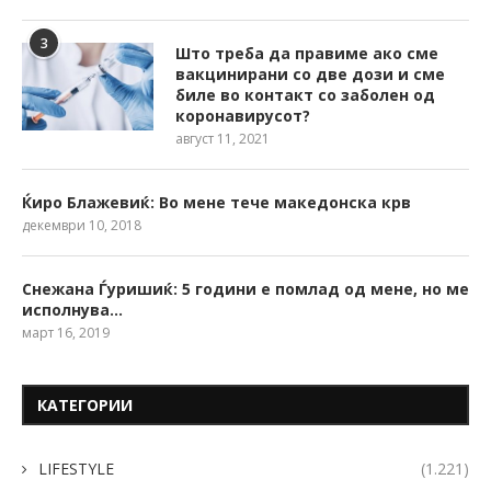
3
Што треба да правиме ако сме
вакцинирани со две дози и сме
биле во контакт со заболен од
коронавирусот?
август 11, 2021
Ќиро Блажевиќ: Во мене тече македонска крв
декември 10, 2018
Снежана Ѓуришиќ: 5 години е помлад од мене, но ме
исполнува…
март 16, 2019
КАТЕГОРИИ
LIFESTYLE
(1.221)