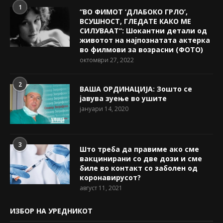
1
“ВО ФИМОТ ‘ДЛАБОКО ГРЛО’,
ВСУШНОСТ, ГЛЕДАТЕ КАКО МЕ
СИЛУВААТ“: Шокантни детали од
животот на најпознатата актерка
во филмови за возрасни (ФОТО)
октомври 27, 2022
2
ВАША ОРДИНАЦИЈА: Зошто се
јавува зуење во ушите
јануари 14, 2020
3
Што треба да правиме ако сме
вакцинирани со две дози и сме
биле во контакт со заболен од
коронавирусот?
август 11, 2021
ИЗБОР НА УРЕДНИКОТ