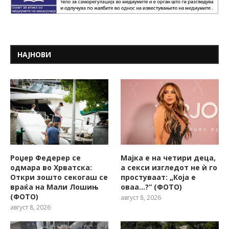
НАЈНОВИ
Роџер Федерер се
Мајка е на четири деца,
одмара во Хрватска:
а секси изгледот не ѝ го
Откри зошто секогаш се
простуваат: „Која е
враќа на Мали Лошињ
оваа…?“ (ФОТО)
(ФОТО)
август 8, 2026
август 8, 2026