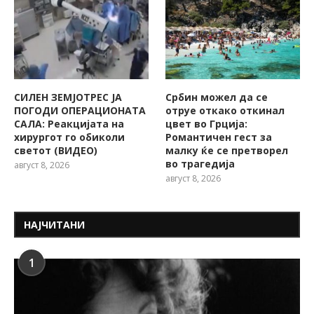
СИЛЕН ЗЕМЈОТРЕС ЈА
Србин можел да се
ПОГОДИ ОПЕРАЦИОНАТА
отруе откако откинал
САЛА: Реакцијата на
цвет во Грција:
хирургот го обиколи
Романтичен гест за
светот (ВИДЕО)
малку ќе се претворел
во трагедија
август 8, 2026
август 8, 2026
НАЈЧИТАНИ
1