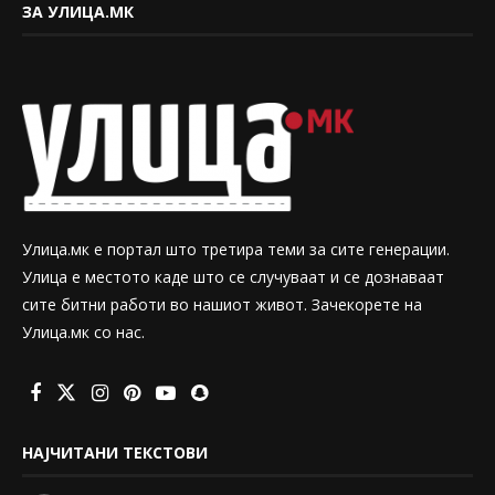
ЗА УЛИЦА.МК
Улица.мк е портал што третира теми за сите генерации.
Улица е местото каде што се случуваат и се дознаваат
сите битни работи во нашиот живот. Зачекорете на
Улица.мк со нас.
НАЈЧИТАНИ ТЕКСТОВИ