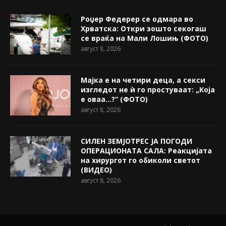
Роџер Федерер се одмара во
Хрватска: Откри зошто секогаш
се враќа на Мали Лошињ (ФОТО)
август 8, 2026
Мајка е на четири деца, а секси
изгледот не ѝ го простуваат: „Која
е оваа…?“ (ФОТО)
август 8, 2026
СИЛЕН ЗЕМЈОТРЕС ЈА ПОГОДИ
ОПЕРАЦИОНАТА САЛА: Реакцијата
на хирургот го обиколи светот
(ВИДЕО)
август 8, 2026