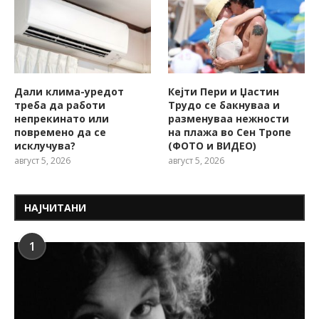
Дали клима-уредот
Кејти Пери и Џастин
треба да работи
Трудо се бакнуваа и
непрекинато или
разменуваа нежности
повремено да се
на плажа во Сен Тропе
исклучува?
(ФОТО и ВИДЕО)
август 5, 2026
август 5, 2026
НАЈЧИТАНИ
1