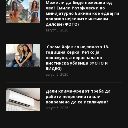
Може ли да биде пожешкa од
ова? Емили Ратајковски во
минијатурно бикини кое едвај ги
покрива нејзините интимни
делови (ФОТО)
август 5, 2026
Салма Хајек со нејзината 18-
годишна ќерка: Ретко ја
покажува, a пораснала во
вистинска убавица (ФОТО и
ВИДЕО)
август 5, 2026
Дали клима-уредот треба да
работи непрекинато или
повремено да се исклучува?
август 5, 2026