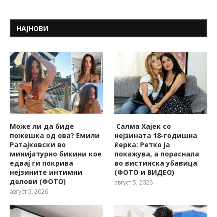
НАЈНОВИ
Може ли да биде
Салма Хајек со
пожешкa од ова? Емили
нејзината 18-годишна
Ратајковски во
ќерка: Ретко ја
минијатурно бикини кое
покажува, a пораснала
едвај ги покрива
во вистинска убавица
нејзините интимни
(ФОТО и ВИДЕО)
делови (ФОТО)
август 5, 2026
август 5, 2026