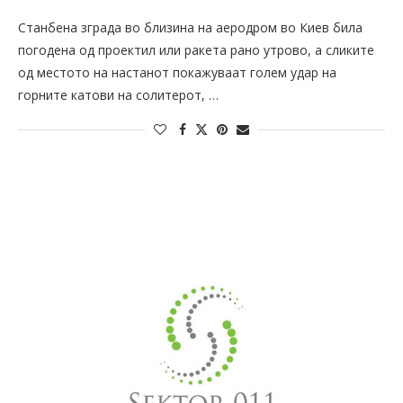
Станбена зграда во близина на аеродром во Киев била
погодена од проектил или ракета рано утрово, а сликите
од местото на настанот покажуваат голем удар на
горните катови на солитерот, …