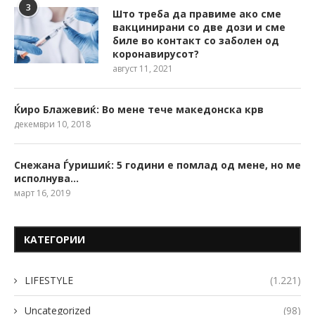
3
Што треба да правиме ако сме
вакцинирани со две дози и сме
биле во контакт со заболен од
коронавирусот?
август 11, 2021
Ќиро Блажевиќ: Во мене тече македонска крв
декември 10, 2018
Снежана Ѓуришиќ: 5 години е помлад од мене, но ме
исполнува…
март 16, 2019
КАТЕГОРИИ
LIFESTYLE
(1.221)
Uncategorized
(98)