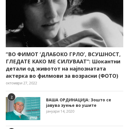
“ВО ФИМОТ ‘ДЛАБОКО ГРЛО’, ВСУШНОСТ,
ГЛЕДАТЕ КАКО МЕ СИЛУВААТ“: Шокантни
детали од животот на најпознатата
актерка во филмови за возрасни (ФОТО)
октомври 27, 2022
2
ВАША ОРДИНАЦИЈА: Зошто се
јавува зуење во ушите
јануари 14, 2020