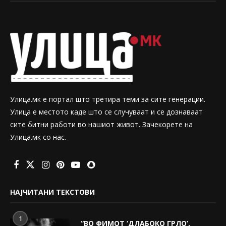
Улица.мк е портал што третира теми за сите генерации.
Улица е местото каде што се случуваат и се дознаваат
сите битни работи во нашиот живот. Зачекорете на
Улица.мк со нас.
НАЈЧИТАНИ ТЕКСТОВИ
1
“ВО ФИМОТ ‘ДЛАБОКО ГРЛО’,