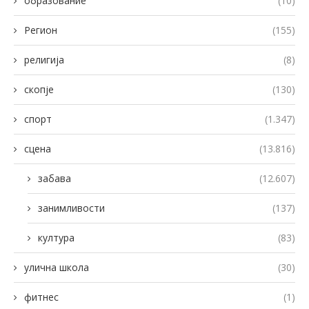
образование
(10)
Регион
(155)
религија
(8)
скопје
(130)
спорт
(1.347)
сцена
(13.816)
забава
(12.607)
занимливости
(137)
култура
(83)
улична школа
(30)
фитнес
(1)