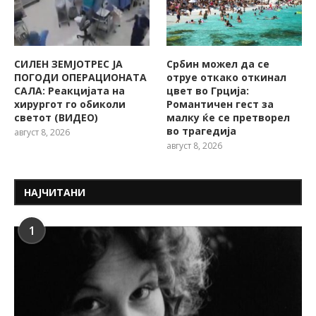
СИЛЕН ЗЕМЈОТРЕС ЈА
Србин можел да се
ПОГОДИ ОПЕРАЦИОНАТА
отруе откако откинал
САЛА: Реакцијата на
цвет во Грција:
хирургот го обиколи
Романтичен гест за
светот (ВИДЕО)
малку ќе се претворел
во трагедија
август 8, 2026
август 8, 2026
НАЈЧИТАНИ
1