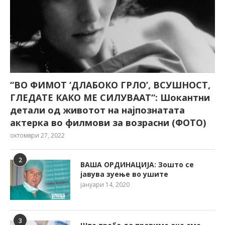
“ВО ФИМОТ ‘ДЛАБОКО ГРЛО’, ВСУШНОСТ,
ГЛЕДАТЕ КАКО МЕ СИЛУВААТ“: Шокантни
детали од животот на најпознатата
актерка во филмови за возрасни (ФОТО)
октомври 27, 2022
2
ВАША ОРДИНАЦИЈА: Зошто се
јавува зуење во ушите
јануари 14, 2020
3