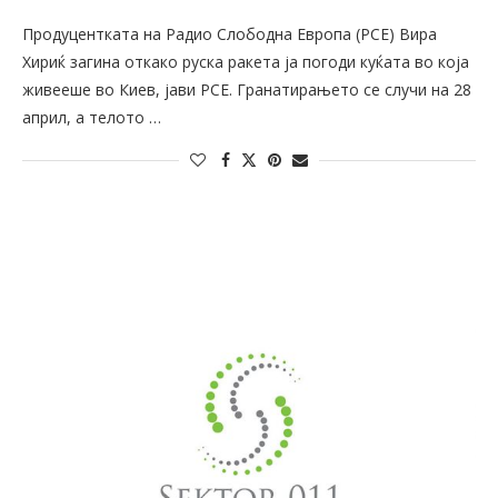
Продуцентката на Радио Слободна Европа (РСЕ) Вира
Хириќ загина откако руска ракета ја погоди куќата во која
живееше во Киев, јави РСЕ. Гранатирањето се случи на 28
април, а телото …