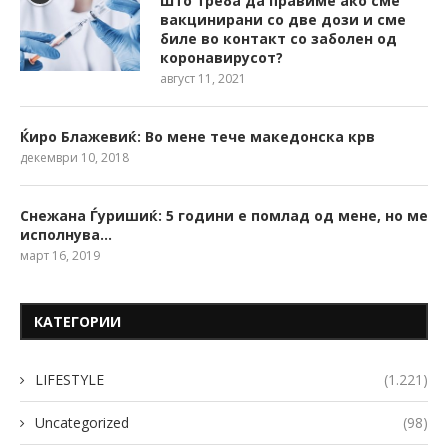
Што треба да правиме ако сме
вакцинирани со две дози и сме
биле во контакт со заболен од
коронавирусот?
август 11, 2021
Ќиро Блажевиќ: Во мене тече македонска крв
декември 10, 2018
Снежана Ѓуришиќ: 5 години е помлад од мене, но ме
исполнува…
март 16, 2019
КАТЕГОРИИ
LIFESTYLE
(1.221)
Uncategorized
(98)