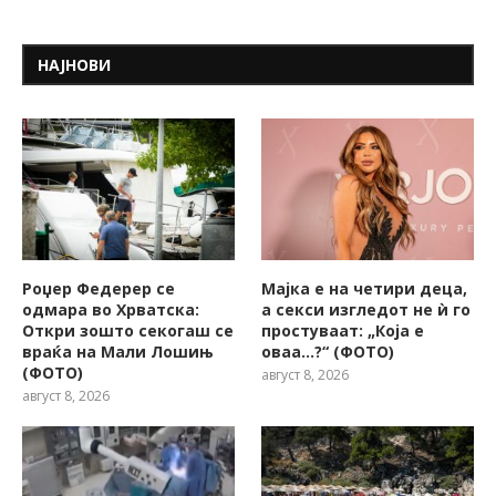
НАЈНОВИ
Роџер Федерер се
Мајка е на четири деца,
одмара во Хрватска:
а секси изгледот не ѝ го
Откри зошто секогаш се
простуваат: „Која е
враќа на Мали Лошињ
оваа…?“ (ФОТО)
(ФОТО)
август 8, 2026
август 8, 2026