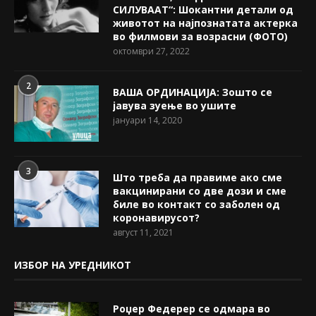
СИЛУВААТ“: Шокантни детали од
животот на најпознатата актерка
во филмови за возрасни (ФОТО)
октомври 27, 2022
2
ВАША ОРДИНАЦИЈА: Зошто се
јавува зуење во ушите
јануари 14, 2020
3
Што треба да правиме ако сме
вакцинирани со две дози и сме
биле во контакт со заболен од
коронавирусот?
август 11, 2021
ИЗБОР НА УРЕДНИКОТ
Роџер Федерер се одмара во