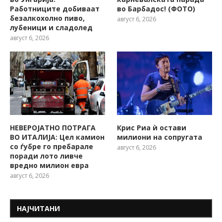
Работниците добиваат
во Барбадос! (ФОТО)
безалкохолно пиво,
август 6, 2026
лубеници и сладолед
август 6, 2026
НЕВЕРОЈАТНО ПОТРАГА
Крис Риа ѝ остави
ВО ИТАЛИЈА: Цел камион
милиони на сопругата
со ѓубре го пребарале
август 6, 2026
поради лото ливче
вредно милион евра
август 6, 2026
НАЈЧИТАНИ