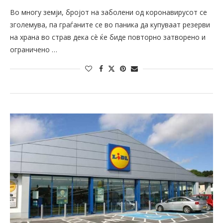
Во многу земји, бројот на заболени од коронавирусот се
зголемува, па граѓаните се во паника да купуваат резерви
на храна во страв дека сè ќе биде повторно затворено и
ограничено …