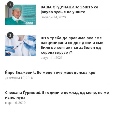
2
ВАША ОРДИНАЦИЈА: Зошто се
јавува зуење во ушите
јануари 14, 2020
3
Што треба да правиме ако сме
вакцинирани со две дози и сме
биле во контакт со заболен од
коронавирусот?
август 11, 2021
Ќиро Блажевиќ: Во мене тече македонска крв
декември 10, 2018
Снежана Ѓуришиќ: 5 години е помлад од мене, но ме
исполнува…
март 16, 2019