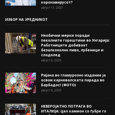
коронавирусот?
август 11, 2021
ИЗБОР НА УРЕДНИКОТ
Необични мерки поради
пеколните горештини во Унгарија:
Работниците добиваат
безалкохолно пиво, лубеници и
сладолед
август 6, 2026
Ријана во гламурозно издание ја
освои карневалската парада во
Барбадос! (ФОТО)
август 6, 2026
НЕВЕРОЈАТНО ПОТРАГА ВО
ИТАЛИЈА: Цел камион со ѓубре го