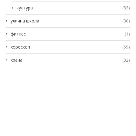
култура
(83)
улична школа
(30)
фитнес
(1)
хороскоп
(69)
храна
(32)