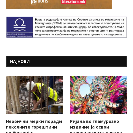
НАЈНОВИ
Необични мерки поради
Ријана во гламурозно
пеколните горештини
издание ја освои
во Унгарија:
карневалската парада