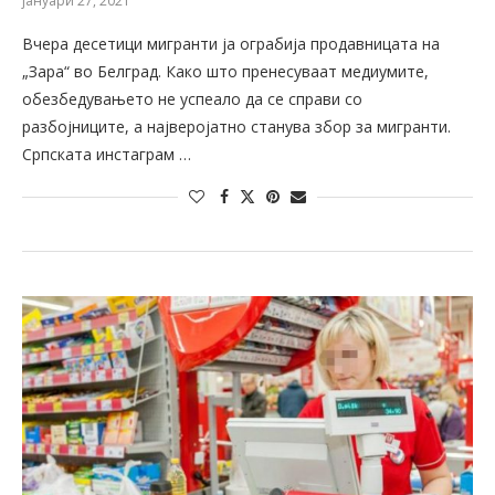
јануари 27, 2021
Вчера десетици мигранти јa ограбија продавницата на
„Зара“ во Белград. Како што пренесуваат медиумите,
обезбедувањето не успеало да се справи со
разбојниците, а најверојатно станува збор за мигранти.
Српската инстаграм …