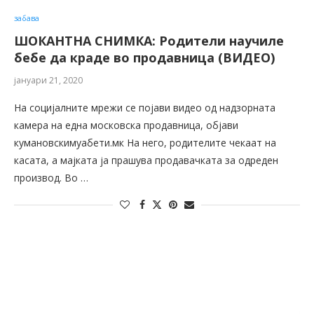
забава
ШОКАНТНА СНИМКА: Родители научиле
бебе да краде во продавницa (ВИДЕО)
јануари 21, 2020
На социјалните мрежи се појави видео од надзорната
камера на една московска продавница, објави
кумановскимуабети.мк На него, родителите чекаат на
касата, а мајката ја прашува продавачката за одреден
производ. Во …