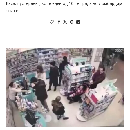
Касалпустерленг, кој е еден од 10-те града во Ломбардија
кои се …