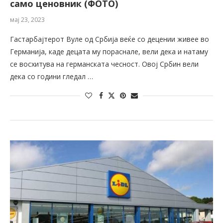
само ценовник (ФОТО)
мај 23, 2023
Гастарбајтерот Вуле од Србија веќе со децении живее во
Германија, каде децата му пораснале, вели дека и натаму
се восхитува на германската чесност. Овој Србин вели
дека со години гледал …