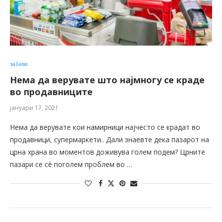
забава
Нема да верувате што најмногу се краде
во продавниците
јануари 17, 2021
Нема да верувате кои намирници најчесто се крадат во
продавници, супермаркети.. Дали знаевте дека пазарот на
црна храна во моментов доживува голем подем? Црните
пазари се сè поголем проблем во …