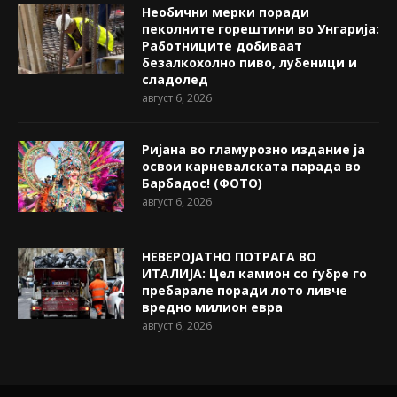
Необични мерки поради
пеколните горештини во Унгарија:
Работниците добиваат
безалкохолно пиво, лубеници и
сладолед
август 6, 2026
Ријана во гламурозно издание ја
освои карневалската парада во
Барбадос! (ФОТО)
август 6, 2026
НЕВЕРОЈАТНО ПОТРАГА ВО
ИТАЛИЈА: Цел камион со ѓубре го
пребарале поради лото ливче
вредно милион евра
август 6, 2026