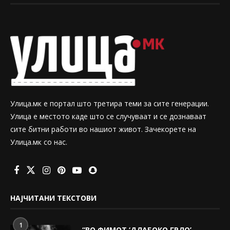
Улица.мк е портал што третира теми за сите генерации.
Улица е местото каде што се случуваат и се дознаваат
сите битни работи во нашиот живот. Зачекорете на
Улица.мк со нас.
НАЈЧИТАНИ ТЕКСТОВИ
1
“ВО ФИМОТ ‘ДЛАБОКО ГРЛО’,