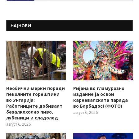
НАЈНОВИ
Необични мерки поради
Ријана во гламурозно
пеколните горештини
издание ја освои
во Унгарија:
карневалската парада
Работниците добиваат
во Барбадос! (ФОТО)
безалкохолно пиво,
август 6, 2026
лубеници и сладолед
август 6, 2026