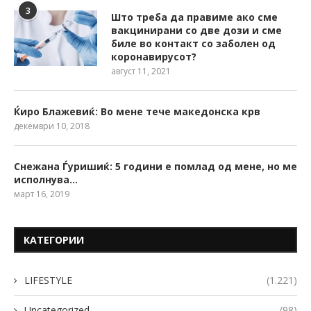
3
Што треба да правиме ако сме
вакцинирани со две дози и сме
биле во контакт со заболен од
коронавирусот?
август 11, 2021
Ќиро Блажевиќ: Во мене тече македонска крв
декември 10, 2018
Снежана Ѓуришиќ: 5 години е помлад од мене, но ме
исполнува…
март 16, 2019
КАТЕГОРИИ
LIFESTYLE
(1.221)
Uncategorized
(98)