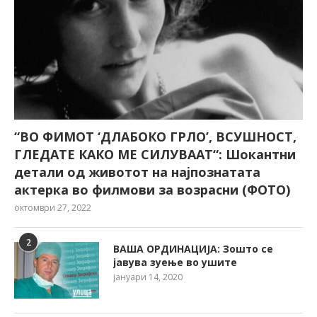
“ВО ФИМОТ ‘ДЛАБОКО ГРЛО’, ВСУШНОСТ,
ГЛЕДАТЕ КАКО МЕ СИЛУВААТ“: Шокантни
детали од животот на најпознатата
актерка во филмови за возрасни (ФОТО)
октомври 27, 2022
2
ВАША ОРДИНАЦИЈА: Зошто се
јавува зуење во ушите
јануари 14, 2020