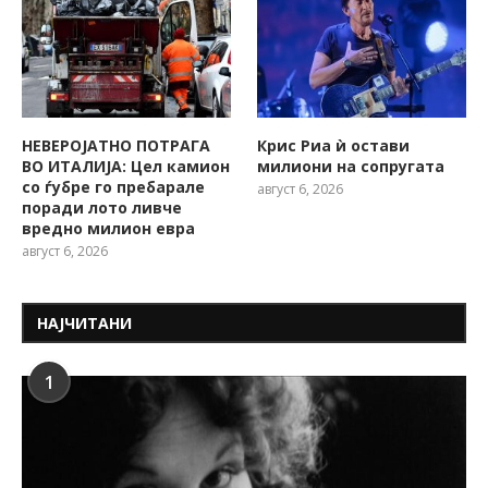
НЕВЕРОЈАТНО ПОТРАГА
Крис Риа ѝ остави
ВО ИТАЛИЈА: Цел камион
милиони на сопругата
со ѓубре го пребарале
август 6, 2026
поради лото ливче
вредно милион евра
август 6, 2026
НАЈЧИТАНИ
1