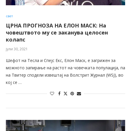
свет
ЦРНА ПРОГНОЗА НА ЕЛОН МАСК: На
човештвото му се заканува целосен
колапс
јули 30, 2021
Шефот на Тесла и Спејс Екс, Елон Маск, е загрижен за
можното запирање на растот на човечката популација, па
на Твитер сподели извештај на Волстрит Журнал (WSJ), во
кој се …