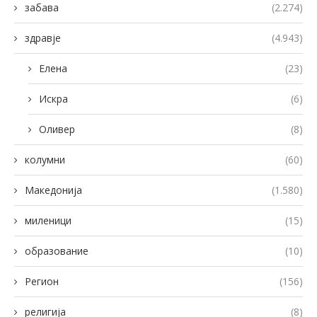
забава
(2.274)
здравје
(4.943)
Елена
(23)
Искра
(6)
Оливер
(8)
колумни
(60)
Македонија
(1.580)
миленици
(15)
образование
(10)
Регион
(156)
религија
(8)