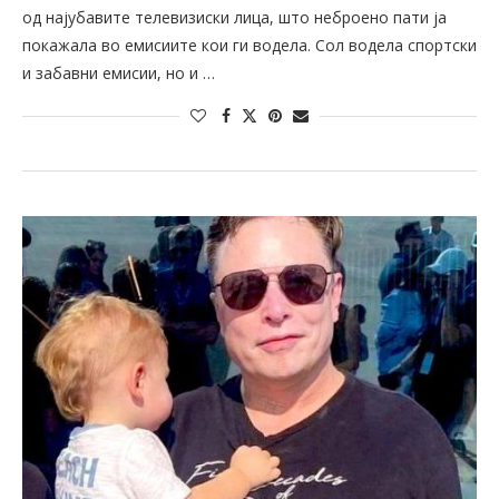
од најубавите телевизиски лица, што неброено пати ја
покажала во емисиите кои ги водела. Сол водела спортски
и забавни емисии, но и …