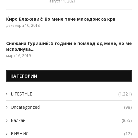
август 11, 2021
Ќиро Блажевиќ: Во мене тече македонска крв
декември 10, 2018
Снежана Ѓуришиќ: 5 години е помлад од мене, но ме
исполнува…
март 16, 2019
КАТЕГОРИИ
LIFESTYLE
(1.221)
Uncategorized
(98)
Балкан
(855)
БИЗНИС
(12)