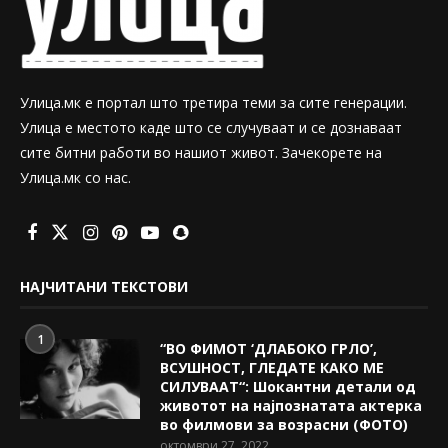
Улица.мк е портал што третира теми за сите генерации.
Улица е местото каде што се случуваат и се дознаваат
сите битни работи во нашиот живот. Зачекорете на
Улица.мк со нас.
НАЈЧИТАНИ ТЕКСТОВИ
1
“ВО ФИМОТ ‘ДЛАБОКО ГРЛО’,
ВСУШНОСТ, ГЛЕДАТЕ КАКО МЕ
СИЛУВААТ“: Шокантни детали од
животот на најпознатата актерка
во филмови за возрасни (ФОТО)
октомври 27, 2022