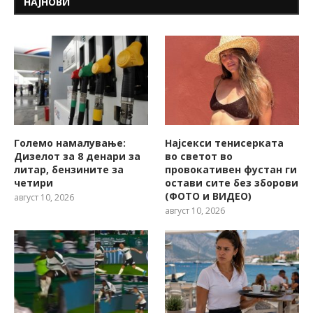
НАЈНОВИ
Големо намалување:
Најсекси тенисерката
Дизелот за 8 денари за
во светот во
литар, бензините за
провокативен фустан ги
четири
остави сите без зборови
(ФОТО и ВИДЕО)
август 10, 2026
август 10, 2026