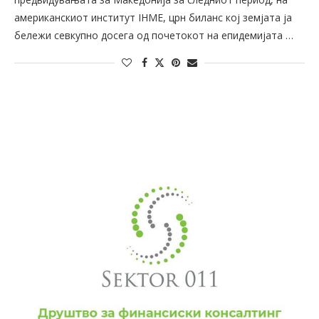
американскиот институт IHME, црн биланс кој земјата ја
бележи севкупно досега од почетокот на епидемијата …