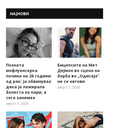
НАЈНОВИ
Позната
Бицепсите на Мет
инфлуенсерка
Дејмон во сцена на
почина на 26 години
борба во „Одисеја“
од рак: Ја обвинуваа
не се негови
дека ја лажирала
август 7, 2026
болеста за пари, а
сега занемеа
август 7, 2026