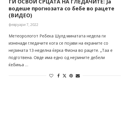
ГИ ОСВОИ СРЦАТА НА ГЛЕДАЧИТЕ: Ја
водеше прогнозата со бебе во рацете
(ВИДЕО)
февруари 7, 2022
Метеорологот Ребека Шулд минатата недела ги
изненади гледачите кога се појави на екраните со
нејзината 13-неделна ќерка Фиона во рацете. „Таа е
подготвена. Овде има едно од нејзините дебели
ќебиња …