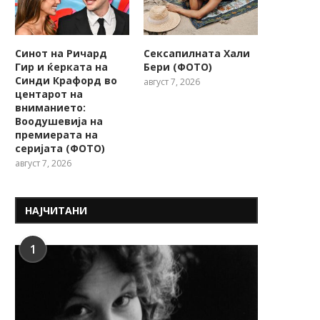
Синот на Ричард
Сексапилната Хали
Гир и ќерката на
Бери (ФОТО)
Синди Крафорд во
август 7, 2026
центарот на
вниманието:
Воодушевија на
премиерата на
серијата (ФОТО)
август 7, 2026
НАЈЧИТАНИ
1