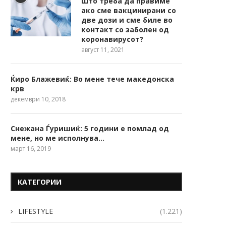
Што треба да правиме
ако сме вакцинирани со
две дози и сме биле во
контакт со заболен од
коронавирусот?
август 11, 2021
Ќиро Блажевиќ: Во мене тече македонска
крв
декември 10, 2018
Снежана Ѓуришиќ: 5 години е помлад од
мене, но ме исполнува…
март 16, 2019
КАТЕГОРИИ
LIFESTYLE
(1.221)