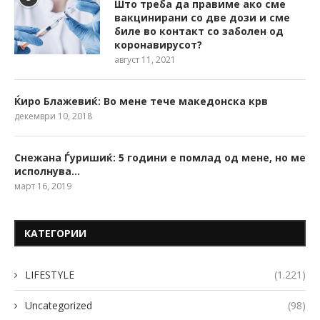
Што треба да правиме ако сме
вакцинирани со две дози и сме
биле во контакт со заболен од
коронавирусот?
август 11, 2021
Ќиро Блажевиќ: Во мене тече македонска крв
декември 10, 2018
Снежана Ѓуришиќ: 5 години е помлад од мене, но ме
исполнува…
март 16, 2019
КАТЕГОРИИ
LIFESTYLE
(1.221)
Uncategorized
(98)