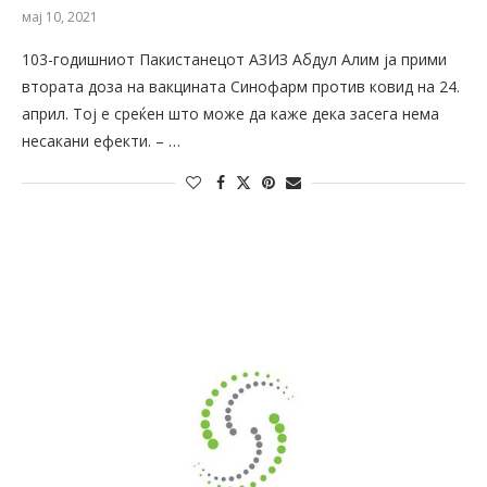
мај 10, 2021
103-годишниот Пакистанецот АЗИЗ Абдул Алим ја прими
втората доза на вакцината Синофарм против ковид на 24.
април. Тој е среќен што може да каже дека засега нема
несакани ефекти. – …