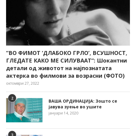
“ВО ФИМОТ ‘ДЛАБОКО ГРЛО’, ВСУШНОСТ,
ГЛЕДАТЕ КАКО МЕ СИЛУВААТ“: Шокантни
детали од животот на најпознатата
актерка во филмови за возрасни (ФОТО)
октомври 27, 2022
2
ВАША ОРДИНАЦИЈА: Зошто се
јавува зуење во ушите
јануари 14, 2020
3