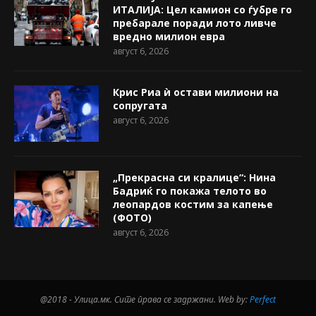
ИТАЛИЈА: Цел камион со ѓубре го
пребарале поради лото ливче
вредно милион евра
август 6, 2026
Крис Риа ѝ остави милиони на
сопругата
август 6, 2026
„Прекрасна си кралице“: Нина
Бадриќ го покажа телото во
леопардов костим за капење
(ФОТО)
август 6, 2026
@2018 - Улица.мк. Сите права се задржани. Web by:
Perfect