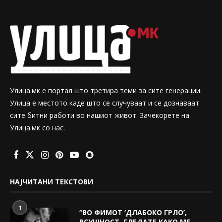
Улица.мк е портал што третира теми за сите генерации.
Улица е местото каде што се случуваат и се дознаваат
сите битни работи во нашиот живот. Зачекорете на
Улица.мк со нас.
НАЈЧИТАНИ ТЕКСТОВИ
1
“ВО ФИМОТ ‘ДЛАБОКО ГРЛО’,
ВСУШНОСТ, ГЛЕДАТЕ КАКО МЕ