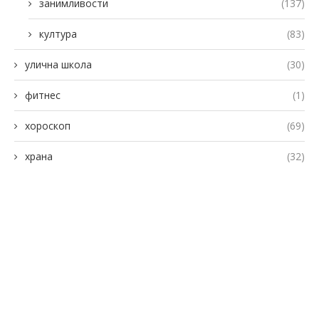
занимливости
(137)
култура
(83)
улична школа
(30)
фитнес
(1)
хороскоп
(69)
храна
(32)