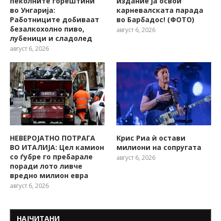
пеколните горештини
издание ја освои
во Унгарија:
карневалската парада
Работниците добиваат
во Барбадос! (ФОТО)
безалкохолно пиво,
август 6, 2026
лубеници и сладолед
август 6, 2026
НЕВЕРОЈАТНО ПОТРАГА
Крис Риа ѝ остави
ВО ИТАЛИЈА: Цел камион
милиони на сопругата
со ѓубре го пребарале
август 6, 2026
поради лото ливче
вредно милион евра
август 6, 2026
НАЈЧИТАНИ