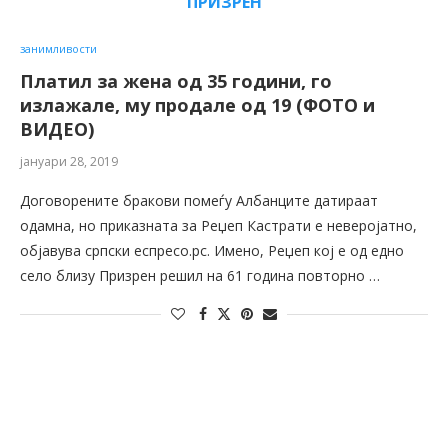
ПРИЗРЕН
занимливости
Платил за жена од 35 години, го
излажале, му продале од 19 (ФОТО и
ВИДЕО)
јануари 28, 2019
Договорените бракови помеѓу Албанците датираат
одамна, но приказната за Реџеп Кастрати е неверојатно,
објавува српски еспресо.рс. Имено, Реџеп кој е од едно
село близу Призрен решил на 61 година повторно …