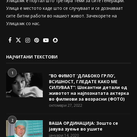
Улица.мк е портал што третира теми за сите генерации.
Улица е местото каде што се случуваат и се дознаваат
сите битни работи во нашиот живот. Зачекорете на
Улица.мк со нас.
НАЈЧИТАНИ ТЕКСТОВИ
1
“ВО ФИМОТ ‘ДЛАБОКО ГРЛО’,
ВСУШНОСТ, ГЛЕДАТЕ КАКО МЕ
СИЛУВААТ“: Шокантни детали од
животот на најпознатата актерка
во филмови за возрасни (ФОТО)
октомври 27, 2022
2
ВАША ОРДИНАЦИЈА: Зошто се
јавува зуење во ушите
јануари 14, 2020