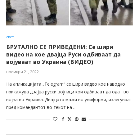
свет
БРУТАЛНО СЕ ПРИВЕДЕНИ: Се шири
видео на кое двајца Руси одбиваат да
војуваат во Украина (ВИДЕО)
ноември 21, 2022
На апликацијата „Telegram“ се шири видео кое наводно
прикажува двајца руски војници кои одбиваат да одат во
војна во Украина. Двајцата мажи во униформи, излегуваат
пред командантот во текот на …