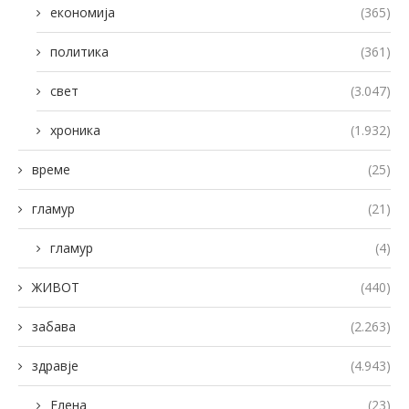
економија
(365)
политика
(361)
свет
(3.047)
хроника
(1.932)
време
(25)
гламур
(21)
гламур
(4)
ЖИВОТ
(440)
забава
(2.263)
здравје
(4.943)
Елена
(23)