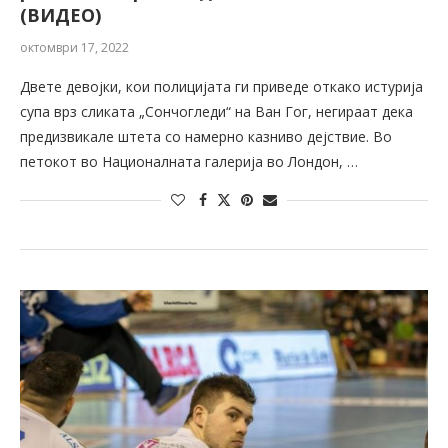
(ВИДЕО)
октомври 17, 2022
Двете девојки, кои полицијата ги приведе откако истурија
супа врз сликата „Сончогледи“ на Ван Гог, негираат дека
предизвикале штета со намерно казниво дејствие. Во
петокот во Националната галерија во Лондон, …