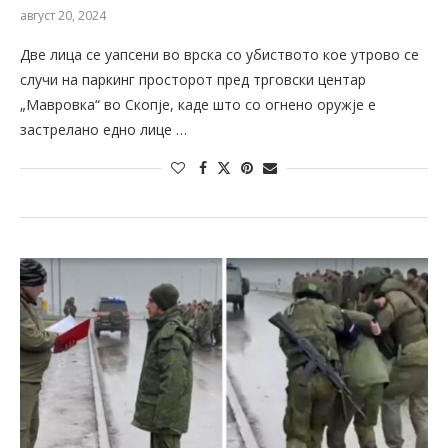
август 20, 2024
Две лица се уапсени во врска со убиството кое утрово се
случи на паркинг просторот пред трговски центар
„Мавровка“ во Скопје, каде што со огнено оружје е
застрелано едно лице …