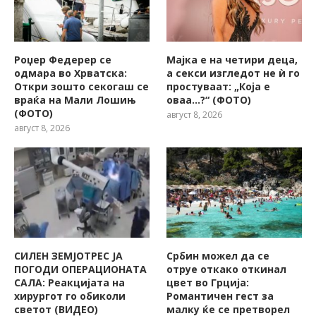
Роџер Федерер се
Мајка е на четири деца,
одмара во Хрватска:
а секси изгледот не ѝ го
Откри зошто секогаш се
простуваат: „Која е
враќа на Мали Лошињ
оваа…?“ (ФОТО)
(ФОТО)
август 8, 2026
август 8, 2026
СИЛЕН ЗЕМЈОТРЕС ЈА
Србин можел да се
ПОГОДИ ОПЕРАЦИОНАТА
отруе откако откинал
САЛА: Реакцијата на
цвет во Грција:
хирургот го обиколи
Романтичен гест за
светот (ВИДЕО)
малку ќе се претворел