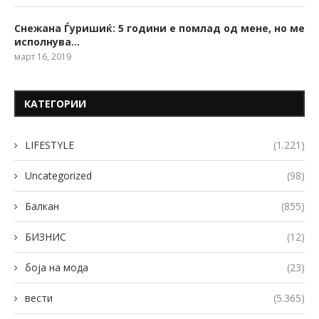
Снежана Ѓуришиќ: 5 години е помлад од мене, но ме
исполнува…
март 16, 2019
КАТЕГОРИИ
LIFESTYLE
(1.221)
Uncategorized
(98)
Балкан
(855)
БИЗНИС
(12)
боја на мода
(23)
вести
(5.365)