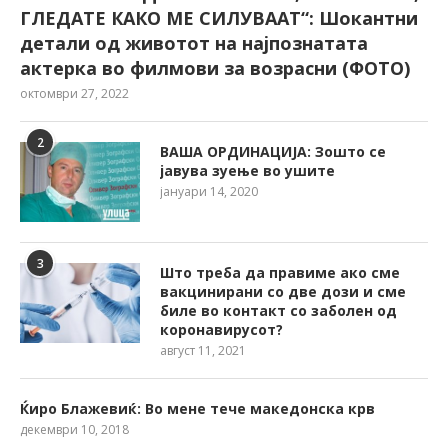
ГЛЕДАТЕ КАКО МЕ СИЛУВААТ“: Шокантни
детали од животот на најпознатата
актерка во филмови за возрасни (ФОТО)
октомври 27, 2022
2
ВАША ОРДИНАЦИЈА: Зошто се
јавува зуење во ушите
јануари 14, 2020
3
Што треба да правиме ако сме
вакцинирани со две дози и сме
биле во контакт со заболен од
коронавирусот?
август 11, 2021
Ќиро Блажевиќ: Во мене тече македонска крв
декември 10, 2018