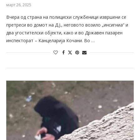
март 26, 2025
Вчера од страна на полициски службеници извршени се
претреси во домот на Д.Ј., неговото возило „инсигниа“ и
два угостителски објекти, како и во Државен пазарен
инспекторат – Канцеларија Кочани. Во …