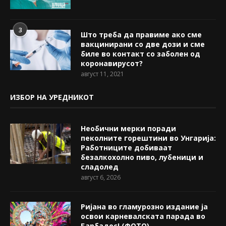
3
Што треба да правиме ако сме
вакцинирани со две дози и сме
биле во контакт со заболен од
коронавирусот?
август 11, 2021
ИЗБОР НА УРЕДНИКОТ
Необични мерки поради
пеколните горештини во Унгарија:
Работниците добиваат
безалкохолно пиво, лубеници и
сладолед
август 6, 2026
Ријана во гламурозно издание ја
освои карневалската парада во
Барбадос! (ФОТО)