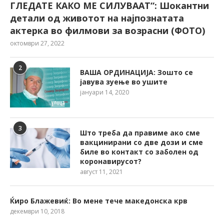
ГЛЕДАТЕ КАКО МЕ СИЛУВААТ“: Шокантни
детали од животот на најпознатата
актерка во филмови за возрасни (ФОТО)
октомври 27, 2022
2
ВАША ОРДИНАЦИЈА: Зошто се
јавува зуење во ушите
јануари 14, 2020
3
Што треба да правиме ако сме
вакцинирани со две дози и сме
биле во контакт со заболен од
коронавирусот?
август 11, 2021
Ќиро Блажевиќ: Во мене тече македонска крв
декември 10, 2018