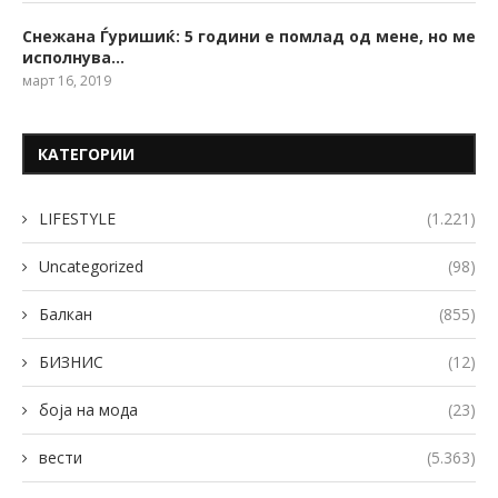
Снежана Ѓуришиќ: 5 години е помлад од мене, но ме
исполнува…
март 16, 2019
КАТЕГОРИИ
LIFESTYLE
(1.221)
Uncategorized
(98)
Балкан
(855)
БИЗНИС
(12)
боја на мода
(23)
вести
(5.363)