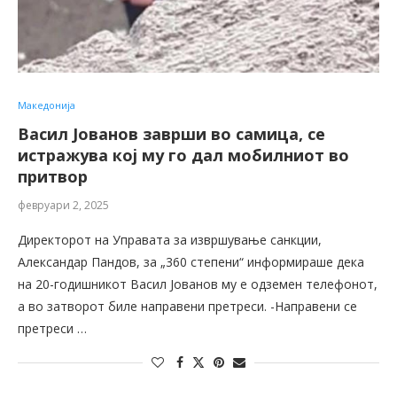
Македонија
Васил Јованов заврши во самица, се
истражува кој му го дал мобилниот во
притвор
февруари 2, 2025
Директорот на Управата за извршување санкции,
Александар Пандов, за „360 степени“ информираше дека
на 20-годишникот Васил Јованов му е одземен телефонот,
а во затворот биле направени претреси. -Направени се
претреси …