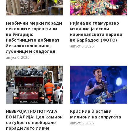
Необични мерки поради
Ријана во гламурозно
пеколните горештини
издание ја освои
во Унгарија:
карневалската парада
Работниците добиваат
во Барбадос! (ФОТО)
безалкохолно пиво,
август 6, 2026
лубеници и сладолед
август 6, 2026
НЕВЕРОЈАТНО ПОТРАГА
Крис Риа ѝ остави
ВО ИТАЛИЈА: Цел камион
милиони на сопругата
со ѓубре го пребарале
август 6, 2026
поради лото ливче