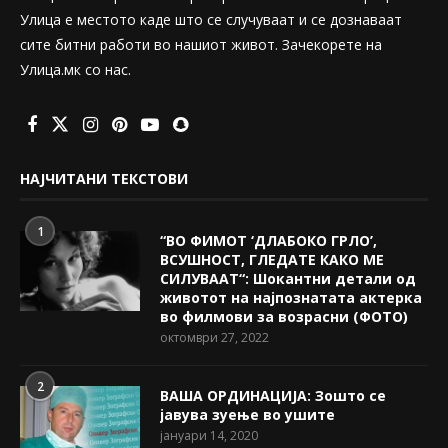
Улица е местото каде што се случуваат и се дознаваат
сите битни работи во нашиот живот. Зачекорете на
Улица.мк со нас.
НАЈЧИТАНИ ТЕКСТОВИ
1
“ВО ФИМОТ ‘ДЛАБОКО ГРЛО’,
ВСУШНОСТ, ГЛЕДАТЕ КАКО МЕ
СИЛУВААТ“: Шокантни детали од
животот на најпознатата актерка
во филмови за возрасни (ФОТО)
октомври 27, 2022
2
ВАША ОРДИНАЦИЈА: Зошто се
јавува зуење во ушите
јануари 14, 2020