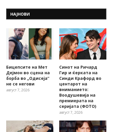
НАЈНОВИ
Бицепсите на Мет
Синот на Ричард
Дејмон во сцена на
Гир и ќерката на
борба во „Одисеја“
Синди Крафорд во
не се негови
центарот на
вниманието:
август 7, 2026
Воодушевија на
премиерата на
серијата (ФОТО)
август 7, 2026