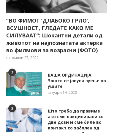
“ВО ФИМОТ ‘ДЛАБОКО ГРЛО’,
ВСУШНОСТ, ГЛЕДАТЕ КАКО МЕ
СИЛУВААТ“: Шокантни детали од
животот на најпознатата актерка
во филмови за возрасни (ФОТО)
октомври 27, 2022
2
ВАША ОРДИНАЦИЈА:
Зошто се јавува зуење во
ушите
јануари 14, 2020
3
Што треба да правиме
ако сме вакцинирани со
две дози и сме биле во
контакт со заболен од