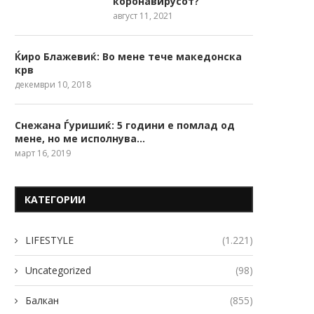
коронавирусот?
август 11, 2021
Ќиро Блажевиќ: Во мене тече македонска
крв
декември 10, 2018
Снежана Ѓуришиќ: 5 години е помлад од
мене, но ме исполнува…
март 16, 2019
КАТЕГОРИИ
LIFESTYLE
(1.221)
Uncategorized
(98)
Балкан
(855)