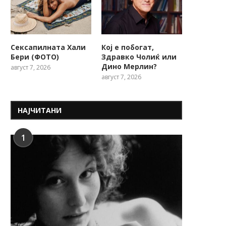
Сексапилната Хали
Кој е побогат,
Бери (ФОТО)
Здравко Чолиќ или
Дино Мерлин?
август 7, 2026
август 7, 2026
НАЈЧИТАНИ
1