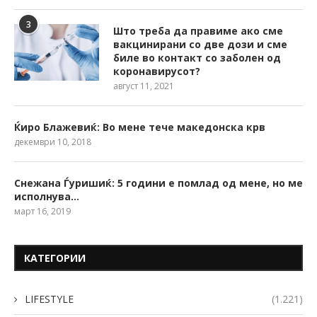
3
Што треба да правиме ако сме
вакцинирани со две дози и сме
биле во контакт со заболен од
коронавирусот?
август 11, 2021
Ќиро Блажевиќ: Во мене тече македонска крв
декември 10, 2018
Снежана Ѓуришиќ: 5 години е помлад од мене, но ме
исполнува…
март 16, 2019
КАТЕГОРИИ
LIFESTYLE
(1.221)