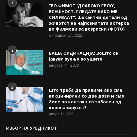
1
“ВО ФИМОТ ‘ДЛАБОКО ГРЛО’,
ВСУШНОСТ, ГЛЕДАТЕ КАКО МЕ
СИЛУВААТ“: Шокантни детали од
животот на најпознатата актерка
во филмови за возрасни (ФОТО)
октомври 27, 2022
2
ВАША ОРДИНАЦИЈА: Зошто се
јавува зуење во ушите
јануари 14, 2020
3
Што треба да правиме ако сме
вакцинирани со две дози и сме
биле во контакт со заболен од
коронавирусот?
август 11, 2021
ИЗБОР НА УРЕДНИКОТ