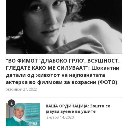
“ВО ФИМОТ ‘ДЛАБОКО ГРЛО’, ВСУШНОСТ,
ГЛЕДАТЕ КАКО МЕ СИЛУВААТ“: Шокантни
детали од животот на најпознатата
актерка во филмови за возрасни (ФОТО)
октомври 27, 2022
2
ВАША ОРДИНАЦИЈА: Зошто се
јавува зуење во ушите
јануари 14, 2020