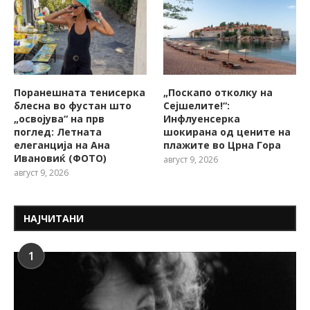
Поранешната тенисерка
„Поскапо отколку на
блесна во фустан што
Сејшелите!“:
„освојува“ на прв
Инфлуенсерка
поглед: Летната
шокирана од цените на
елеганција на Ана
плажите во Црна Гора
Ивановиќ (ФОТО)
август 9, 2026
август 9, 2026
НАЈЧИТАНИ
1