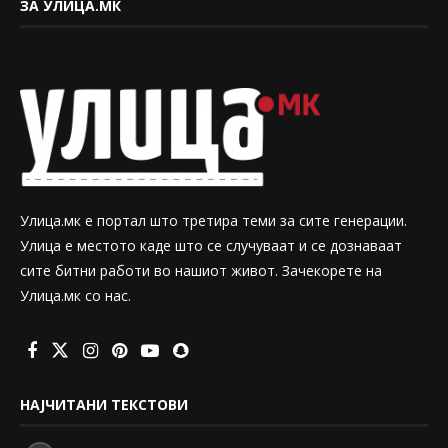
ЗА УЛИЦА.МК
Улица.мк е портал што третира теми за сите генерации.
Улица е местото каде што се случуваат и се дознаваат
сите битни работи во нашиот живот. Зачекорете на
Улица.мк со нас.
НАЈЧИТАНИ ТЕКСТОВИ