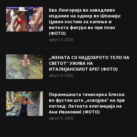
Ева Лонгорија во заводливо
издание на одмор во Шпанија:
Црвен костим за капење и
витката фигура во прв план
(ФОТО)
август 9, 2026
„ЖЕНАТА СО НАЈДОБРОТО ТЕЛО НА
СВЕТОТ“ УЖИВА НА
ИТАЛИЈАНСКИОТ БРЕГ (ФОТО)
август 9, 2026
Поранешната тенисерка блесна
во фустан што „освојува“ на прв
поглед: Летната елеганција на
Ана Ивановиќ (ФОТО)
август 9, 2026