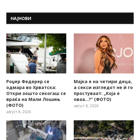
НАЈНОВИ
Роџер Федерер се
Мајка е на четири деца,
одмара во Хрватска:
а секси изгледот не ѝ го
Откри зошто секогаш се
простуваат: „Која е
враќа на Мали Лошињ
оваа…?“ (ФОТО)
(ФОТО)
август 8, 2026
август 8, 2026