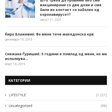
Што треба да правиме ако сме
вакцинирани со две дози и сме
биле во контакт со заболен од
коронавирусот?
август 11, 2021
Ќиро Блажевиќ: Во мене тече македонска крв
декември 10, 2018
Снежана Ѓуришиќ: 5 години е помлад од мене, но ме
исполнува…
март 16, 2019
КАТЕГОРИИ
LIFESTYLE
(1.221)
Uncategorized
(98)