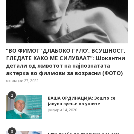
“ВО ФИМОТ ‘ДЛАБОКО ГРЛО’, ВСУШНОСТ,
ГЛЕДАТЕ КАКО МЕ СИЛУВААТ“: Шокантни
детали од животот на најпознатата
актерка во филмови за возрасни (ФОТО)
октомври 27, 2022
2
ВАША ОРДИНАЦИЈА: Зошто се
јавува зуење во ушите
јануари 14, 2020
3