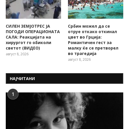
СИЛЕН ЗЕМЈОТРЕС ЈА
Србин можел да се
ПОГОДИ ОПЕРАЦИОНАТА
отруе откако откинал
САЛА: Реакцијата на
цвет во Грција:
хирургот го обиколи
Романтичен гест за
светот (ВИДЕО)
малку ќе се претворел
во трагедија
август 8, 2026
август 8, 2026
НАЈЧИТАНИ
1