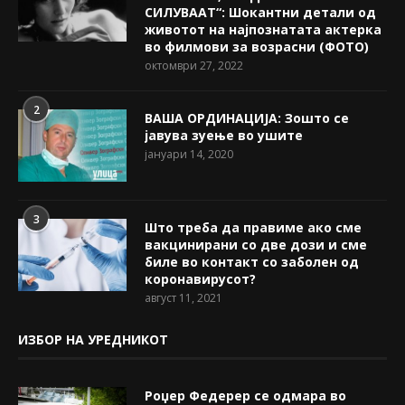
СИЛУВААТ“: Шокантни детали од
животот на најпознатата актерка
во филмови за возрасни (ФОТО)
октомври 27, 2022
2
ВАША ОРДИНАЦИЈА: Зошто се
јавува зуење во ушите
јануари 14, 2020
3
Што треба да правиме ако сме
вакцинирани со две дози и сме
биле во контакт со заболен од
коронавирусот?
август 11, 2021
ИЗБОР НА УРЕДНИКОТ
Роџер Федерер се одмара во