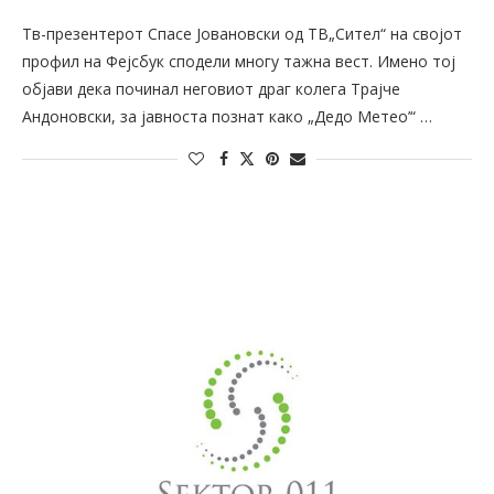
Тв-презентерот Спасе Јовановски од ТВ„Сител“ на својот
профил на Фејсбук сподели многу тажна вест. Имено тој
објави дека починал неговиот драг колега Трајче
Андоновски, за јавноста познат како „Дедо Метео’“ …