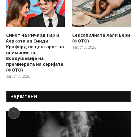
Синот на Ричард Гир и
Сексапилната Хали Бери
ќерката на Синди
(ФОТО)
Крафорд во центарот на
август 7, 2026
вниманието:
Воодушевија на
премиерата на серијата
(ФОТО)
август 7, 2026
НАЈЧИТАНИ
1