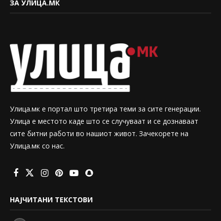
ЗА УЛИЦА.МК
Улица.мк е портал што третира теми за сите генерации.
Улица е местото каде што се случуваат и се дознаваат
сите битни работи во нашиот живот. Зачекорете на
Улица.мк со нас.
НАЈЧИТАНИ ТЕКСТОВИ