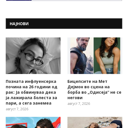
НАЈНОВИ
Позната инфлуенсерка
Бицепсите на Мет
почина на 26 години од
Дејмон во сцена на
рак: Ја обвинуваа дека
борба во „Одисеја“ не се
ја лажирала болеста за
негови
пари, а сега занемеа
август 7, 2026
август 7, 2026