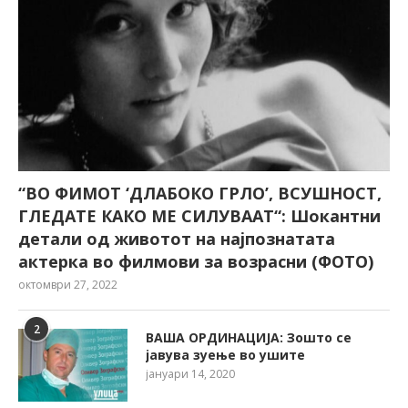
“ВО ФИМОТ ‘ДЛАБОКО ГРЛО’, ВСУШНОСТ,
ГЛЕДАТЕ КАКО МЕ СИЛУВААТ“: Шокантни
детали од животот на најпознатата
актерка во филмови за возрасни (ФОТО)
октомври 27, 2022
2
ВАША ОРДИНАЦИЈА: Зошто се
јавува зуење во ушите
јануари 14, 2020