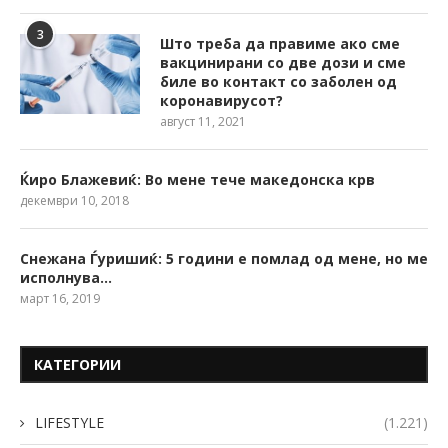
3
Што треба да правиме ако сме
вакцинирани со две дози и сме
биле во контакт со заболен од
коронавирусот?
август 11, 2021
Ќиро Блажевиќ: Во мене тече македонска крв
декември 10, 2018
Снежана Ѓуришиќ: 5 години е помлад од мене, но ме
исполнува…
март 16, 2019
КАТЕГОРИИ
LIFESTYLE
(1.221)