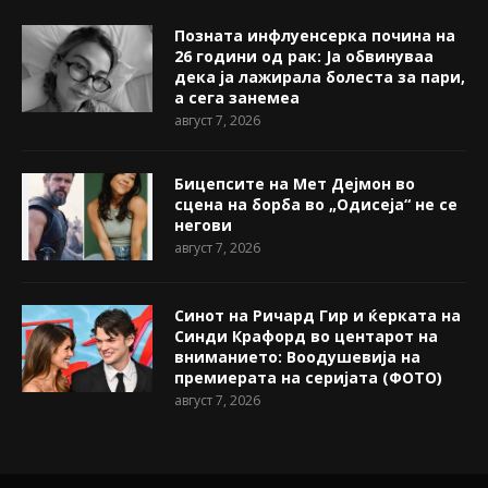
Позната инфлуенсерка почина на
26 години од рак: Ја обвинуваа
дека ја лажирала болеста за пари,
а сега занемеа
август 7, 2026
Бицепсите на Мет Дејмон во
сцена на борба во „Одисеја“ не се
негови
август 7, 2026
Синот на Ричард Гир и ќерката на
Синди Крафорд во центарот на
вниманието: Воодушевија на
премиерата на серијата (ФОТО)
август 7, 2026