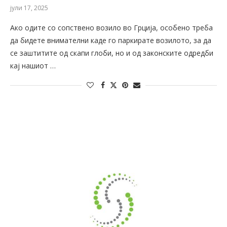
јули 17, 2025
Ако одите со сопствено возило во Грција, особено треба
да бидете внимателни каде го паркирате возилото, за да
се заштитите од скапи глоби, но и од законските одредби
кај нашиот …