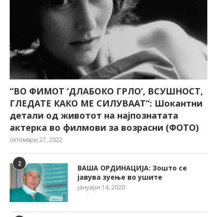
“ВО ФИМОТ ‘ДЛАБОКО ГРЛО’, ВСУШНОСТ,
ГЛЕДАТЕ КАКО МЕ СИЛУВААТ“: Шокантни
детали од животот на најпознатата
актерка во филмови за возрасни (ФОТО)
октомври 27, 2022
2
ВАША ОРДИНАЦИЈА: Зошто се
јавува зуење во ушите
јануари 14, 2020