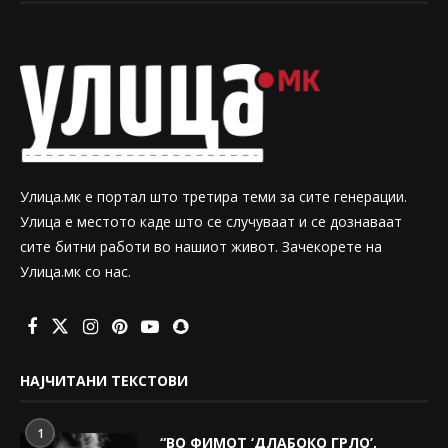
Улица.мк е портал што третира теми за сите генерации.
Улица е местото каде што се случуваат и се дознаваат
сите битни работи во нашиот живот. Зачекорете на
Улица.мк со нас.
НАЈЧИТАНИ ТЕКСТОВИ
1
“ВО ФИМОТ ‘ДЛАБОКО ГРЛО’,