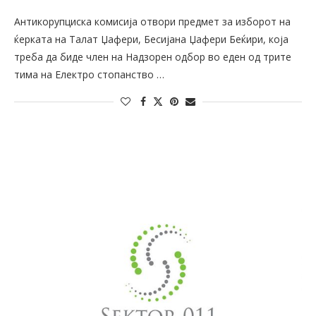
Антикорупциска комисија отвори предмет за изборот на
ќерката на Талат Џафери, Бесијана Џафери Беќири, која
треба да биде член на Надзорен одбор во еден од трите
тима на Електро стопанство …