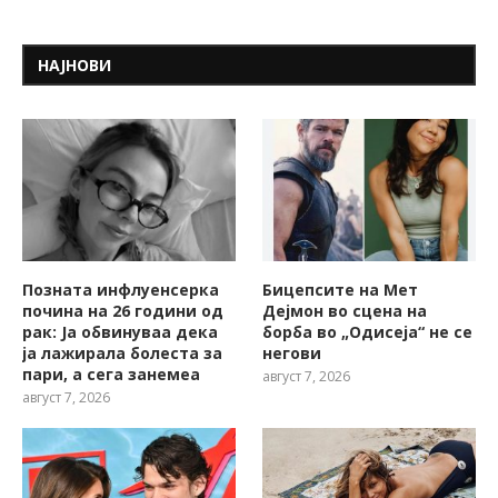
НАЈНОВИ
Позната инфлуенсерка
Бицепсите на Мет
почина на 26 години од
Дејмон во сцена на
рак: Ја обвинуваа дека
борба во „Одисеја“ не се
ја лажирала болеста за
негови
пари, а сега занемеа
август 7, 2026
август 7, 2026