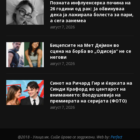
Позната инфлуенсерка почина на
26 години од рак: Ја обвинуваа
дека ја лажирала болеста за пари,
а сега занемеа
август 7, 2026
Бицепсите на Мет Дејмон во
сцена на борба во „Одисеја“ не се
негови
август 7, 2026
Синот на Ричард Гир и ќерката на
Синди Крафорд во центарот на
вниманието: Воодушевија на
премиерата на серијата (ФОТО)
август 7, 2026
@2018 - Улица.мк. Сите права се задржани. Web by:
Perfect