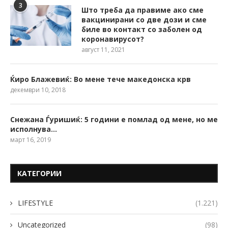
3
Што треба да правиме ако сме
вакцинирани со две дози и сме
биле во контакт со заболен од
коронавирусот?
август 11, 2021
Ќиро Блажевиќ: Во мене тече македонска крв
декември 10, 2018
Снежана Ѓуришиќ: 5 години е помлад од мене, но ме
исполнува…
март 16, 2019
КАТЕГОРИИ
LIFESTYLE
(1.221)
Uncategorized
(98)