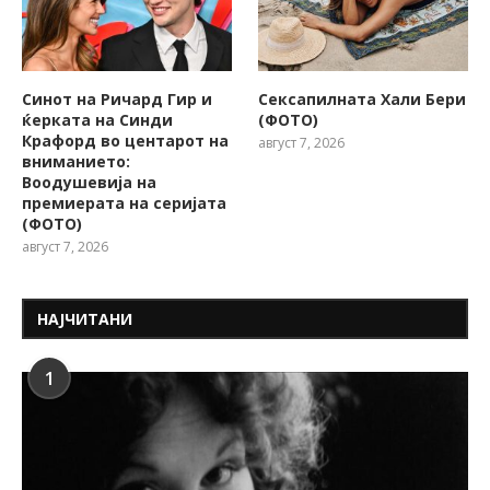
Синот на Ричард Гир и
Сексапилната Хали Бери
ќерката на Синди
(ФОТО)
Крафорд во центарот на
август 7, 2026
вниманието:
Воодушевија на
премиерата на серијата
(ФОТО)
август 7, 2026
НАЈЧИТАНИ
1