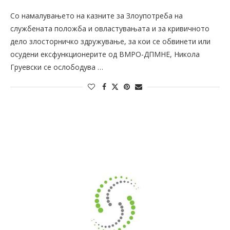
Со намалувањето на казните за Злоупотреба на
службената положба и овластувањата и за кривичното
дело злосторничко здружување, за кои се обвинети или
осудени ексфункционерите од ВМРО-ДПМНЕ, Никола
Груевски се ослободува …