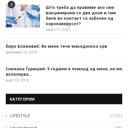
3
Што треба да правиме ако сме
вакцинирани со две дози и сме
биле во контакт со заболен од
коронавирусот?
август 11, 2021
Ќиро Блажевиќ: Во мене тече македонска крв
декември 10, 2018
Снежана Ѓуришиќ: 5 години е помлад од мене, но ме
исполнува…
март 16, 2019
КАТЕГОРИИ
LIFESTYLE
(1.221)
Uncategorized
(98)