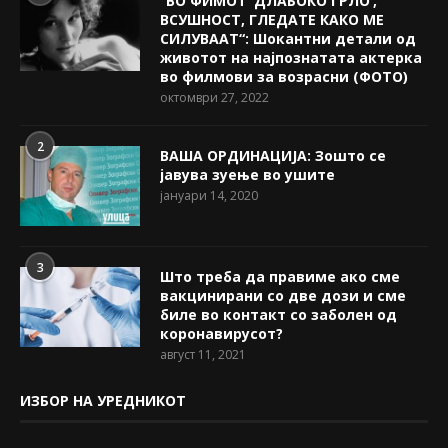
“ВО ФИМОТ ‘ДЛАБОКО ГРЛО’,
ВСУШНОСТ, ГЛЕДАТЕ КАКО МЕ
СИЛУВААТ“: Шокантни детали од
животот на најпознатата актерка
во филмови за возрасни (ФОТО)
октомври 27, 2022
2
ВАША ОРДИНАЦИЈА: Зошто се
јавува зуење во ушите
јануари 14, 2020
3
Што треба да правиме ако сме
вакцинирани со две дози и сме
биле во контакт со заболен од
коронавирусот?
август 11, 2021
ИЗБОР НА УРЕДНИКОТ