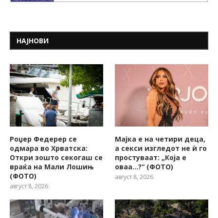
НАЈНОВИ
Роџер Федерер се
Мајка е на четири деца,
одмара во Хрватска:
а секси изгледот не ѝ го
Откри зошто секогаш се
простуваат: „Која е
враќа на Мали Лошињ
оваа…?“ (ФОТО)
(ФОТО)
август 8, 2026
август 8, 2026