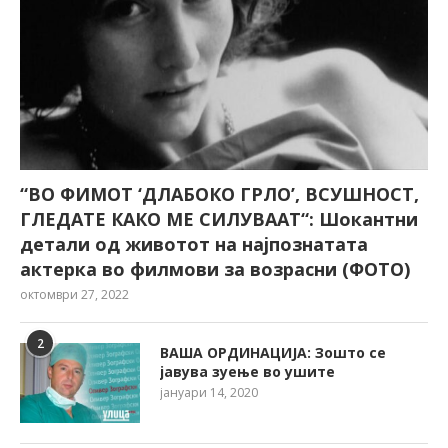
“ВО ФИМОТ ‘ДЛАБОКО ГРЛО’, ВСУШНОСТ,
ГЛЕДАТЕ КАКО МЕ СИЛУВААТ“: Шокантни
детали од животот на најпознатата
актерка во филмови за возрасни (ФОТО)
октомври 27, 2022
2
ВАША ОРДИНАЦИЈА: Зошто се
јавува зуење во ушите
јануари 14, 2020