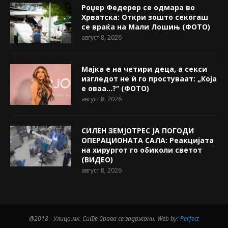
Роџер Федерер се одмара во
Хрватска: Откри зошто секогаш
се враќа на Мали Лошињ (ФОТО)
август 8, 2026
Мајка е на четири деца, а секси
изгледот не ѝ го простуваат: „Која
е оваа…?“ (ФОТО)
август 8, 2026
СИЛЕН ЗЕМЈОТРЕС ЈА ПОГОДИ
ОПЕРАЦИОНАТА САЛА: Реакцијата
на хирургот го обиколи светот
(ВИДЕО)
август 8, 2026
@2018 - Улица.мк. Сите права се задржани. Web by:
Perfect