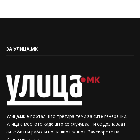
ЗА УЛИЦА.МК
Улица.мк е портал што третира теми за сите генерации.
Улица е местото каде што се случуваат и се дознаваат
сите битни работи во нашиот живот. Зачекорете на
Улица.мк со нас.