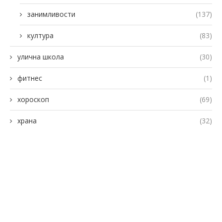
занимливости
(137)
култура
(83)
улична школа
(30)
фитнес
(1)
хороскоп
(69)
храна
(32)