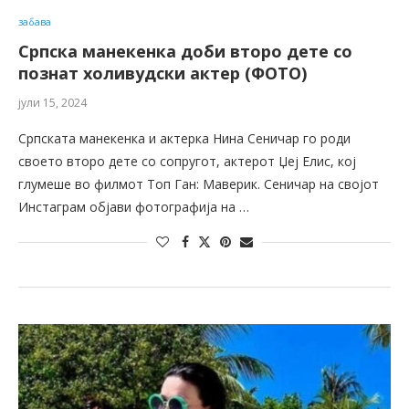
забава
Српска манекенка доби второ дете со
познат холивудски актер (ФОТО)
јули 15, 2024
Српската манекенка и актерка Нина Сеничар го роди
своето второ дете со сопругот, актерот Џеј Елис, кој
глумеше во филмот Топ Ган: Маверик. Сеничар на својот
Инстаграм објави фотографија на …