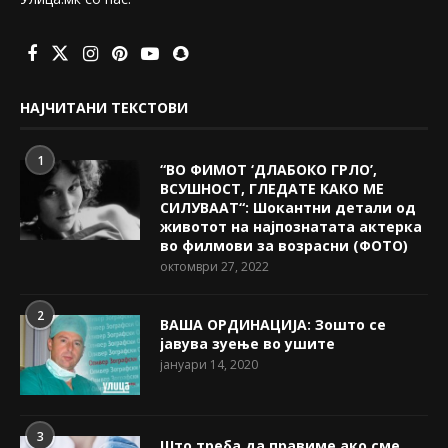
НАЈЧИТАНИ ТЕКСТОВИ
1
“ВО ФИМОТ ‘ДЛАБОКО ГРЛО’,
ВСУШНОСТ, ГЛЕДАТЕ КАКО МЕ
СИЛУВААТ“: Шокантни детали од
животот на најпознатата актерка
во филмови за возрасни (ФОТО)
октомври 27, 2022
2
ВАША ОРДИНАЦИЈА: Зошто се
јавува зуење во ушите
јануари 14, 2020
3
Што треба да правиме ако сме