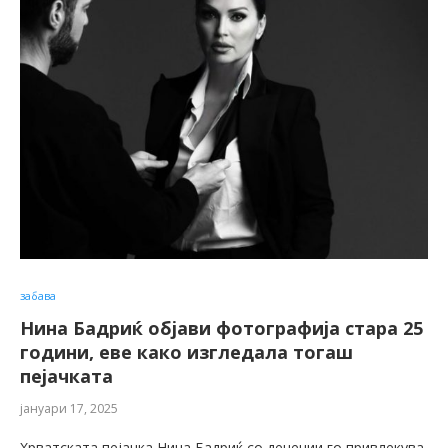
забава
Нина Бадриќ објави фотографија стара 25
години, еве како изгледала тогаш
пејачката
јануари 17, 2025
Хрватската пејачка Нина Бадриќ со децении го привлекува