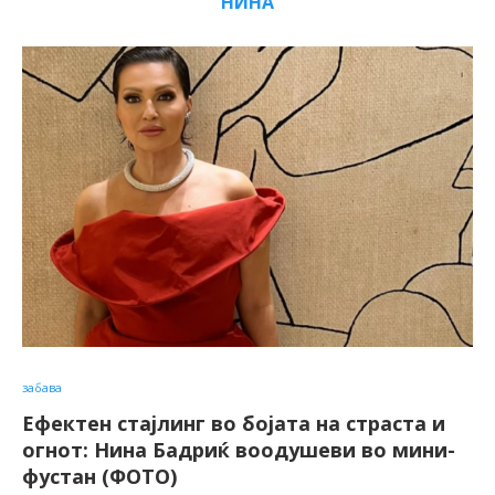
НИНА
забава
Ефектен стајлинг во бојата на страста и
огнот: Нина Бадриќ воодушеви во мини-
фустан (ФОТО)