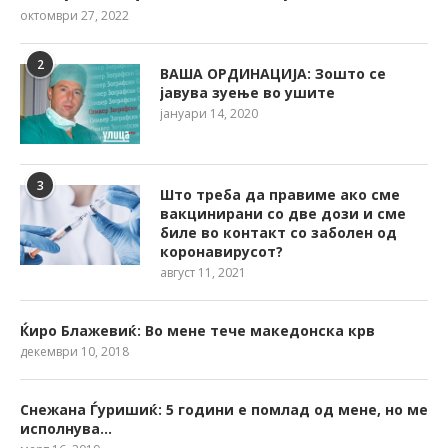
октомври 27, 2022
2
ВАША ОРДИНАЦИЈА: Зошто се
јавува зуење во ушите
јануари 14, 2020
3
Што треба да правиме ако сме
вакцинирани со две дози и сме
биле во контакт со заболен од
коронавирусот?
август 11, 2021
Ќиро Блажевиќ: Во мене тече македонска крв
декември 10, 2018
Снежана Ѓуришиќ: 5 години е помлад од мене, но ме
исполнува…