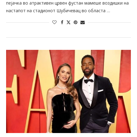
пејачка во атрактивен црвен фустан мамеше воздишки на
настапот на стадионот Шубичевац во областа …