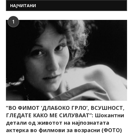
НАЈЧИТАНИ
1
“ВО ФИМОТ ‘ДЛАБОКО ГРЛО’, ВСУШНОСТ,
ГЛЕДАТЕ КАКО МЕ СИЛУВААТ“: Шокантни
детали од животот на најпознатата
актерка во филмови за возрасни (ФОТО)