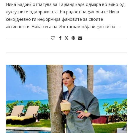
Нина Бадриќ отпатува за Тајланд каде одмара во едно од
луксузните одморалишта. На радост на фановите Нина
секојдневно ги информира фановите за своите
активности. Нина сега на Инстаграм објави фотки на …