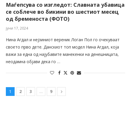
Маѓепсува со изгледот: Славната убавица
се соблече во бикини во шестиот месец
од бременоста (ФОТО)
јуни 17, 2024
Нина Агдал и нејзиниот вереник Логан Пол го очекуваат
своето прво дете. Данскиот топ модел Нина Агдал, која
важи за една од најубавите манекенки на денешницата,
неодамна објави дека го …
1
2
3
…
9