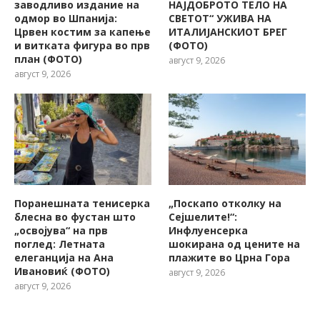
заводливо издание на
НАЈДОБРОТО ТЕЛО НА
одмор во Шпанија:
СВЕТОТ“ УЖИВА НА
Црвен костим за капење
ИТАЛИЈАНСКИОТ БРЕГ
и витката фигура во прв
(ФОТО)
план (ФОТО)
август 9, 2026
август 9, 2026
Поранешната тенисерка
„Поскапо отколку на
блесна во фустан што
Сејшелите!“:
„освојува“ на прв
Инфлуенсерка
поглед: Летната
шокирана од цените на
елеганција на Ана
плажите во Црна Гора
Ивановиќ (ФОТО)
август 9, 2026
август 9, 2026