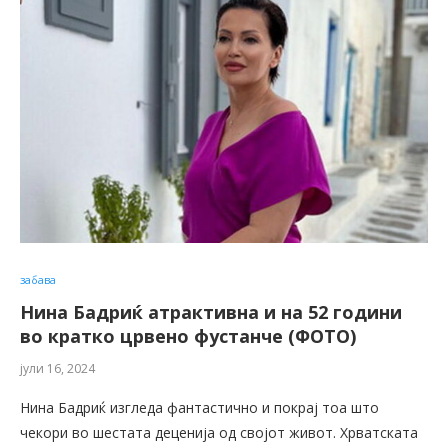
забава
Нина Бадриќ атрактивна и на 52 години
во кратко црвено фустанче (ФОТО)
јули 16, 2024
Нина Бадриќ изгледа фантастично и покрај тоа што
чекори во шестата деценија од својот живот. Хрватската