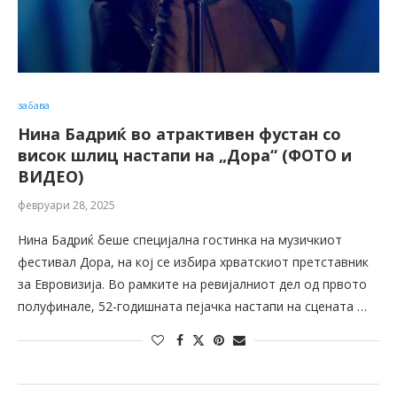
забава
Нина Бадриќ во атрактивен фустан со
висок шлиц настапи на „Дора“ (ФОТО и
ВИДЕО)
февруари 28, 2025
Нина Бадриќ беше специјална гостинка на музичкиот
фестивал Дора, на кој се избира хрватскиот претставник
за Евровизија. Во рамките на ревијалниот дел од првото
полуфинале, 52-годишната пејачка настапи на сцената …