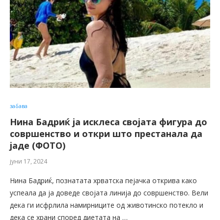
забава
Нина Бадриќ ја исклеса својата фигура до
совршенство и откри што престанала да
јаде (ФОТО)
јуни 17, 2024
Нина Бадриќ, познатата хрватска пејачка открива како
успеала да ја доведе својата линија до совршенство. Вели
дека ги исфрлила намирниците од животинско потекло и
дека се храни според диетата на …