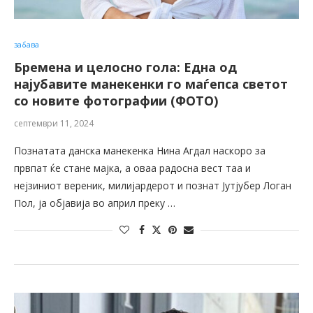
забава
Бремена и целосно гола: Една од
најубавите манекенки го маѓепса светот
со новите фотографии (ФОТО)
септември 11, 2024
Познатата данска манекенка Нина Агдал наскоро за
првпат ќе стане мајка, а оваа радосна вест таа и
нејзиниот вереник, милијардерот и познат Јутјубер Логан
Пол, ја објавија во април преку …