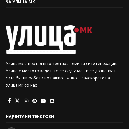
ЗА УЛИЦА.МК
Улица.мк е портал што третира теми за сите генерации.
Улица е местото каде што се случуваат и се дознаваат
сите битни работи во нашиот живот. Зачекорете на
Улица.мк со нас.
НАЈЧИТАНИ ТЕКСТОВИ