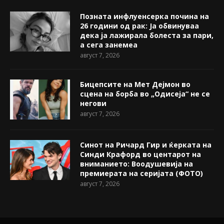
Позната инфлуенсерка почина на
26 години од рак: Ја обвинуваа
дека ја лажирала болеста за пари,
а сега занемеа
август 7, 2026
Бицепсите на Мет Дејмон во
сцена на борба во „Одисеја“ не се
негови
август 7, 2026
Синот на Ричард Гир и ќерката на
Синди Крафорд во центарот на
вниманието: Воодушевија на
премиерата на серијата (ФОТО)
август 7, 2026