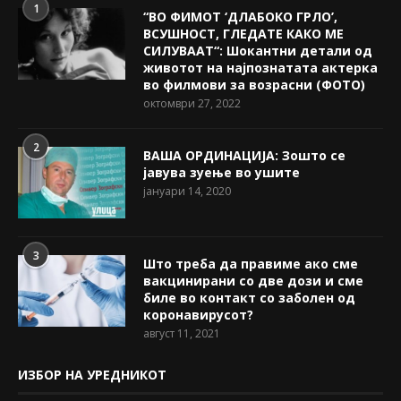
1
“ВО ФИМОТ ‘ДЛАБОКО ГРЛО’,
ВСУШНОСТ, ГЛЕДАТЕ КАКО МЕ
СИЛУВААТ“: Шокантни детали од
животот на најпознатата актерка
во филмови за возрасни (ФОТО)
октомври 27, 2022
2
ВАША ОРДИНАЦИЈА: Зошто се
јавува зуење во ушите
јануари 14, 2020
3
Што треба да правиме ако сме
вакцинирани со две дози и сме
биле во контакт со заболен од
коронавирусот?
август 11, 2021
ИЗБОР НА УРЕДНИКОТ