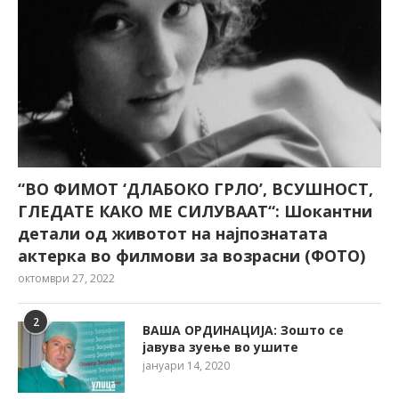
“ВО ФИМОТ ‘ДЛАБОКО ГРЛО’, ВСУШНОСТ,
ГЛЕДАТЕ КАКО МЕ СИЛУВААТ“: Шокантни
детали од животот на најпознатата
актерка во филмови за возрасни (ФОТО)
октомври 27, 2022
2
ВАША ОРДИНАЦИЈА: Зошто се
јавува зуење во ушите
јануари 14, 2020