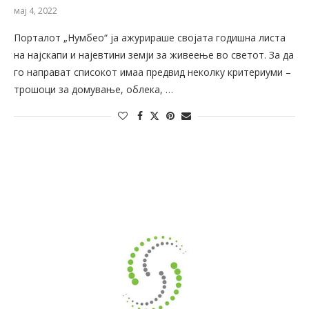
мај 4, 2022
Порталот „Нумбео“ ја ажурираше својата годишна листа
на најскапи и најевтини земји за живеење во светот. За да
го направат списокот имаа предвид неколку критериуми –
трошоци за домување, облека, …