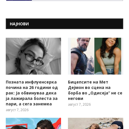
НАЈНОВИ
Позната инфлуенсерка
Бицепсите на Мет
почина на 26 години од
Дејмон во сцена на
рак: Ја обвинуваа дека
борба во „Одисеја“ не се
ја лажирала болеста за
негови
пари, а сега занемеа
август 7, 2026
август 7, 2026