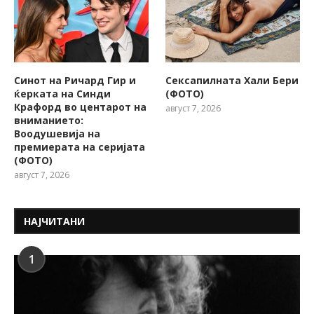
Синот на Ричард Гир и
Сексапилната Хали Бери
ќерката на Синди
(ФОТО)
Крафорд во центарот на
август 7, 2026
вниманието:
Воодушевија на
премиерата на серијата
(ФОТО)
август 7, 2026
НАЈЧИТАНИ
1