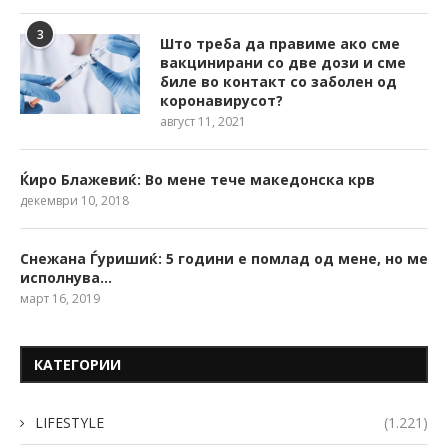
3
Што треба да правиме ако сме
вакцинирани со две дози и сме
биле во контакт со заболен од
коронавирусот?
август 11, 2021
Ќиро Блажевиќ: Во мене тече македонска крв
декември 10, 2018
Снежана Ѓуришиќ: 5 години е помлад од мене, но ме
исполнува…
март 16, 2019
КАТЕГОРИИ
LIFESTYLE
(1.221)